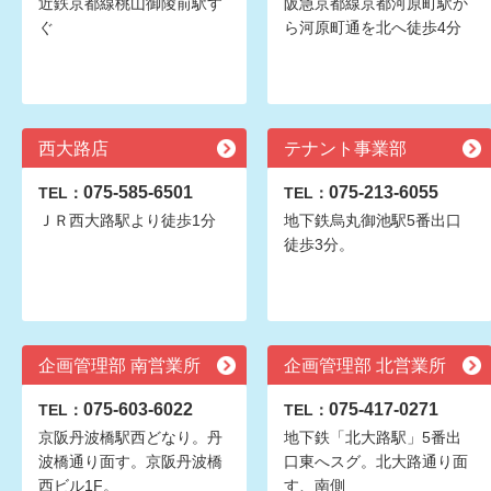
近鉄京都線桃山御陵前駅す
阪急京都線京都河原町駅か
ぐ
ら河原町通を北へ徒歩4分
西大路店
テナント事業部
075-585-6501
075-213-6055
TEL：
TEL：
ＪＲ西大路駅より徒歩1分
地下鉄烏丸御池駅5番出口
徒歩3分。
企画管理部 南営業所
企画管理部 北営業所
075-603-6022
075-417-0271
TEL：
TEL：
京阪丹波橋駅西どなり。丹
地下鉄「北大路駅」5番出
波橋通り面す。京阪丹波橋
口東へスグ。北大路通り面
西ビル1F。
す、南側