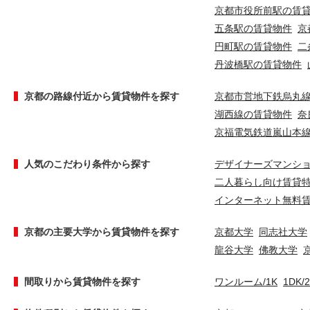
京都市役所前駅の賃
五条駅の賃貸物件
京
円町駅の賃貸物件
二
丹波橋駅の賃貸物件
京都の路線付近から賃貸物件を探す
京都市営地下鉄烏丸
湖西線の賃貸物件
奈
京福電気鉄道嵐山本
人気のこだわり条件から探す
デザイナーズマンシ
二人暮らし向け賃貸
インターネット無料
京都の主要大学から賃貸物件を探す
京都大学
同志社大学
龍谷大学
佛教大学
間取りから賃貸物件を探す
ワンルーム/1K
1DK/