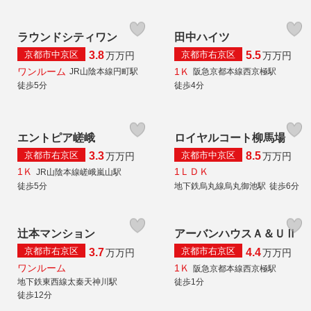
ラウンドシティワン
田中ハイツ
京都市中京区
京都市右京区
3.8
5.5
万
万円
万
万円
ワンルーム
1Ｋ
JR山陰本線円町駅
阪急京都本線西京極駅
徒歩5分
徒歩4分
エントピア嵯峨
ロイヤルコート柳馬場
京都市右京区
京都市中京区
3.3
8.5
万
万円
万
万円
1Ｋ
1ＬＤＫ
JR山陰本線嵯峨嵐山駅
徒歩5分
地下鉄烏丸線烏丸御池駅
徒歩6分
辻本マンション
アーバンハウスＡ＆ＵⅡ
京都市右京区
京都市右京区
3.7
4.4
万
万円
万
万円
ワンルーム
1Ｋ
阪急京都本線西京極駅
地下鉄東西線太秦天神川駅
徒歩1分
徒歩12分