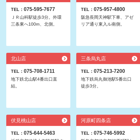
075-595-7677
075-957-4800
TEL：
TEL：
ＪＲ山科駅徒歩3分。外環
阪急長岡天神駅下車、アゼ
三条東へ100m、北側。
リア通り東入ル南側。
北山店
三条烏丸店
075-708-1711
075-213-7200
TEL：
TEL：
地下鉄北山駅4番出口直
地下鉄烏丸御池駅5番出口
結。
徒歩3分。
伏見桃山店
河原町四条店
075-644-5463
075-746-5992
TEL：
TEL：