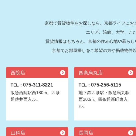
京都で賃貸物件をお探しなら、京都ライフにおま
エリア、沿線、大学、こ
賃貸情報はもちろん、京都の住み心地や暮らし
京都でお部屋探しをご希望の方や掲載物件
西院店
四条烏丸店
075-311-8221
075-256-5115
TEL：
TEL：
阪急西院駅西180m。四条
地下鉄四条駅・阪急烏丸駅
通佐井西入ル。
西200m。四条通新町東入
ル。
山科店
長岡店