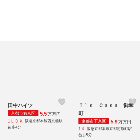
田中ハイツ
Ｔ｀ｓ Ｃａｓａ 御幸
町
京都市右京区
5.5
万
万円
1ＬＤＫ
京都市下京区
阪急京都本線西京極駅
5.9
万
万円
徒歩4分
1Ｋ
阪急京都本線京都河原町駅
徒歩5分