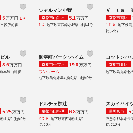
シャルマン小野
Ｖｉｔａ 
京都市山科区
京都市南区
5
5.1
1Ｋ
万
万円
万
万円
1Ｋ
1ＤＫ
都市役所前駅
地下鉄東西線小野駅
徒歩4分
地下鉄烏
徒歩4分
・ビル
御幸町パーク･ハイム
コットンハ
京都市中京区
京都市北区
8.6
19.8
万
万円
万
万円
ワンルーム
海道本線山科駅
地下鉄烏丸線北
地下鉄烏丸線烏丸御池駅
徒歩9分
ル
ドルチェ椥辻
スカイハイ
京都市山科区
長岡京市
5.25
6.8
5
万
万円
万
万円
2ＤＫ
線椥辻駅
徒歩9分
地下鉄東西線椥辻駅
阪急京都本線長
徒歩10分
徒歩6分