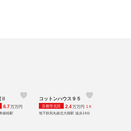
宅Ⅱ
コットンハウス９５
京都市北区
6.7
2.4
1Ｋ
万
万円
万
万円
本線桂駅
地下鉄烏丸線北大路駅
徒歩14分