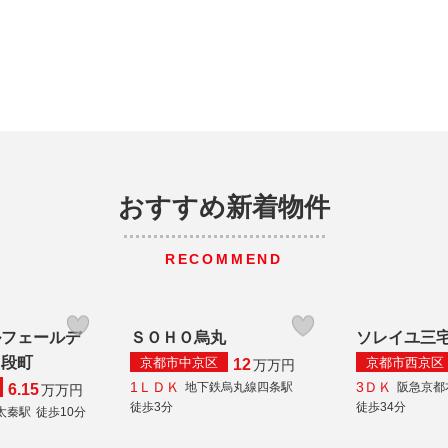
おすすめ新着物件
RECOMMEND
ルフェールデ
ＳＯＨＯ烏丸
ソレイユ三
ノ段町
京都市中京区
京都市西京区
12
万
万円
1ＬＤＫ
3ＤＫ
地下鉄烏丸線四条駅
阪急京都
6.15
万
万円
徒歩3分
徒歩34分
太秦駅
徒歩10分