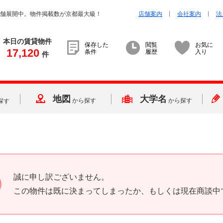
店舗展開中。物件掲載数が京都最大級！
店舗案内
会社案内
法
本日の賃貸物件
保存した
閲覧
お気に
17,120
条件
履歴
入り
件
地図
大学名
から探す
から探す
探す
誠に申し訳ございません。
この物件は既に決まってしまったか、もしくは現在商談中