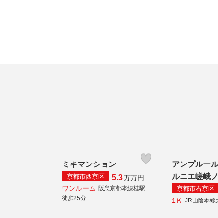
ミキマンション
アンプルー
ルニエ嵯峨
京都市西京区
5.3
万
万円
ワンルーム
京都市右京区
阪急京都本線桂駅
徒歩25分
1Ｋ
JR山陰本線