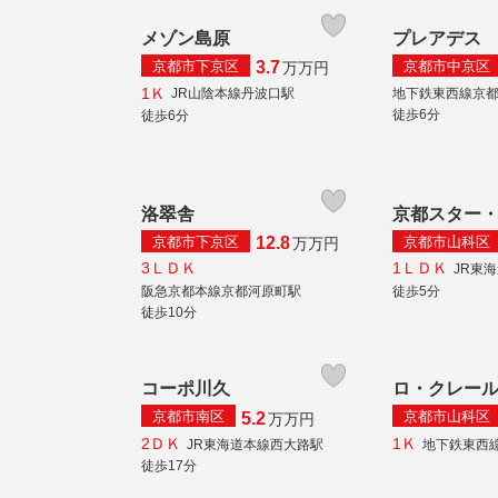
メゾン島原
プレアデス
京都市下京区
京都市中京区
3.7
万
万円
1Ｋ
JR山陰本線丹波口駅
地下鉄東西線京
徒歩6分
徒歩6分
洛翠舎
京都スター
京都市下京区
京都市山科区
12.8
万
万円
3ＬＤＫ
1ＬＤＫ
JR東
阪急京都本線京都河原町駅
徒歩5分
徒歩10分
コーポ川久
ロ・クレー
京都市南区
京都市山科区
5.2
万
万円
2ＤＫ
1Ｋ
JR東海道本線西大路駅
地下鉄東西
徒歩17分