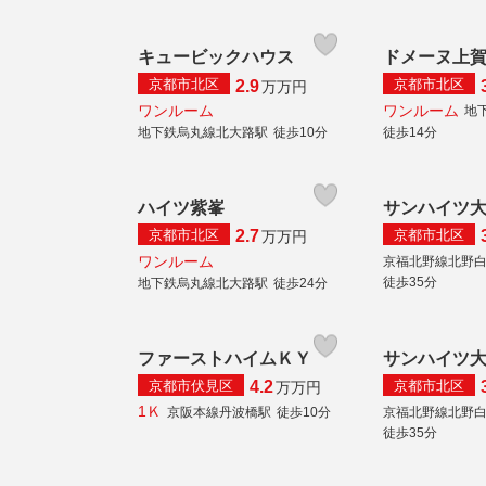
キュービックハウス
ドメーヌ上
京都市北区
京都市北区
2.9
万
万円
ワンルーム
ワンルーム
地
地下鉄烏丸線北大路駅
徒歩10分
徒歩14分
ハイツ紫峯
サンハイツ
京都市北区
京都市北区
2.7
万
万円
ワンルーム
京福北野線北野
徒歩35分
地下鉄烏丸線北大路駅
徒歩24分
ファーストハイムＫＹ
サンハイツ
京都市伏見区
京都市北区
4.2
万
万円
1Ｋ
京阪本線丹波橋駅
徒歩10分
京福北野線北野
徒歩35分