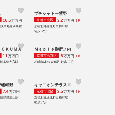
丸
プチシャトー紫野
京都市北区
16.5
3.2
1Ｋ
万
万円
万
万円
下鉄烏丸線四条駅
京福北野線北野白梅町駅
徒歩12分
ＮＯＫＵＭＡ
Ｍａｐｌｅ御所ノ内
京都市右京区
11
6
1Ｋ
万
万円
万
万円
都本線大宮駅
JR山陰本線太秦駅
徒歩12分
デ嵯峨野
キャニオンテラスⅢ
京都市北区
7.4
3.5
1Ｋ
万
万円
万
万円
本線嵯峨嵐山駅
京福北野線北野白梅町駅
徒歩17分