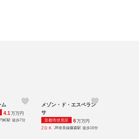
ーム
メゾン・ド・エスペラン
サ
4.1
万
万円
京都市伏見区
線円町駅
徒歩7分
6
万
万円
2ＤＫ
JR奈良線藤森駅
徒歩10分