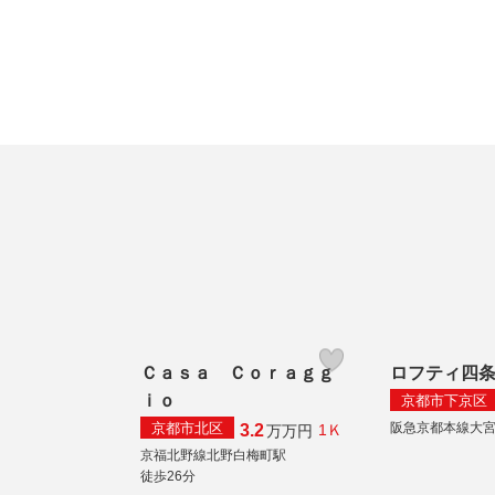
Ｃａｓａ Ｃｏｒａｇｇ
ロフティ四
ｉｏ
京都市下京区
京都市北区
阪急京都本線大
3.2
1Ｋ
万
万円
京福北野線北野白梅町駅
徒歩26分