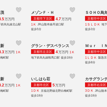
賀茂
メゾンＦ・Ｈ
ＳＯＨＯ烏
京都市下京区
京都市中京区
3.5
4.7
万
万円
万
万円
1Ｋ
1ＳＬＤＫ
下鉄烏丸線北山駅
JR山陰本線丹波口駅
地
徒歩5分
徒歩3分
大新
グラン・デスペランス
Ｍｕｒ Ｉ
京都市左京区
京都市中京区
3.3
4
1Ｋ
1Ｋ
万
万円
万
万円
1ＬＤＫ
白梅町駅
地下鉄烏丸線鞍馬口駅
徒歩18分
阪急京
徒歩8分
大新
いしはら荘
カサグラン
京都市北区
京都市右京区
3.2
5
1Ｋ
万
万円
万
万円
1ＤＫ
3ＤＫ
白梅町駅
京福北野線北野白梅町駅
JR山陰
徒歩18分
徒歩18分