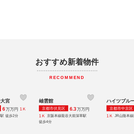
おすすめ新着物件
RECOMMEND
条大宮
岫雲館
ハイツブル
京都市伏見区
京都市中京区
6
6.3
1Ｋ
万
万円
万
万円
1Ｋ
1Ｋ
宮駅
徒歩2分
京阪本線龍谷大前深草駅
JR山陰本
徒歩4分