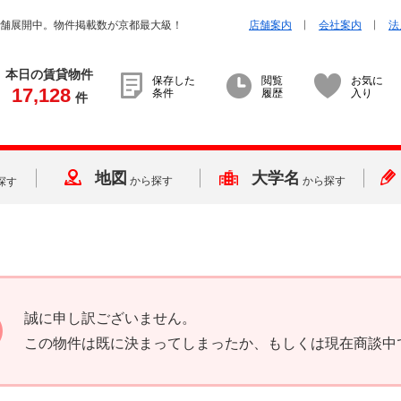
店舗展開中。物件掲載数が京都最大級！
店舗案内
会社案内
法
本日の賃貸物件
保存した
閲覧
お気に
17,128
条件
履歴
入り
件
地図
大学名
から探す
から探す
探す
誠に申し訳ございません。
この物件は既に決まってしまったか、もしくは現在商談中