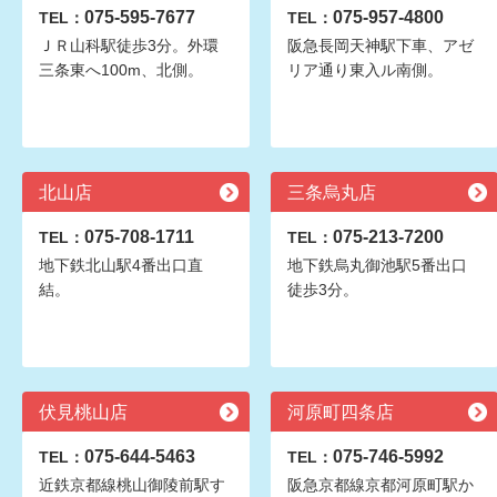
075-595-7677
075-957-4800
TEL：
TEL：
ＪＲ山科駅徒歩3分。外環
阪急長岡天神駅下車、アゼ
三条東へ100m、北側。
リア通り東入ル南側。
北山店
三条烏丸店
075-708-1711
075-213-7200
TEL：
TEL：
地下鉄北山駅4番出口直
地下鉄烏丸御池駅5番出口
結。
徒歩3分。
伏見桃山店
河原町四条店
075-644-5463
075-746-5992
TEL：
TEL：
近鉄京都線桃山御陵前駅す
阪急京都線京都河原町駅か