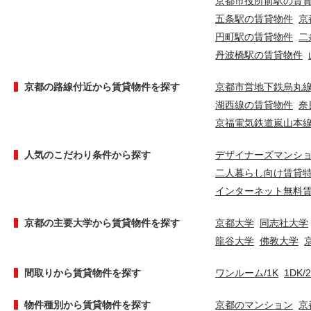
京都市役所前駅の賃
五条駅の賃貸物件
京
円町駅の賃貸物件
二
丹波橋駅の賃貸物件
京都の路線付近から賃貸物件を探す
京都市営地下鉄烏丸
湖西線の賃貸物件
奈
京福電気鉄道嵐山本
人気のこだわり条件から探す
デザイナーズマンシ
二人暮らし向け賃貸
インターネット無料
京都の主要大学から賃貸物件を探す
京都大学
同志社大学
龍谷大学
佛教大学
間取りから賃貸物件を探す
ワンルーム/1K
1DK/
物件種別から賃貸物件を探す
京都のマンション
京