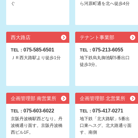
ぐ
ら河原町通を北へ徒歩4分
西大路店
テナント事業部
075-585-6501
075-213-6055
TEL：
TEL：
ＪＲ西大路駅より徒歩1分
地下鉄烏丸御池駅5番出口
徒歩3分。
企画管理部 南営業所
企画管理部 北営業所
075-603-6022
075-417-0271
TEL：
TEL：
京阪丹波橋駅西どなり。丹
地下鉄「北大路駅」5番出
波橋通り面す。京阪丹波橋
口東へスグ。北大路通り面
西ビル1F。
す、南側