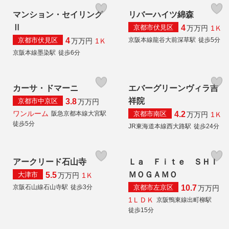
マンション・セイリング
リバーハイツ綿森
Ⅱ
京都市伏見区
4
1Ｋ
万
万円
京都市伏見区
京阪本線龍谷大前深草駅
徒歩5分
4
1Ｋ
万
万円
京阪本線墨染駅
徒歩6分
カーサ・ドマーニ
エバーグリーンヴィラ吉
祥院
京都市中京区
3.8
万
万円
ワンルーム
京都市南区
阪急京都本線大宮駅
4.2
1Ｋ
万
万円
徒歩5分
JR東海道本線西大路駅
徒歩24分
アークリード石山寺
Ｌａ Ｆｉｔｅ ＳＨＩ
ＭＯＧＡＭＯ
大津市
5.5
1Ｋ
万
万円
京都市左京区
京阪石山線石山寺駅
徒歩3分
10.7
万
万円
1ＬＤＫ
京阪鴨東線出町柳駅
徒歩15分