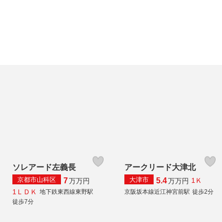
ソレアード左義長
アークリード大津北
京都市山科区
大津市
7
5.4
1Ｋ
万
万円
万
万円
1ＬＤＫ
地下鉄東西線東野駅
京阪坂本線近江神宮前駅
徒歩2分
徒歩7分