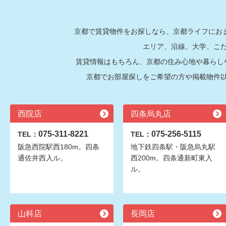
京都で賃貸物件をお探しなら、京都ライフにおま
エリア、沿線、大学、こ
賃貸情報はもちろん、京都の住み心地や暮らし
京都でお部屋探しをご希望の方や掲載物件
西院店
四条烏丸店
075-311-8221
075-256-5115
TEL：
TEL：
阪急西院駅西180m。四条
地下鉄四条駅・阪急烏丸駅
通佐井西入ル。
西200m。四条通新町東入
ル。
山科店
長岡店