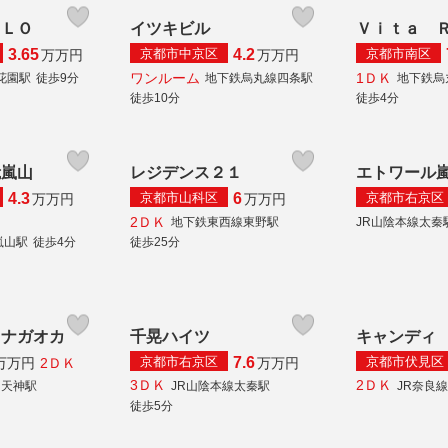
ＯＬＯ
イツキビル
Ｖｉｔａ 
京都市中京区
京都市南区
3.65
4.2
万
万円
万
万円
ワンルーム
1ＤＫ
花園駅
徒歩9分
地下鉄烏丸線四条駅
地下鉄烏
徒歩10分
徒歩4分
峨嵐山
レジデンス２１
エトワール
京都市山科区
京都市右京区
4.3
6
万
万円
万
万円
2ＤＫ
地下鉄東西線東野駅
JR山陰本線太秦
嵐山駅
徒歩4分
徒歩25分
ツナガオカ
千晃ハイツ
キャンディ
京都市右京区
京都市伏見区
7.6
2ＤＫ
万
万円
万
万円
3ＤＫ
2ＤＫ
岡天神駅
JR山陰本線太秦駅
JR奈良
徒歩5分