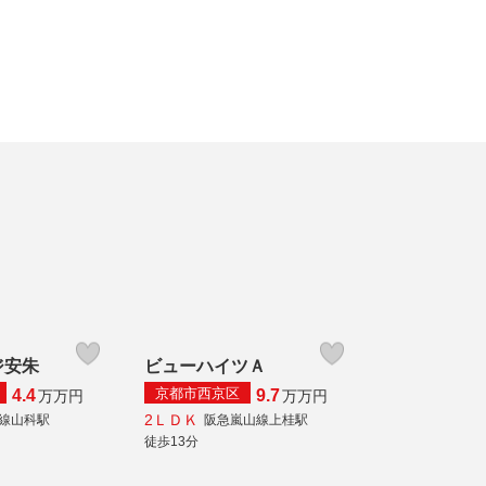
ジ安朱
ビューハイツＡ
京都市西京区
4.4
9.7
万
万円
万
万円
2ＬＤＫ
本線山科駅
阪急嵐山線上桂駅
徒歩13分