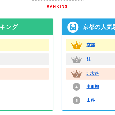
RANKING
ンキング
京都の人気
京都
桂
北大路
出町柳
山科