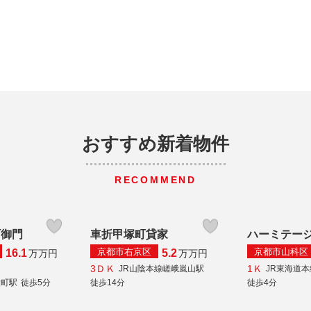
おすすめ新着物件
RECOMMEND
町御門
車折甲塚町貸家
ハーミテー
京都市右京区
京都市山科区
16.1
5.2
万
万円
万
万円
3ＤＫ
1Ｋ
JR山陰本線嵯峨嵐山駅
JR東海道
太町駅
徒歩5分
徒歩14分
徒歩4分