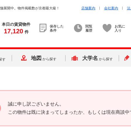
店舗展開中。物件掲載数が京都最大級！
店舗案内
会社案内
法
本日の賃貸物件
保存した
閲覧
お気に
17,120
条件
履歴
入り
件
地図
大学名
から探す
から探す
探す
誠に申し訳ございません。
この物件は既に決まってしまったか、もしくは現在商談中