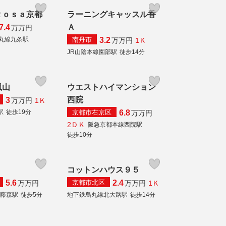
Ｒｏｓａ京都
ラーニングキャッスル香
Ａ
7.4
万
万円
南丹市
丸線九条駅
3.2
1Ｋ
万
万円
JR山陰本線園部駅
徒歩14分
嵐山
ウエストハイマンション
西院
3
1Ｋ
万
万円
京都市右京区
駅
徒歩19分
6.8
万
万円
2ＤＫ
阪急京都本線西院駅
徒歩10分
コットンハウス９５
京都市北区
5.6
2.4
1Ｋ
万
万円
万
万円
線藤森駅
徒歩5分
地下鉄烏丸線北大路駅
徒歩14分