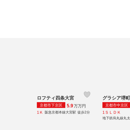
ロフティ四条大宮
グラシア堺
京都市下京区
京都市中京区
5.9
万
万円
1Ｋ
1ＳＬＤＫ
阪急京都本線大宮駅
徒歩2分
地下鉄烏丸線丸