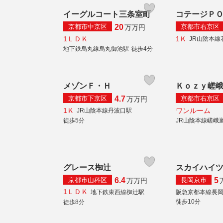
イーグルコート三条室町
コテージＰ
京都市中京区
京都市右京区
20
万
万円
1ＬＤＫ
1Ｋ
JR山陰本線
地下鉄烏丸線烏丸御池駅
徒歩4分
メゾンＦ・Ｈ
Ｋｏｚｙ嵯
京都市下京区
京都市右京区
4.7
万
万円
1Ｋ
ワンルーム
JR山陰本線丹波口駅
徒歩5分
JR山陰本線嵯峨
グレース椥辻
スカイハイ
京都市山科区
長岡京市
6.4
5
万
万円
1ＬＤＫ
地下鉄東西線椥辻駅
阪急京都本線長
徒歩10分
徒歩8分