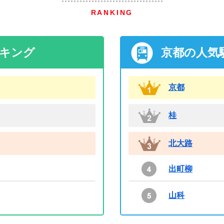
RANKING
ンキング
京都の人気
京都
桂
北大路
出町柳
山科