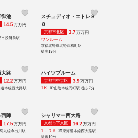
町御池
スチュディオ・エトレ８
８
14.5
万
万円
京都市北区
3.7
万
万円
都市役所前駅
ワンルーム
京福北野線北野白梅町駅
徒歩19分
西大路
ハイツブルーム
京都市中京区
12.2
3.9
万
万円
万
万円
1Ｋ
海道本線西大路駅
JR山陰本線円町駅
徒歩7分
ル西陣
シャリマー西大路
京都市下京区
17.5
16.2
万
万円
万
万円
1ＬＤＫ
烏丸線今出川駅
JR東海道本線西大路駅
徒歩10分