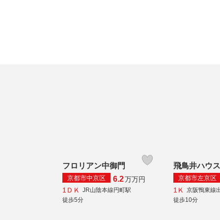
フロリアン中御門
飛鳥井ハウ
京都市中京区
京都市左京区
6.2
万
万円
1ＤＫ
1Ｋ
JR山陰本線円町駅
京阪鴨東線
徒歩5分
徒歩10分