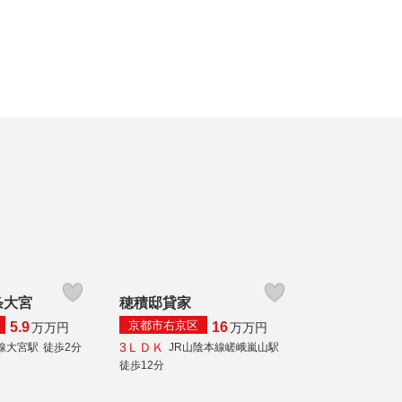
条大宮
穂積邸貸家
京都市右京区
5.9
16
万
万円
万
万円
3ＬＤＫ
線大宮駅
徒歩2分
JR山陰本線嵯峨嵐山駅
徒歩12分