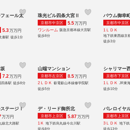
ルフェール太
珠光ビル四条大宮Ⅱ
バウム御幸
京都市中京区
京都市中京区
5.5
万
万円
ワンルーム
1ＬＤＫ
阪急京都本線大宮駅
5.3
万
万円
徒歩8分
地下鉄東西線京
太秦駅
徒歩1分
徒歩3分
八坂
山端マンション
シャリマー
京都市左京区
京都市下京区
7.2
8.5
万
万円
万
万円
2ＬＤＫ
1ＬＤＫ
園四条駅
徒歩8分
叡電叡山本線修学院駅
JR東
徒歩5分
徒歩10分
ルステージⅠ
デ・リード御所北
パレロイヤ
京都市上京区
京都市上京区
7
5.87
万
万円
万
万円
1Ｋ
3ＬＤＫ
丸線北大路駅
地下鉄烏丸線今出川駅
地下鉄
徒歩8分
徒歩13分