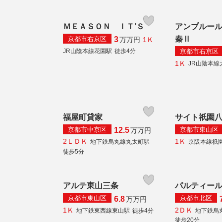
ＭＥＡＳＯＮ ＩＴ’Ｓ
アンプルー
秦Ⅱ
京都市右京区
3
1Ｋ
万
万円
京都市右京区
JR山陰本線花園駅
徒歩4分
1Ｋ
JR山陰本線
福屋町貸家
サイト祇園
京都市中京区
京都市東山区
12.5
万
万円
2ＬＤＫ
1Ｋ
地下鉄烏丸線丸太町駅
京阪本線祇
徒歩5分
アルテ東山三条
パルティー
京都市東山区
京都市北区
6.8
万
万円
1Ｋ
2ＤＫ
地下鉄東西線東山駅
徒歩4分
地下鉄烏
徒歩20分