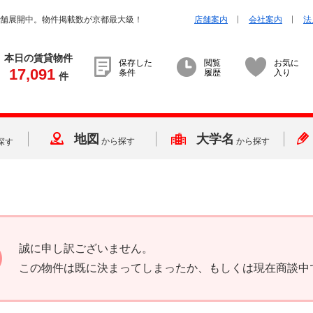
店舗展開中。物件掲載数が京都最大級！
店舗案内
会社案内
法
本日の賃貸物件
保存した
閲覧
お気に
17,091
条件
履歴
入り
件
地図
大学名
から探す
から探す
探す
誠に申し訳ございません。
この物件は既に決まってしまったか、もしくは現在商談中