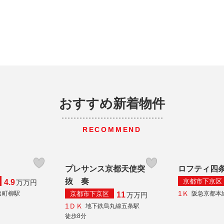
おすすめ新着物件
RECOMMEND
ス
プレサンス京都天使突
ロフティ四
抜 奏
京都市下京区
4.9
万
万円
1Ｋ
京都市下京区
出町柳駅
阪急京都本
11
万
万円
1ＤＫ
地下鉄烏丸線五条駅
徒歩8分