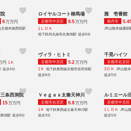
西院
ロイヤルコート柳馬場
雅 壱番館
京都市中京区
南丹市
6
8.5
5.4
万
万円
万
万円
1ＬＤＫ
急京都本線西院駅
JR山陰本線園部
地下鉄烏丸線烏丸御池駅
徒歩6分
河
ヴィラ・ヒトミ
千晃ハイツ
京都市中京区
京都市右京区
5.2
1Ｋ
万円
万
万円
1Ｋ
3ＤＫ
駅
徒歩4分
地下鉄東西線京都市役所前駅
JR山陰
徒歩6分
徒歩5分
ィ三条西洞院
Ｖｅｇａｓ太秦天神川
ルミエール
京都市右京区
京都市中京区
15
6.8
万
万円
万
万円
1Ｋ
1ＬＤＫ
地下鉄東西線太秦天神川駅
JR山
丸御池駅
徒歩8分
徒歩3分
徒歩5分