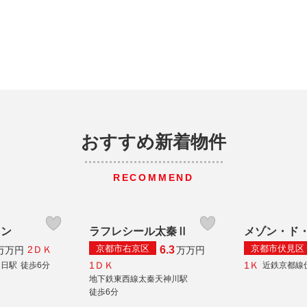
おすすめ新着物件
RECOMMEND
ョン
ラフレシール太秦Ⅱ
メゾン・ド
京都市右京区
京都市伏見区
6.3
2ＤＫ
万
万円
万
万円
1ＤＫ
1Ｋ
向日駅
徒歩6分
近鉄京都線
地下鉄東西線太秦天神川駅
徒歩6分