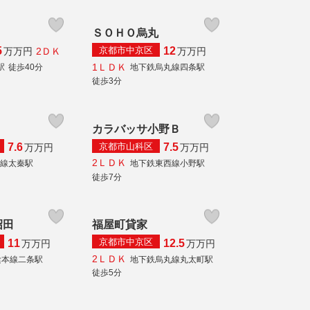
ＳＯＨＯ烏丸
京都市中京区
5
12
2ＤＫ
万
万円
万
万円
1ＬＤＫ
駅
徒歩40分
地下鉄烏丸線四条駅
徒歩3分
カラバッサ小野Ｂ
京都市山科区
7.6
7.5
万
万円
万
万円
2ＬＤＫ
本線太秦駅
地下鉄東西線小野駅
徒歩7分
沼田
福屋町貸家
京都市中京区
11
12.5
万
万円
万
万円
2ＬＤＫ
陰本線二条駅
地下鉄烏丸線丸太町駅
徒歩5分