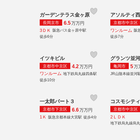
ガーデンテラス金ヶ原
アソルティ
長岡京市
京都市中京区
6.5
万
万円
3ＤＫ
ワンルーム
阪急バス金ヶ原中駅
阪
徒歩6分
徒歩7分
イツキビル
グランツ並
京都市中京区
亀岡市
4.2
5
万
万円
万
ワンルーム
地下鉄烏丸線四条駅
JR山陰本線並河
徒歩10分
一太郎パート３
コスモシテ
京都市下京区
京都市中京区
6.6
万
万円
1Ｋ
2ＬＤＫ
阪急京都本線大宮駅
徒歩4分
地下鉄烏丸線烏