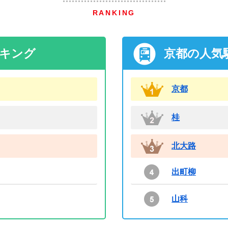
RANKING
ンキング
京都の人気
京都
桂
北大路
出町柳
山科