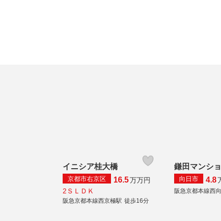
イニシア桂大橋
鎌田マンシ
京都市右京区
向日市
16.5
4.8
万
万円
2ＳＬＤＫ
阪急京都本線西
阪急京都本線西京極駅
徒歩16分