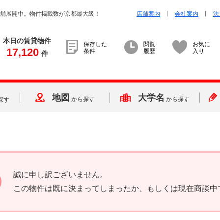
店舗展開中。物件掲載数が京都最大級！
店舗案内
会社案内
法
本日の賃貸物件
保存した
閲覧
お気に
17,120
条件
履歴
入り
件
地図
大学名
から探す
から探す
探す
誠に申し訳ございません。
この物件は既に決まってしまったか、もしくは現在商談中