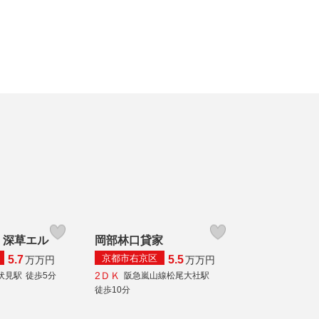
・深草エル
岡部林口貸家
京都市右京区
5.7
5.5
万
万円
万
万円
2ＤＫ
伏見駅
徒歩5分
阪急嵐山線松尾大社駅
徒歩10分