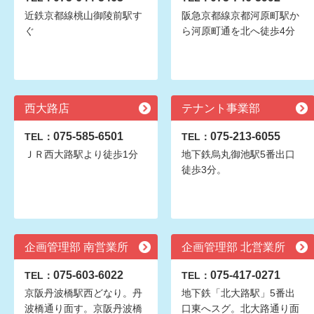
近鉄京都線桃山御陵前駅す
阪急京都線京都河原町駅か
ぐ
ら河原町通を北へ徒歩4分
西大路店
テナント事業部
075-585-6501
075-213-6055
TEL：
TEL：
ＪＲ西大路駅より徒歩1分
地下鉄烏丸御池駅5番出口
徒歩3分。
企画管理部 南営業所
企画管理部 北営業所
075-603-6022
075-417-0271
TEL：
TEL：
京阪丹波橋駅西どなり。丹
地下鉄「北大路駅」5番出
波橋通り面す。京阪丹波橋
口東へスグ。北大路通り面