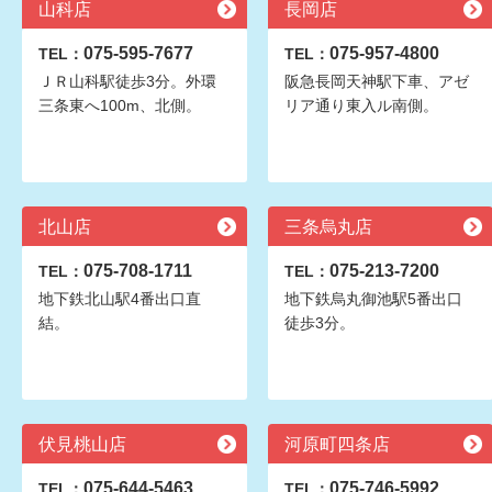
山科店
長岡店
075-595-7677
075-957-4800
TEL：
TEL：
ＪＲ山科駅徒歩3分。外環
阪急長岡天神駅下車、アゼ
三条東へ100m、北側。
リア通り東入ル南側。
北山店
三条烏丸店
075-708-1711
075-213-7200
TEL：
TEL：
地下鉄北山駅4番出口直
地下鉄烏丸御池駅5番出口
結。
徒歩3分。
伏見桃山店
河原町四条店
075-644-5463
075-746-5992
TEL：
TEL：