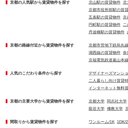
京都の人気駅から賃貸物件を探す
北山駅の賃貸物件
北
京都市役所前駅の賃
五条駅の賃貸物件
京
円町駅の賃貸物件
二
丹波橋駅の賃貸物件
京都の路線付近から賃貸物件を探す
京都市営地下鉄烏丸
湖西線の賃貸物件
奈
京福電気鉄道嵐山本
人気のこだわり条件から探す
デザイナーズマンシ
二人暮らし向け賃貸
インターネット無料
京都の主要大学から賃貸物件を探す
京都大学
同志社大学
龍谷大学
佛教大学
間取りから賃貸物件を探す
ワンルーム/1K
1DK/