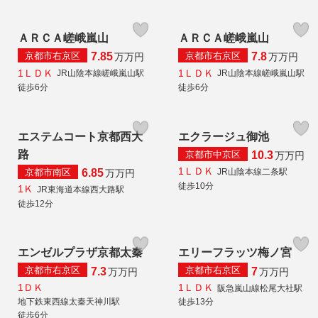
ＡＲＣＡ嵯峨嵐山
ＡＲＣＡ嵯峨嵐山
京都市右京区
京都市右京区
7.85
7.8
万
万円
万
万円
1ＬＤＫ
1ＬＤＫ
JR山陰本線嵯峨嵐山駅
JR山陰本線嵯峨嵐山駅
徒歩6分
徒歩6分
エステムコート京都西大
エクラージュ御池
路
京都市中京区
10.3
万
万円
1ＬＤＫ
京都市南区
JR山陰本線二条駅
6.85
万
万円
徒歩10分
1Ｋ
JR東海道本線西大路駅
徒歩12分
エンゼルプラザ京都太秦
エリーフラッツ梅ノ宮
京都市右京区
京都市右京区
7.3
7
万
万円
万
万円
1ＤＫ
1ＬＤＫ
阪急嵐山線松尾大社駅
地下鉄東西線太秦天神川駅
徒歩13分
徒歩6分