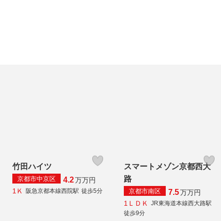
竹田ハイツ
スマートメゾン京都西大
路
京都市中京区
4.2
万
万円
1Ｋ
京都市南区
阪急京都本線西院駅
徒歩5分
7.5
万
万円
1ＬＤＫ
JR東海道本線西大路駅
徒歩9分