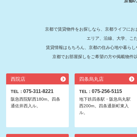
京都
京都で賃貸物件をお探しなら、京都ライフにおま
エリア、沿線、大学、こ
賃貸情報はもちろん、京都の住み心地や暮らし
京都でお部屋探しをご希望の方や掲載物件
西院店
四条烏丸店
075-311-8221
075-256-5115
TEL：
TEL：
阪急西院駅西180m。四条
地下鉄四条駅・阪急烏丸駅
通佐井西入ル。
西200m。四条通新町東入
ル。