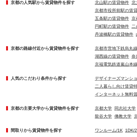
京都の人気駅から賃貸物件を探す
北山駅の賃貸物件
北
京都市役所前駅の賃
五条駅の賃貸物件
京
円町駅の賃貸物件
二
丹波橋駅の賃貸物件
京都の路線付近から賃貸物件を探す
京都市営地下鉄烏丸
湖西線の賃貸物件
奈
京福電気鉄道嵐山本
人気のこだわり条件から探す
デザイナーズマンシ
二人暮らし向け賃貸
インターネット無料
京都の主要大学から賃貸物件を探す
京都大学
同志社大学
龍谷大学
佛教大学
間取りから賃貸物件を探す
ワンルーム/1K
1DK/