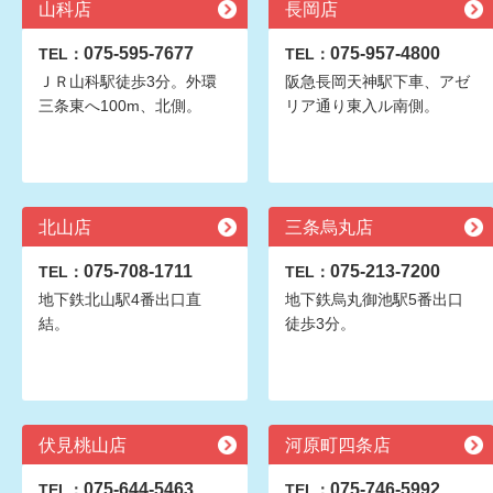
山科店
長岡店
075-595-7677
075-957-4800
TEL：
TEL：
ＪＲ山科駅徒歩3分。外環
阪急長岡天神駅下車、アゼ
三条東へ100m、北側。
リア通り東入ル南側。
北山店
三条烏丸店
075-708-1711
075-213-7200
TEL：
TEL：
地下鉄北山駅4番出口直
地下鉄烏丸御池駅5番出口
結。
徒歩3分。
伏見桃山店
河原町四条店
075-644-5463
075-746-5992
TEL：
TEL：