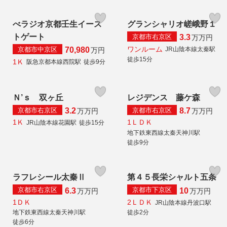
べラジオ京都壬生イース
グランシャリオ嵯峨野１
トゲート
京都市右京区
3.3
万
万円
ワンルーム
京都市中京区
JR山陰本線太秦駅
70,980
万円
徒歩15分
1Ｋ
阪急京都本線西院駅
徒歩9分
Ｎ’ｓ 双ヶ丘
レジデンス 藤ケ森
京都市右京区
京都市右京区
3.2
8.7
万
万円
万
万円
1Ｋ
1ＬＤＫ
JR山陰本線花園駅
徒歩15分
地下鉄東西線太秦天神川駅
徒歩9分
ラフレシール太秦Ⅱ
第４５長栄シャルト五条
京都市右京区
京都市下京区
6.3
10
万
万円
万
万円
1ＤＫ
2ＬＤＫ
JR山陰本線丹波口駅
地下鉄東西線太秦天神川駅
徒歩2分
徒歩6分