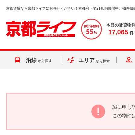
京都賃貸なら京都ライフにお任せください！京都府下で21店舗展開中。物件掲
本日の賃貸物
17,065
件
沿線
エリア
から探す
から探す
誠に申し
この物件