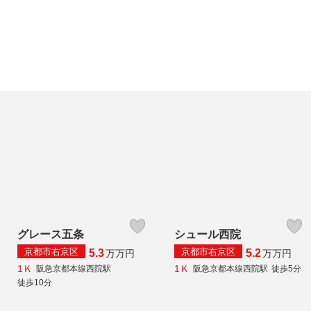
グレース五条
シュール西院
京都市右京区
京都市右京区
5.3
5.2
万
万円
万
万円
1Ｋ
1Ｋ
阪急京都本線西院駅
阪急京都本線西院駅
徒歩5分
徒歩10分