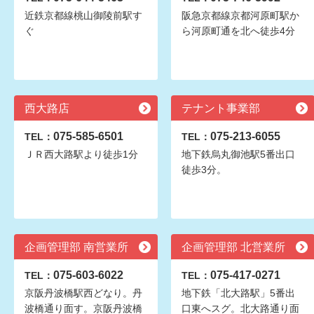
近鉄京都線桃山御陵前駅す
阪急京都線京都河原町駅か
ぐ
ら河原町通を北へ徒歩4分
西大路店
テナント事業部
075-585-6501
075-213-6055
TEL：
TEL：
ＪＲ西大路駅より徒歩1分
地下鉄烏丸御池駅5番出口
徒歩3分。
企画管理部 南営業所
企画管理部 北営業所
075-603-6022
075-417-0271
TEL：
TEL：
京阪丹波橋駅西どなり。丹
地下鉄「北大路駅」5番出
波橋通り面す。京阪丹波橋
口東へスグ。北大路通り面