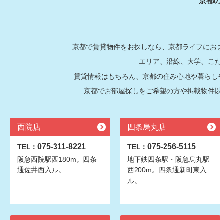
京都
京都で賃貸物件をお探しなら、京都ライフにおま
エリア、沿線、大学、こ
賃貸情報はもちろん、京都の住み心地や暮らし
京都でお部屋探しをご希望の方や掲載物件
西院店
四条烏丸店
075-311-8221
075-256-5115
TEL：
TEL：
阪急西院駅西180m。四条
地下鉄四条駅・阪急烏丸駅
通佐井西入ル。
西200m。四条通新町東入
ル。