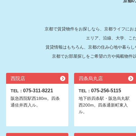
京都
京都で賃貸物件をお探しなら、京都ライフにおま
エリア、沿線、大学、こ
賃貸情報はもちろん、京都の住み心地や暮らし
京都でお部屋探しをご希望の方や掲載物件
西院店
四条烏丸店
075-311-8221
075-256-5115
TEL：
TEL：
阪急西院駅西180m。四条
地下鉄四条駅・阪急烏丸駅
通佐井西入ル。
西200m。四条通新町東入
ル。