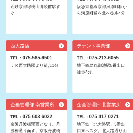
近鉄京都線桃山御陵前駅す
阪急京都線京都河原町駅か
ぐ
ら河原町通を北へ徒歩4分
西大路店
テナント事業部
075-585-6501
075-213-6055
TEL：
TEL：
ＪＲ西大路駅より徒歩1分
地下鉄烏丸御池駅5番出口
徒歩3分。
企画管理部 南営業所
企画管理部 北営業所
075-603-6022
075-417-0271
TEL：
TEL：
京阪丹波橋駅西どなり。丹
地下鉄「北大路駅」5番出
波橋通り面す。京阪丹波橋
口東へスグ。北大路通り面