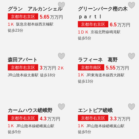
グラン アルカンシェル
グリーンパーク樫の木
ｐａｒｔⅠ
京都市右京区
5.65
万
万円
1Ｋ
京都市右京区
阪急京都本線西京極駅
6.5
万
万円
徒歩23分
1ＤＫ
京福北野線鳴滝駅
徒歩5分
森田アパート
ラフィーネ 葛野
京都市右京区
京都市南区
3
5.55
2Ｋ
万
万円
万
万円
1Ｋ
JR山陰本線太秦駅
徒歩18分
JR東海道本線西大路駅
徒歩13分
カームハウス嵯峨野
エントピア嵯峨
京都市右京区
京都市右京区
4.3
3.3
万
万円
万
万円
1Ｋ
1Ｋ
JR山陰本線嵯峨嵐山駅
JR山陰本線嵯峨嵐山駅
徒歩5分
徒歩5分