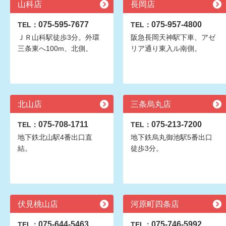
山科店
長岡店
075-595-7677
075-957-4800
TEL：
TEL：
ＪＲ山科駅徒歩3分。外環
阪急長岡天神駅下車、アゼ
三条東へ100m、北側。
リア通り東入ル南側。
北山店
三条烏丸店
075-708-1711
075-213-7200
TEL：
TEL：
地下鉄北山駅4番出口直
地下鉄烏丸御池駅5番出口
結。
徒歩3分。
伏見桃山店
河原町四条店
075-644-5463
075-746-5992
TEL：
TEL：