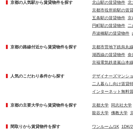
京都の人気駅から賃貸物件を探す
北山駅の賃貸物件
北
京都市役所前駅の賃
五条駅の賃貸物件
京
円町駅の賃貸物件
二
丹波橋駅の賃貸物件
京都の路線付近から賃貸物件を探す
京都市営地下鉄烏丸
湖西線の賃貸物件
奈
京福電気鉄道嵐山本
人気のこだわり条件から探す
デザイナーズマンシ
二人暮らし向け賃貸
インターネット無料
京都の主要大学から賃貸物件を探す
京都大学
同志社大学
龍谷大学
佛教大学
間取りから賃貸物件を探す
ワンルーム/1K
1DK/