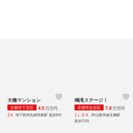
大橋マンション
鳴滝ステージⅠ
京都市下京区
京都市右京区
4.5
7.9
万
万円
万
万円
2Ｋ
1ＬＤＫ
地下鉄烏丸線四条駅
徒歩8分
JR山陰本線太秦駅
徒歩13分