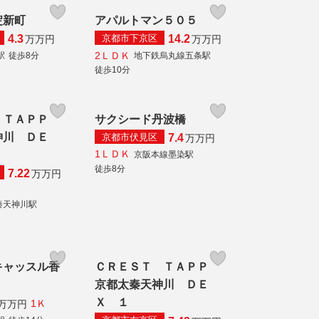
淀新町
アパルトマン５０５
京都市下京区
4.3
14.2
万
万円
万
万円
2ＬＤＫ
駅
徒歩8分
地下鉄烏丸線五条駅
徒歩10分
 ＴＡＰＰ
サクシード丹波橋
神川 ＤＥ
京都市伏見区
7.4
万
万円
1ＬＤＫ
京阪本線墨染駅
徒歩8分
7.22
万
万円
秦天神川駅
キャッスル香
ＣＲＥＳＴ ＴＡＰＰ
京都太秦天神川 ＤＥ
Ｘ １
1Ｋ
万
万円