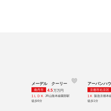
メーデル クーリー
アーバンハ
南丹市
京都市右京区
4.5
万
万円
1ＬＤＫ
1Ｋ
JR山陰本線園部駅
阪急京都本
徒歩6分
徒歩1分