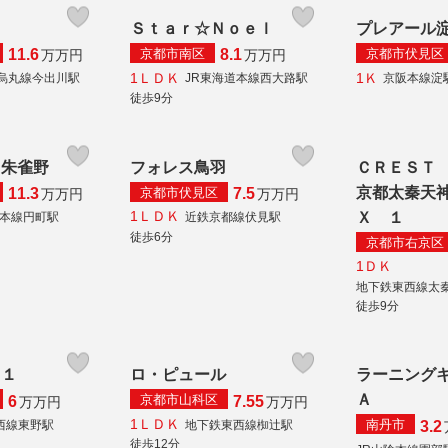
Ｓｔａｒ☆Ｎｏｅｌ
プレアール
京都市南区
京都市伏見区
11.6
8.1
万
万円
万
万円
1ＬＤＫ
1Ｋ
烏丸線今出川駅
JR東海道本線西大路駅
京阪本線淀
徒歩9分
ス朱雀野
フォレス鳥羽
ＣＲＥＳＴ
京都太秦天
京都市伏見区
11.3
7.5
万
万円
万
万円
1ＬＤＫ
Ｘ １
陰本線円町駅
近鉄京都線伏見駅
徒歩6分
京都市右京区
1ＤＫ
地下鉄東西線太
徒歩9分
２１
ロ・ピュール
ラーニング
Ａ
京都市山科区
6
7.55
万
万円
万
万円
1ＬＤＫ
南丹市
西線東野駅
地下鉄東西線椥辻駅
3.2
徒歩12分