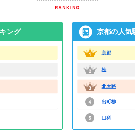
RANKING
ンキング
京都の人気
京都
桂
北大路
出町柳
山科