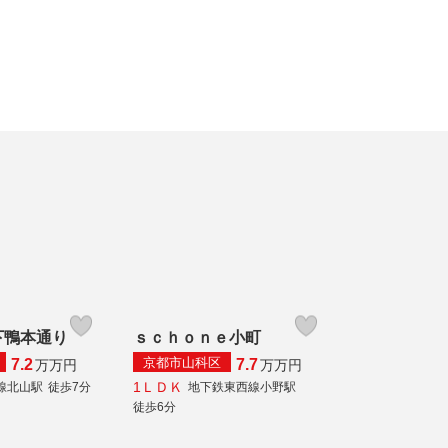
下鴨本通り
ｓｃｈｏｎｅ小町
京都市山科区
7.2
7.7
万
万円
万
万円
1ＬＤＫ
線北山駅
徒歩7分
地下鉄東西線小野駅
徒歩6分