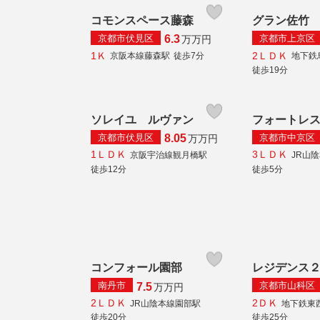
コモンスペース藤森
グラン佐竹
京都市伏見区
京都市上京区
6.3
万
万円
1Ｋ
2ＬＤＫ
京阪本線藤森駅
徒歩7分
地下鉄
徒歩19分
ソレイユ ルヴァン
フォートレ
京都市伏見区
京都市中京区
8.05
万
万円
1ＬＤＫ
3ＬＤＫ
京阪宇治線観月橋駅
JR山
徒歩12分
徒歩5分
コンフォール園部
レジデンス
南丹市
京都市山科区
7.5
万
万円
2ＬＤＫ
2ＤＫ
JR山陰本線園部駅
地下鉄東
徒歩20分
徒歩25分