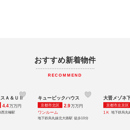
おすすめ新着物件
RECOMMEND
ウスＡ＆ＵⅡ
キュービックハウス
大晋メゾネ
京都市北区
京都市左京区
4.4
2.9
万
万円
万
万円
ワンルーム
1Ｋ
線西京極駅
地下鉄烏丸
地下鉄烏丸線北大路駅
徒歩10分