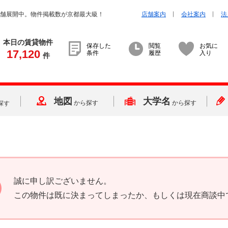
店舗展開中。物件掲載数が京都最大級！
店舗案内
会社案内
法
本日の賃貸物件
保存した
閲覧
お気に
17,120
条件
履歴
入り
件
地図
大学名
から探す
から探す
探す
誠に申し訳ございません。
この物件は既に決まってしまったか、もしくは現在商談中