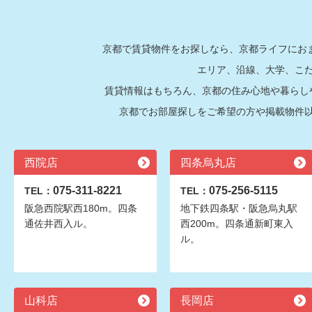
京都で賃貸物件をお探しなら、京都ライフにおま
エリア、沿線、大学、こ
賃貸情報はもちろん、京都の住み心地や暮らし
京都でお部屋探しをご希望の方や掲載物件
西院店
四条烏丸店
075-311-8221
075-256-5115
TEL：
TEL：
阪急西院駅西180m。四条
地下鉄四条駅・阪急烏丸駅
通佐井西入ル。
西200m。四条通新町東入
ル。
山科店
長岡店