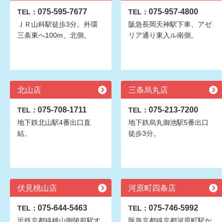
075-595-7677
075-957-4800
TEL：
TEL：
ＪＲ山科駅徒歩3分。外環
阪急長岡天神駅下車、アゼ
三条東へ100m、北側。
リア通り東入ル南側。
北山店
三条烏丸店
075-708-1711
075-213-7200
TEL：
TEL：
地下鉄北山駅4番出口直
地下鉄烏丸御池駅5番出口
結。
徒歩3分。
伏見桃山店
河原町四条店
075-644-5463
075-746-5992
TEL：
TEL：
近鉄京都線桃山御陵前駅す
阪急京都線京都河原町駅か