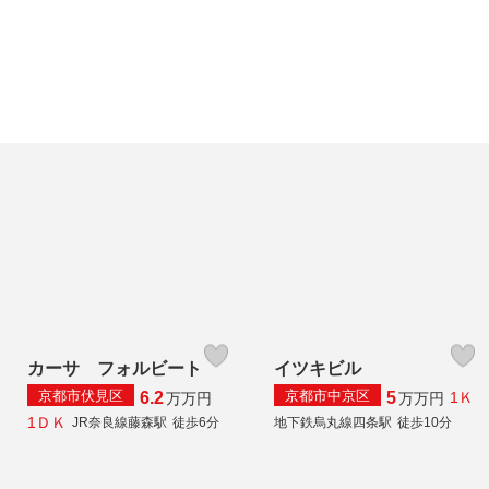
カーサ フォルビート
イツキビル
京都市伏見区
京都市中京区
6.2
5
1Ｋ
万
万円
万
万円
1ＤＫ
JR奈良線藤森駅
徒歩6分
地下鉄烏丸線四条駅
徒歩10分