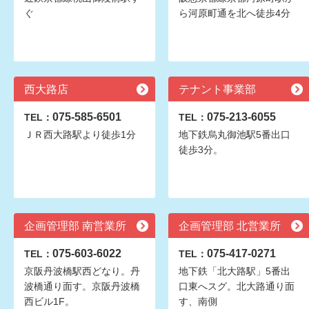
ぐ
ら河原町通を北へ徒歩4分
西大路店
テナント事業部
075-585-6501
075-213-6055
TEL：
TEL：
ＪＲ西大路駅より徒歩1分
地下鉄烏丸御池駅5番出口
徒歩3分。
企画管理部 南営業所
企画管理部 北営業所
075-603-6022
075-417-0271
TEL：
TEL：
京阪丹波橋駅西どなり。丹
地下鉄「北大路駅」5番出
波橋通り面す。京阪丹波橋
口東へスグ。北大路通り面
西ビル1F。
す、南側