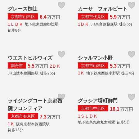
グレース椥辻
カーサ フォルビート
京都市山科区
京都市伏見区
6.4
5.9
万
万円
万
万円
1ＬＤＫ
1ＤＫ
地下鉄東西線椥辻駅
JR奈良線藤森駅
徒歩6分
徒歩8分
ウエストヒルウィズ
シャルマン小野
南丹市
京都市山科区
5.5
5.3
2ＤＫ
万
万円
万
万円
1Ｋ
JR山陰本線園部駅
徒歩25分
地下鉄東西線小野駅
徒歩4分
ライジングコート京都西
グラシア堺町御門
院フロンティア
京都市中京区
16.1
万
万円
1ＳＬＤＫ
京都市右京区
7.3
万
万円
地下鉄烏丸線丸太町駅
徒歩5分
1Ｋ
阪急京都本線西院駅
徒歩13分