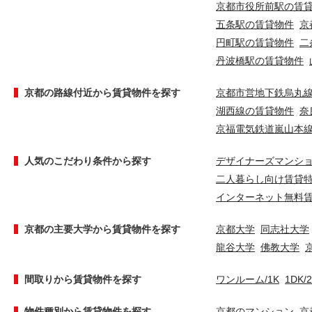
京都市役所前駅の賃
五条駅の賃貸物件
京
円町駅の賃貸物件
二
丹波橋駅の賃貸物件
京都の路線付近から賃貸物件を探す
京都市営地下鉄烏丸
湖西線の賃貸物件
奈
京福電気鉄道嵐山本
人気のこだわり条件から探す
デザイナーズマンシ
二人暮らし向け賃貸
インターネット無料
京都の主要大学から賃貸物件を探す
京都大学
同志社大学
龍谷大学
佛教大学
間取りから賃貸物件を探す
ワンルーム/1K
1DK/
物件種別から賃貸物件を探す
京都のマンション
京