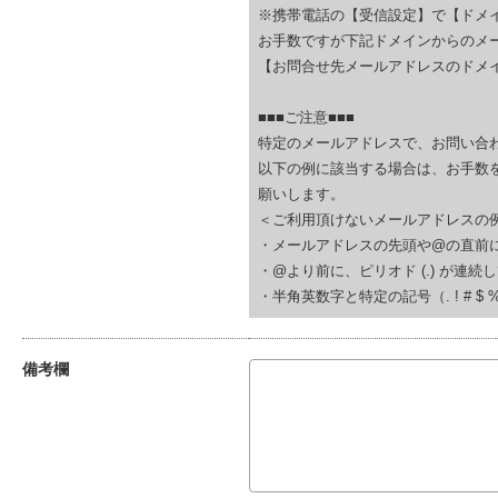
※携帯電話の【受信設定】で【ドメ
お手数ですが下記ドメインからのメ
【お問合せ先メールアドレスのドメイ
■■■ご注意■■■
特定のメールアドレスで、お問い合
以下の例に該当する場合は、お手数
願いします。
＜ご利用頂けないメールアドレスの
・メールアドレスの先頭や@の直前にピリオド (.
・@より前に、ピリオド (.) が連続している(例
・半角英数字と特定の記号（. ! # $ % & ‘
備考欄