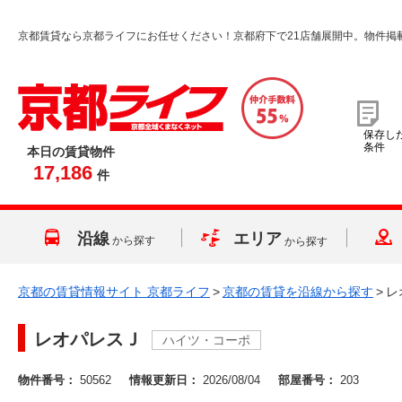
京都賃貸なら京都ライフにお任せください！京都府下で21店舗展開中。物件掲
保存し
条件
本日の賃貸物件
17,186
件
沿線
エリア
から探す
から探す
京都の賃貸情報サイト 京都ライフ
>
京都の賃貸を沿線から探す
>
レ
レオパレスＪ
ハイツ・コーポ
物件番号：
50562
情報更新日：
2026/08/04
部屋番号：
203