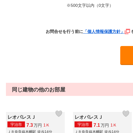
※500文字以内（
0
文字）
お問合せを行う前に
「個人情報保護方針」
同じ建物の他のお部屋
レオパレスＪ
レオパレスＪ
宇治市
宇治市
7.3
7.1
1Ｋ
1Ｋ
万
円
万
円
ＪＲ奈良線木幡駅
徒歩14分
ＪＲ奈良線木幡駅
徒歩14分