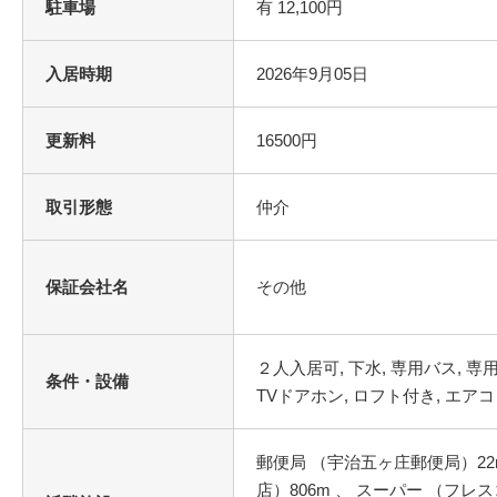
駐車場
有 12,100円
入居時期
2026年9月05日
更新料
16500円
取引形態
仲介
保証会社名
その他
２人入居可, 下水, 専用バス, 専
条件・設備
TVドアホン, ロフト付き, エアコ
郵便局 （宇治五ヶ庄郵便局）22
店）806m 、 スーパー （フレ