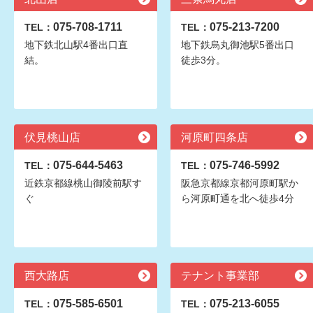
075-708-1711
075-213-7200
TEL：
TEL：
地下鉄北山駅4番出口直
地下鉄烏丸御池駅5番出口
結。
徒歩3分。
伏見桃山店
河原町四条店
075-644-5463
075-746-5992
TEL：
TEL：
近鉄京都線桃山御陵前駅す
阪急京都線京都河原町駅か
ぐ
ら河原町通を北へ徒歩4分
西大路店
テナント事業部
075-585-6501
075-213-6055
TEL：
TEL：