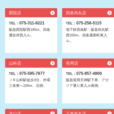
西院店
四条烏丸店
075-311-8221
075-256-5115
TEL：
TEL：
阪急西院駅西180m。四条
地下鉄四条駅・阪急烏丸駅
通佐井西入ル。
西200m。四条通新町東入
ル。
山科店
長岡店
075-595-7677
075-957-4800
TEL：
TEL：
ＪＲ山科駅徒歩3分。外環
阪急長岡天神駅下車、アゼ
三条東へ100m、北側。
リア通り東入ル南側。
北山店
三条烏丸店