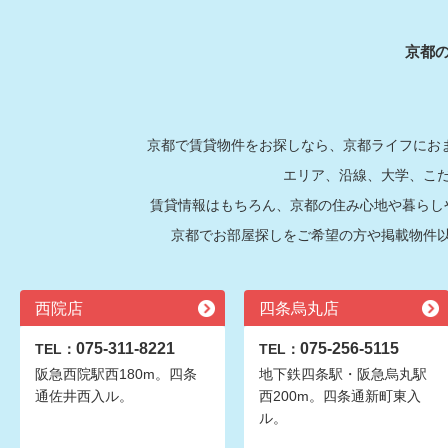
京都
京都で賃貸物件をお探しなら、京都ライフにおま
エリア、沿線、大学、こ
賃貸情報はもちろん、京都の住み心地や暮らし
京都でお部屋探しをご希望の方や掲載物件
西院店
四条烏丸店
075-311-8221
075-256-5115
TEL：
TEL：
阪急西院駅西180m。四条
地下鉄四条駅・阪急烏丸駅
通佐井西入ル。
西200m。四条通新町東入
ル。