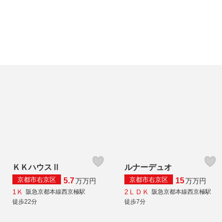
ＫＫハウスⅡ
ルナーデュオ
京都市右京区
京都市右京区
5.7
15
万
万円
万
万円
1Ｋ
2ＬＤＫ
阪急京都本線西京極駅
阪急京都本線西京極駅
徒歩22分
徒歩7分