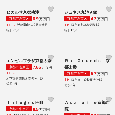
ヒカルサ京都梅津
ジュネス丸池Ａ館
京都市右京区
京都市右京区
8.9
4.2
万
万円
万
万円
1ＤＫ
1Ｋ
阪急嵐山線松尾大社駅
阪急京都本線西院駅
徒歩22分
徒歩12分
エンゼルプラザ京都太秦
Ｒａ Ｇｒａｎｄｅ 京
都太秦
京都市右京区
7.65
万
万円
1ＤＫ
京都市右京区
5.7
万
万円
地下鉄東西線太秦天神川駅
1Ｋ
阪急嵐山線松尾大社駅
徒歩6分
徒歩8分
Ｉｎｌｅｇｎｏ円町
Ａｓｃｌａｉｒｅ京都西
院
京都市中京区
6.5
万
万円