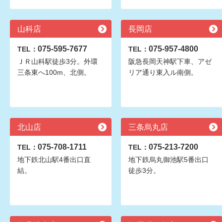
山科店
長岡店
075-595-7677
075-957-4800
TEL：
TEL：
ＪＲ山科駅徒歩3分。外環
阪急長岡天神駅下車、アゼ
三条東へ100m、北側。
リア通り東入ル南側。
北山店
三条烏丸店
075-708-1711
075-213-7200
TEL：
TEL：
地下鉄北山駅4番出口直
地下鉄烏丸御池駅5番出口
結。
徒歩3分。