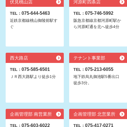
伏見桃山店
河原町四条店
075-644-5463
075-746-5992
TEL：
TEL：
近鉄京都線桃山御陵前駅す
阪急京都線京都河原町駅か
ぐ
ら河原町通を北へ徒歩4分
西大路店
テナント事業部
075-585-6501
075-213-6055
TEL：
TEL：
ＪＲ西大路駅より徒歩1分
地下鉄烏丸御池駅5番出口
徒歩3分。
企画管理部 南営業所
企画管理部 北営業所
075-603-6022
075-417-0271
TEL：
TEL：