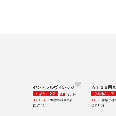
セントラルヴィレッジ
ｎｉｃｏ西
京都市右京区
京都市右京区
8.8
万
万円
3ＬＤＫ
1ＤＫ
JR山陰本線太秦駅
阪急京都
徒歩10分
徒歩11分