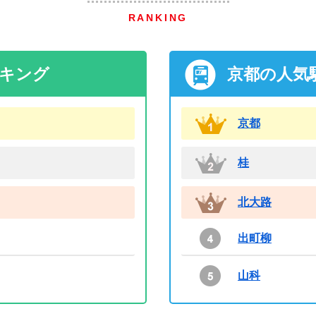
RANKING
ンキング
京都の人気
京都
桂
北大路
出町柳
山科