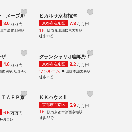
ン メープル
ヒカルサ京都梅津
京都市右京区
8.6
7.8
万
万円
万
万円
1Ｋ
山本線鹿王院駅
阪急嵐山線松尾大社駅
徒歩22分
ラザ
グランシャリオ嵯峨野１
京都市右京区
4.6
3.2
万
万円
万
万円
ワンルーム
線西院駅
徒歩4分
JR山陰本線太秦駅
徒歩15分
 ＴＡＰＰ京
ＫＫハウスⅡ
京都市右京区
5.9
万
万円
1Ｋ
阪急京都本線西京極駅
6.5
万
万円
徒歩22分
線丹波口駅