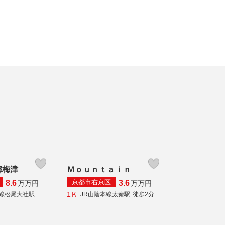
都梅津
Ｍｏｕｎｔａｉｎ
京都市右京区
8.6
3.6
万
万円
万
万円
1Ｋ
線松尾大社駅
JR山陰本線太秦駅
徒歩2分