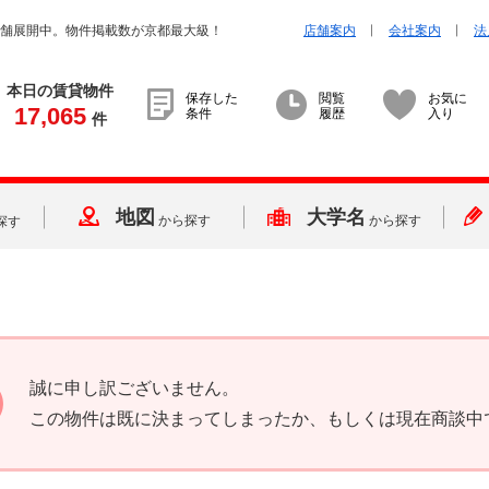
店舗展開中。物件掲載数が京都最大級！
店舗案内
会社案内
法
本日の賃貸物件
保存した
閲覧
お気に
17,065
条件
履歴
入り
件
地図
大学名
から探す
から探す
探す
誠に申し訳ございません。
この物件は既に決まってしまったか、もしくは現在商談中