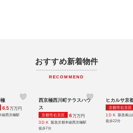
おすすめ新着物件
RECOMMEND
京極
西京極西川町テラスハウ
ヒカルサ京
ス
京都市右京区
6.5
万
万円
1ＤＫ
京都市右京区
本線西京極駅
阪急嵐山
6
万
万円
徒歩22分
3ＤＫ
阪急京都本線西京極駅
徒歩7分