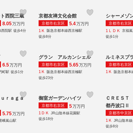
ート西院三蔵
京都友禅文化会館
シャーメゾ
京都市右京区
京都市右京区
8.05
5.4
万
万円
万
万円
1Ｋ
1ＬＤＫ
線西院駅
徒歩4分
阪急京都本線西京極駅
京福嵐
徒歩8分
徒歩1分
町
グラン アルカンシェル
ルミネスプ
京都市右京区
京都市右京区
6.5
5.65
万
万円
万
万円
1Ｋ
1Ｋ
円町駅
徒歩1分
阪急京都本線西京極駅
阪急京都本
徒歩23分
Ｋｕｒａｇａ
御室ガーデンハイツ
ＣＲＥＳＴ
都丹波口Ⅱ
京都市右京区
5
万
万円
1ＤＫ
京都市中京区
JR山陰本線花園駅
5.75
万
万円
徒歩18分
1Ｋ
嵯峨嵐山駅
JR山陰本
徒歩8分