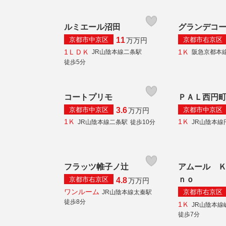
ルミエール沼田
グランデコ
京都市中京区
京都市右京区
11
万
万円
1ＬＤＫ
1Ｋ
JR山陰本線二条駅
阪急京都本
徒歩5分
コートプリモ
ＰＡＬ西円
京都市中京区
京都市中京区
3.6
万
万円
1Ｋ
1Ｋ
JR山陰本線二条駅
徒歩10分
JR山陰本線
フラッツ帷子ノ辻
アムール 
ｎｏ
京都市右京区
4.8
万
万円
ワンルーム
京都市右京区
JR山陰本線太秦駅
徒歩8分
1Ｋ
JR山陰本線
徒歩7分