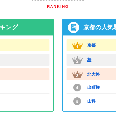
RANKING
ンキング
京都の人気
京都
桂
北大路
出町柳
山科