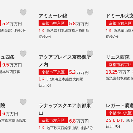
アミカーレ錦
ドミール大
京都市中京区
京都市右京区
5.2
5.8
万
万円
万
万円
1Ｋ
1Ｋ
線西院駅
徒歩5分
阪急京都本線京都河原町駅
阪急嵐山線
徒歩5分
徒歩7分
ニュ四条
アクアプレイス京都御所
リエス西院
ノ内
京都市右京区
9.5
万
万円
13.25
京都市下京区
万
万円
都本線西院駅
5.3
万
万円
阪急京都本線西
1Ｋ
JR東海道本線西大路駅
徒歩5分
西院
ラナップスクエア京都東
レガート鹿
山
京都市中京区
6
万
万円
2ＳＬＤＫ
京都市左京区
急京都本線西院駅
地
6.8
万
万円
徒歩10分
1Ｋ
地下鉄東西線東山駅
徒歩3分