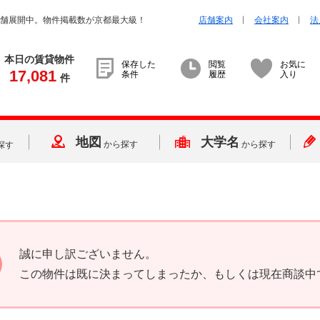
店舗展開中。物件掲載数が京都最大級！
店舗案内
会社案内
法
本日の賃貸物件
保存した
閲覧
お気に
17,081
条件
履歴
入り
件
地図
大学名
から探す
から探す
探す
誠に申し訳ございません。
この物件は既に決まってしまったか、もしくは現在商談中