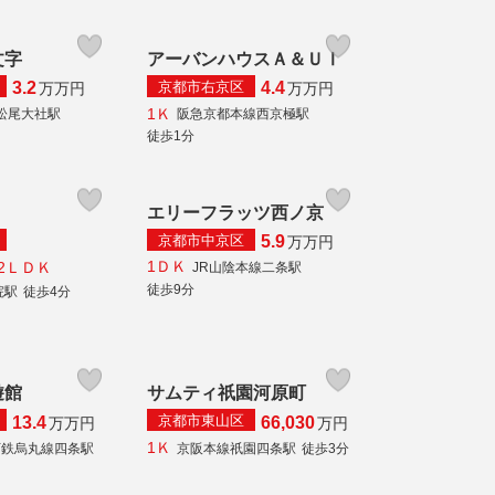
文字
アーバンハウスＡ＆ＵⅠ
京都市右京区
3.2
4.4
万
万円
万
万円
1Ｋ
松尾大社駅
阪急京都本線西京極駅
徒歩1分
エリーフラッツ西ノ京
京都市中京区
5.9
万
万円
1ＤＫ
2ＬＤＫ
JR山陰本線二条駅
徒歩9分
院駅
徒歩4分
遊館
サムティ祇園河原町
京都市東山区
13.4
66,030
万
万円
万円
1Ｋ
下鉄烏丸線四条駅
京阪本線祇園四条駅
徒歩3分