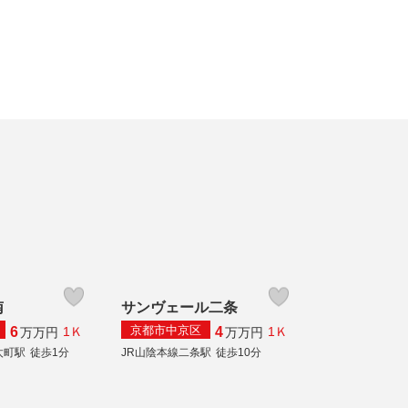
南
サンヴェール二条
京都市中京区
6
4
1Ｋ
1Ｋ
万
万円
万
万円
太町駅
徒歩1分
JR山陰本線二条駅
徒歩10分