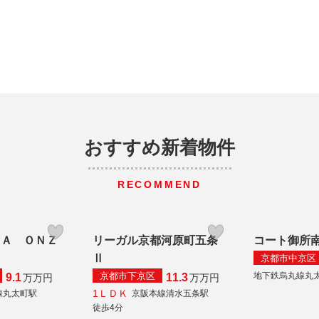
おすすめ新着物件
RECOMMEND
ＴＡ ＯＮＺ
リーガル京都河原町五条
コート御所
Ｇ
Ⅱ
京都市中京区
京都市下京区
地下鉄烏丸線丸
9.1
11.3
万
万円
万
万円
1ＬＤＫ
線丸太町駅
京阪本線清水五条駅
徒歩4分