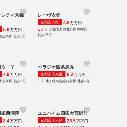
クシティ京都
レーヴ衣笠
京都市北区
4.8
万
万円
1ＤＫ
京福北野線北野白梅町駅
5.6
万
万円
徒歩25分
線五条駅
徒歩3分
館Ｓ・Ｙ
ベラジオ四条烏丸
京都市下京区
4.9
8.2
万
万円
万
万円
1Ｋ
水五条駅
徒歩5分
地下鉄烏丸線四条駅
徒歩2分
四条西洞院
ユニハイム四条大宮駅前
京都市下京区
8.4
28.5
万
万円
万
万円