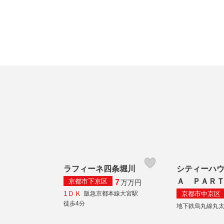
ラフィーネ四条堀川
シティーハ
Ａ ＰＡＲ
京都市下京区
7
万
万円
1ＤＫ
京都市中京区
阪急京都本線大宮駅
徒歩4分
地下鉄烏丸線丸