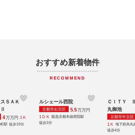
おすすめ新着物件
RECOMMEND
ウスＳＡＫ
ルシェール西院
ＣＩＴＹ 
ＴⅡ
丸御池
京都市右京区
5.5
万
万円
1ＤＫ
京都市中京区
阪急京都本線西院駅
4
1Ｋ
万
万円
徒歩3分
1Ｋ
太町駅
徒歩10分
地下鉄烏丸
徒歩4分