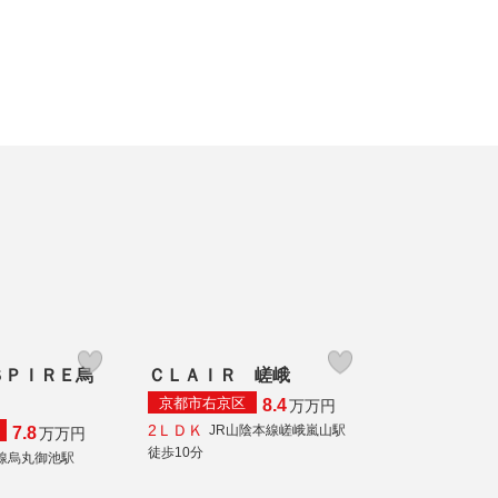
ＳＰＩＲＥ烏
ＣＬＡＩＲ 嵯峨
京都市右京区
8.4
万
万円
2ＬＤＫ
JR山陰本線嵯峨嵐山駅
7.8
万
万円
徒歩10分
線烏丸御池駅