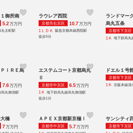
－１御所南
ラウレア西院
ランドマー
烏丸五条
京都市右京区
5.2
10.7
万
万円
万
万円
1ＬＤＫ
京都市下京区
線丸太町駅
阪急京都本線西院駅
徒歩5分
1Ｋ
地下鉄烏丸
ＳＰＩＲＥ烏
エステムコート京都烏丸
ドエル１号
Ⅱ
京都市下京区
1Ｋ
京都市中京区
京阪本線清
7.6
6.5
万
万円
万
万円
1Ｋ
線烏丸御池駅
地下鉄烏丸線烏丸御池駅
徒歩1分
条大橋
ＡＰＥＸ京都新京極Ⅰ
サンシティ
京都市中京区
京都市下京区
7
5.7
万
万円
万
万円