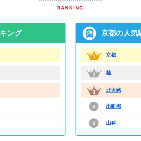
RANKING
ンキング
京都の人気
京都
桂
北大路
出町柳
山科