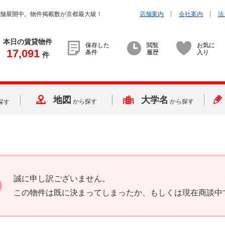
店舗展開中。物件掲載数が京都最大級！
店舗案内
会社案内
法
本日の賃貸物件
保存した
閲覧
お気に
17,091
条件
履歴
入り
件
地図
大学名
から探す
から探す
探す
誠に申し訳ございません。
この物件は既に決まってしまったか、もしくは現在商談中