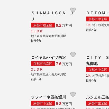
ＳＨＡＭＡＩＳＯＮ Ｊ
ＤＥＴＯＭ
Ｊ
京都市中京区
1Ｋ
京都市右京区
地下鉄烏丸
9.2
万
万円
徒歩5分
1ＬＤＫ
地下鉄東西線太秦天神川駅
徒歩7分
ロイヤルハイツ西沢
ＣＩＴＹ 
丸御池
京都市右京区
7.6
万
万円
2ＬＤＫ
京都市中京区
地下鉄東西線太秦天神川駅
1Ｋ
地下鉄烏丸
徒歩8分
徒歩4分
ラフィーネ四条堀川
ルシェル三
京都市下京区
京都市左京区
5.8
万
万円