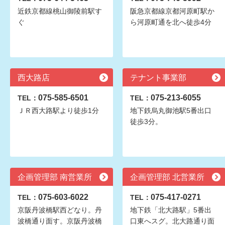
近鉄京都線桃山御陵前駅す
阪急京都線京都河原町駅か
ぐ
ら河原町通を北へ徒歩4分
西大路店
テナント事業部
075-585-6501
075-213-6055
TEL：
TEL：
ＪＲ西大路駅より徒歩1分
地下鉄烏丸御池駅5番出口
徒歩3分。
企画管理部 南営業所
企画管理部 北営業所
075-603-6022
075-417-0271
TEL：
TEL：
京阪丹波橋駅西どなり。丹
地下鉄「北大路駅」5番出
波橋通り面す。京阪丹波橋
口東へスグ。北大路通り面