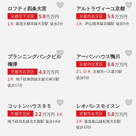
ロフティ四条大宮
アルトラヴィーユ京都
京都市下京区
京都市右京区
5.9
5.5
万
万円
万
万円
1Ｋ
1Ｋ
阪急京都本線大宮駅
徒歩2分
JR山陰本線花園駅
徒歩5分
プランニングバンクビル
アーバンハウス鴨川
梅津
京都市伏見区
6.6
万
万円
2ＬＤＫ
京都市右京区
京都市バス菱川駅
4.3
万
万円
徒歩5分
1Ｋ
地下鉄東西線太秦天神川駅
徒歩17分
コットンハウス９５
レオパレスモイスン
京都市北区
京都市右京区
2.2
5.8
1Ｋ
万
万円
万
万円
1Ｋ
地下鉄烏丸線北大路駅
徒歩14分
阪急嵐山線松尾大社駅
徒歩10分