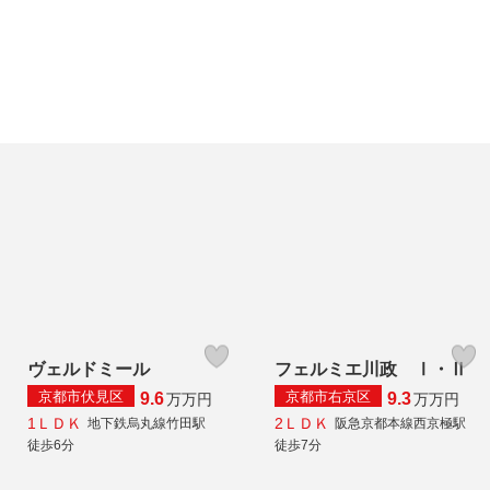
ヴェルドミール
フェルミエ川政 Ⅰ・Ⅱ
京都市伏見区
京都市右京区
9.6
9.3
万
万円
万
万円
1ＬＤＫ
2ＬＤＫ
地下鉄烏丸線竹田駅
阪急京都本線西京極駅
徒歩6分
徒歩7分