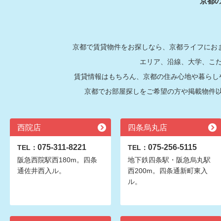
京都
京都で賃貸物件をお探しなら、京都ライフにおま
エリア、沿線、大学、こ
賃貸情報はもちろん、京都の住み心地や暮らし
京都でお部屋探しをご希望の方や掲載物件
西院店
四条烏丸店
075-311-8221
075-256-5115
TEL：
TEL：
阪急西院駅西180m。四条
地下鉄四条駅・阪急烏丸駅
通佐井西入ル。
西200m。四条通新町東入
ル。