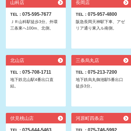
山科店
長岡店
075-595-7677
075-957-4800
TEL：
TEL：
ＪＲ山科駅徒歩3分。外環
阪急長岡天神駅下車、アゼ
三条東へ100m、北側。
リア通り東入ル南側。
北山店
三条烏丸店
075-708-1711
075-213-7200
TEL：
TEL：
地下鉄北山駅4番出口直
地下鉄烏丸御池駅5番出口
結。
徒歩3分。
伏見桃山店
河原町四条店
075-644-5463
075-746-5992
TEL：
TEL：