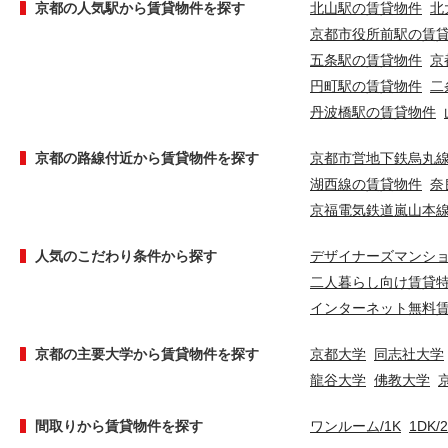
京都の人気駅から賃貸物件を探す
北山駅の賃貸物件
北
京都市役所前駅の賃
五条駅の賃貸物件
京
円町駅の賃貸物件
二
丹波橋駅の賃貸物件
京都の路線付近から賃貸物件を探す
京都市営地下鉄烏丸
湖西線の賃貸物件
奈
京福電気鉄道嵐山本
人気のこだわり条件から探す
デザイナーズマンシ
二人暮らし向け賃貸
インターネット無料
京都の主要大学から賃貸物件を探す
京都大学
同志社大学
龍谷大学
佛教大学
間取りから賃貸物件を探す
ワンルーム/1K
1DK/