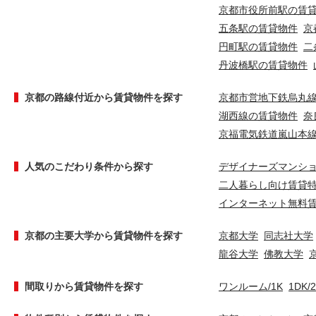
京都市役所前駅の賃
五条駅の賃貸物件
京
円町駅の賃貸物件
二
丹波橋駅の賃貸物件
京都の路線付近から賃貸物件を探す
京都市営地下鉄烏丸
湖西線の賃貸物件
奈
京福電気鉄道嵐山本
人気のこだわり条件から探す
デザイナーズマンシ
二人暮らし向け賃貸
インターネット無料
京都の主要大学から賃貸物件を探す
京都大学
同志社大学
龍谷大学
佛教大学
間取りから賃貸物件を探す
ワンルーム/1K
1DK/