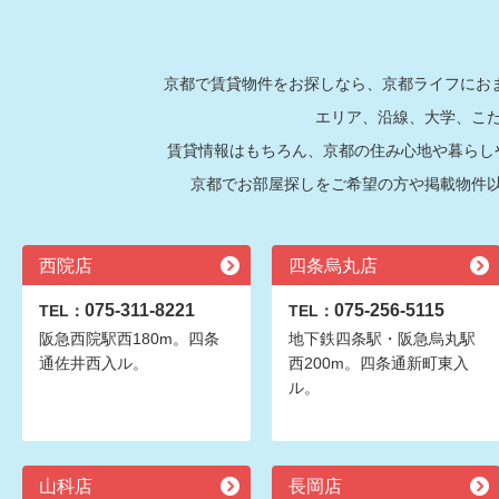
京都で賃貸物件をお探しなら、京都ライフにおま
エリア、沿線、大学、こ
賃貸情報はもちろん、京都の住み心地や暮らし
京都でお部屋探しをご希望の方や掲載物件
西院店
四条烏丸店
075-311-8221
075-256-5115
TEL：
TEL：
阪急西院駅西180m。四条
地下鉄四条駅・阪急烏丸駅
通佐井西入ル。
西200m。四条通新町東入
ル。
山科店
長岡店