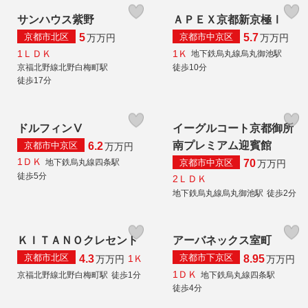
サンハウス紫野
ＡＰＥＸ京都新京極Ⅰ
京都市北区
京都市中京区
5
5.7
万
万円
万
万円
1ＬＤＫ
1Ｋ
地下鉄烏丸線烏丸御池駅
京福北野線北野白梅町駅
徒歩10分
徒歩17分
ドルフィンⅤ
イーグルコート京都御所
南プレミアム迎賓館
京都市中京区
6.2
万
万円
1ＤＫ
京都市中京区
地下鉄烏丸線四条駅
70
万
万円
徒歩5分
2ＬＤＫ
地下鉄烏丸線烏丸御池駅
徒歩2分
ＫＩＴＡＮＯクレセント
アーバネックス室町
京都市北区
京都市下京区
4.3
8.95
1Ｋ
万
万円
万
万円
1ＤＫ
京福北野線北野白梅町駅
徒歩1分
地下鉄烏丸線四条駅
徒歩4分