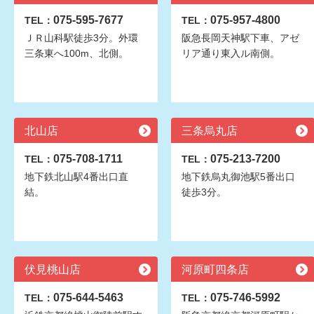
075-595-7677
075-957-4800
TEL：
TEL：
ＪＲ山科駅徒歩3分。外環
阪急長岡天神駅下車、アゼ
三条東へ100m、北側。
リア通り東入ル南側。
北山店
三条烏丸店
075-708-1711
075-213-7200
TEL：
TEL：
地下鉄北山駅4番出口直
地下鉄烏丸御池駅5番出口
結。
徒歩3分。
伏見桃山店
河原町四条店
075-644-5463
075-746-5992
TEL：
TEL：