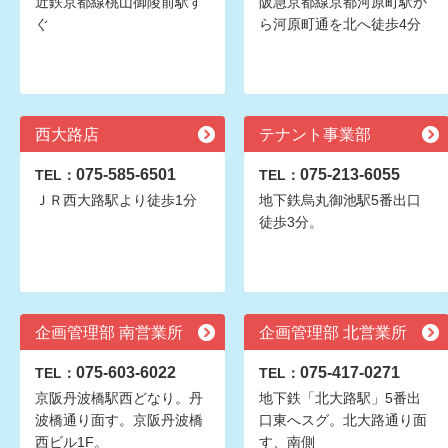
近鉄京都線桃山御陵前駅す
阪急京都線京都河原町駅か
ぐ
ら河原町通を北へ徒歩4分
西大路店
テナント事業部
075-585-6501
075-213-6055
TEL：
TEL：
ＪＲ西大路駅より徒歩1分
地下鉄烏丸御池駅5番出口
徒歩3分。
企画管理部 南営業所
企画管理部 北営業所
075-603-6022
075-417-0271
TEL：
TEL：
京阪丹波橋駅西どなり。丹
地下鉄「北大路駅」5番出
波橋通り面す。京阪丹波橋
口東へスグ。北大路通り面
西ビル1F。
す、南側