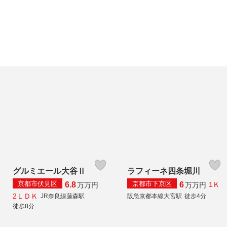
グルミエール大谷Ⅱ
ラフィーネ四条堀川
京都市伏見区
京都市下京区
6.8
6
1Ｋ
万
万円
万
万円
2ＬＤＫ
JR奈良線藤森駅
阪急京都本線大宮駅
徒歩4分
徒歩8分