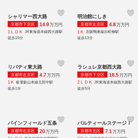
シャリマー西大路
明治館にしき
京都市下京区
京都市左京区
14.9
4.8
万
万円
万
万円
1ＬＤＫ
1Ｋ
JR東海道本線西大路駅
京阪鴨東線出町柳駅
徒歩10分
徒歩13分
リバティ東大路
ラシュレ京都西大路
京都市左京区
京都市下京区
4.7
18.5
万
万円
万
万円
1Ｋ
2ＬＤＫ
叡電叡山本線元田中駅
JR東海道本線西大路駅
徒歩1分
徒歩5分
パインフィールド五条
パルティールステージⅠ
京都市右京区
京都市北区
20
7.1
万
万円
万
万円