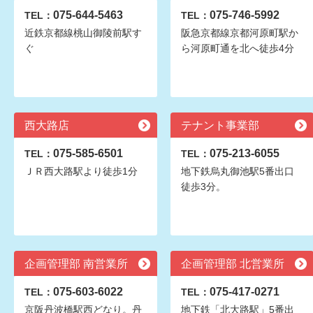
075-644-5463
075-746-5992
TEL：
TEL：
近鉄京都線桃山御陵前駅す
阪急京都線京都河原町駅か
ぐ
ら河原町通を北へ徒歩4分
西大路店
テナント事業部
075-585-6501
075-213-6055
TEL：
TEL：
ＪＲ西大路駅より徒歩1分
地下鉄烏丸御池駅5番出口
徒歩3分。
企画管理部 南営業所
企画管理部 北営業所
075-603-6022
075-417-0271
TEL：
TEL：
京阪丹波橋駅西どなり。丹
地下鉄「北大路駅」5番出