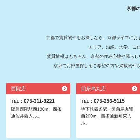
京都
京都で賃貸物件をお探しなら、京都ライフにおま
エリア、沿線、大学、こ
賃貸情報はもちろん、京都の住み心地や暮らし
京都でお部屋探しをご希望の方や掲載物件
西院店
四条烏丸店
075-311-8221
075-256-5115
TEL：
TEL：
阪急西院駅西180m。四条
地下鉄四条駅・阪急烏丸駅
通佐井西入ル。
西200m。四条通新町東入
ル。