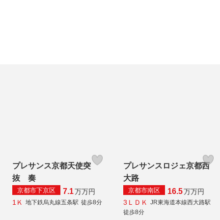
プレサンス京都天使突
プレサンスロジェ京都西
抜 奏
大路
京都市下京区
京都市南区
7.1
16.5
万
万円
万
万円
1Ｋ
3ＬＤＫ
地下鉄烏丸線五条駅
徒歩8分
JR東海道本線西大路駅
徒歩8分