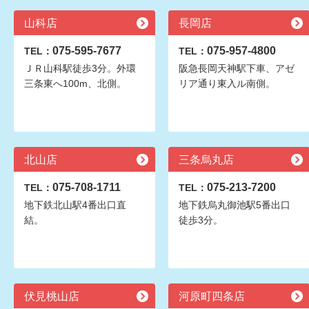
山科店
長岡店
075-595-7677
075-957-4800
TEL：
TEL：
ＪＲ山科駅徒歩3分。外環
阪急長岡天神駅下車、アゼ
三条東へ100m、北側。
リア通り東入ル南側。
北山店
三条烏丸店
075-708-1711
075-213-7200
TEL：
TEL：
地下鉄北山駅4番出口直
地下鉄烏丸御池駅5番出口
結。
徒歩3分。
伏見桃山店
河原町四条店