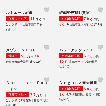
ルミエール沼田
嵯峨野芝野町貸家
京都市中京区
京都市右京区
11
7.9
万
万円
万
万円
1ＬＤＫ
5Ｋ
JR山陰本線二条駅
JR山陰本線太秦駅
徒歩11分
徒歩5分
メゾン ＮＩＣＯ
パレ アンソレイエ
城陽市
京都市伏見区
5
6.7
1Ｋ
万
万円
万
万円
3ＤＫ
近鉄京都線寺田駅
徒歩12分
京都市バス久我の杜駅
徒歩2分
Ｎｏｕｒｉｓｈ Ｃｏｓ
Ｖｅｇａｓ太秦天神川
ｉｙｏ
京都市右京区
6.8
万
万円
1Ｋ
京都市伏見区
地下鉄東西線太秦天神川駅
7.7
万
万円
徒歩3分
1ＬＤＫ
JR東海道本線長岡京駅
徒歩30分