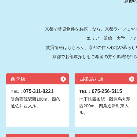
京都
京都で賃貸物件をお探しなら、京都ライフにおま
エリア、沿線、大学、こ
賃貸情報はもちろん、京都の住み心地や暮らし
京都でお部屋探しをご希望の方や掲載物件
西院店
四条烏丸店
075-311-8221
075-256-5115
TEL：
TEL：
阪急西院駅西180m。四条
地下鉄四条駅・阪急烏丸駅
通佐井西入ル。
西200m。四条通新町東入
ル。