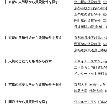
京都の人気駅から賃貸物件を探す
北山駅の賃貸物件
北
京都市役所前駅の賃
五条駅の賃貸物件
京
円町駅の賃貸物件
二
丹波橋駅の賃貸物件
京都の路線付近から賃貸物件を探す
京都市営地下鉄烏丸
湖西線の賃貸物件
奈
京福電気鉄道嵐山本
人気のこだわり条件から探す
デザイナーズマンシ
二人暮らし向け賃貸
インターネット無料
京都の主要大学から賃貸物件を探す
京都大学
同志社大学
龍谷大学
佛教大学
間取りから賃貸物件を探す
ワンルーム/1K
1DK/