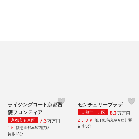
ライジングコート京都西
センチュリープラザ
院フロンティア
京都市上京区
8.3
万
万円
2ＬＤＫ
京都市右京区
地下鉄烏丸線今出川駅
7.3
万
万円
徒歩5分
1Ｋ
阪急京都本線西院駅
徒歩13分