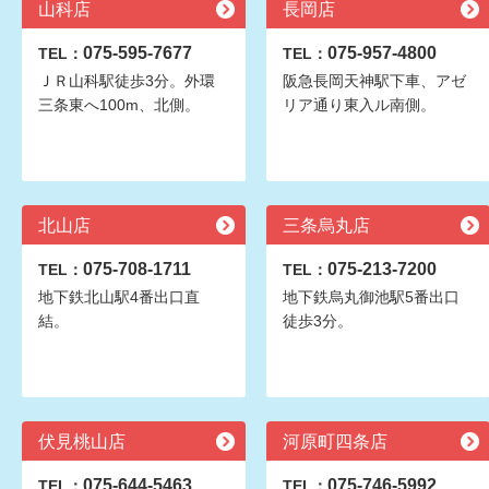
山科店
長岡店
075-595-7677
075-957-4800
TEL：
TEL：
ＪＲ山科駅徒歩3分。外環
阪急長岡天神駅下車、アゼ
三条東へ100m、北側。
リア通り東入ル南側。
北山店
三条烏丸店
075-708-1711
075-213-7200
TEL：
TEL：
地下鉄北山駅4番出口直
地下鉄烏丸御池駅5番出口
結。
徒歩3分。
伏見桃山店
河原町四条店
075-644-5463
075-746-5992
TEL：
TEL：