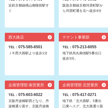
近鉄京都線桃山御陵前駅す
阪急京都線京都河原町駅か
ぐ
ら河原町通を北へ徒歩4分
西大路店
テナント事業部
075-585-6501
075-213-6055
TEL：
TEL：
ＪＲ西大路駅より徒歩1分
地下鉄烏丸御池駅5番出口
徒歩3分。
企画管理部 南営業所
企画管理部 北営業所
075-603-6022
075-417-0271
TEL：
TEL：
京阪丹波橋駅西どなり。丹
地下鉄「北大路駅」5番出
波橋通り面す。京阪丹波橋
口東へスグ。北大路通り面