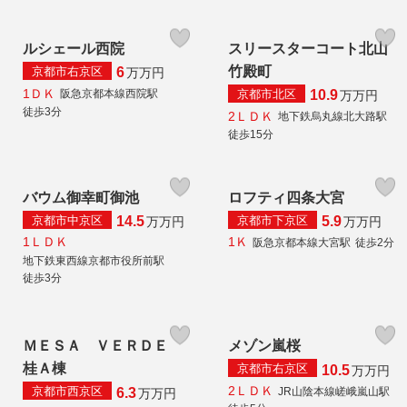
ルシェール西院
スリースターコート北山
竹殿町
京都市右京区
6
万
万円
1ＤＫ
京都市北区
阪急京都本線西院駅
10.9
万
万円
徒歩3分
2ＬＤＫ
地下鉄烏丸線北大路駅
徒歩15分
バウム御幸町御池
ロフティ四条大宮
京都市中京区
京都市下京区
14.5
5.9
万
万円
万
万円
1ＬＤＫ
1Ｋ
阪急京都本線大宮駅
徒歩2分
地下鉄東西線京都市役所前駅
徒歩3分
ＭＥＳＡ ＶＥＲＤＥ
メゾン嵐桜
桂Ａ棟
京都市右京区
10.5
万
万円
2ＬＤＫ
京都市西京区
JR山陰本線嵯峨嵐山駅
6.3
万
万円