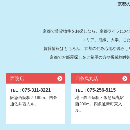
京都
京都で賃貸物件をお探しなら、京都ライフにおま
エリア、沿線、大学、こ
賃貸情報はもちろん、京都の住み心地や暮らし
京都でお部屋探しをご希望の方や掲載物件
西院店
四条烏丸店
075-311-8221
075-256-5115
TEL：
TEL：
阪急西院駅西180m。四条
地下鉄四条駅・阪急烏丸駅
通佐井西入ル。
西200m。四条通新町東入
ル。