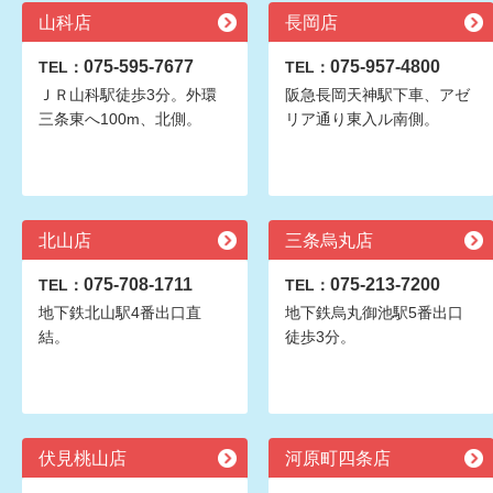
山科店
長岡店
075-595-7677
075-957-4800
TEL：
TEL：
ＪＲ山科駅徒歩3分。外環
阪急長岡天神駅下車、アゼ
三条東へ100m、北側。
リア通り東入ル南側。
北山店
三条烏丸店
075-708-1711
075-213-7200
TEL：
TEL：
地下鉄北山駅4番出口直
地下鉄烏丸御池駅5番出口
結。
徒歩3分。
伏見桃山店
河原町四条店