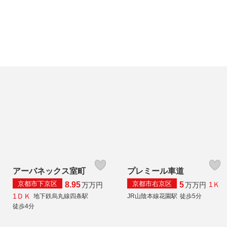
アーバネックス室町
プレミール車道
京都市下京区
京都市右京区
8.95
5
1Ｋ
万
万円
万
万円
1ＤＫ
地下鉄烏丸線四条駅
JR山陰本線花園駅
徒歩5分
徒歩4分