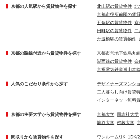
京都の人気駅から賃貸物件を探す
北山駅の賃貸物件
北
京都市役所前駅の賃
五条駅の賃貸物件
京
円町駅の賃貸物件
二
丹波橋駅の賃貸物件
京都の路線付近から賃貸物件を探す
京都市営地下鉄烏丸
湖西線の賃貸物件
奈
京福電気鉄道嵐山本
人気のこだわり条件から探す
デザイナーズマンシ
二人暮らし向け賃貸
インターネット無料
京都の主要大学から賃貸物件を探す
京都大学
同志社大学
龍谷大学
佛教大学
間取りから賃貸物件を探す
ワンルーム/1K
1DK/