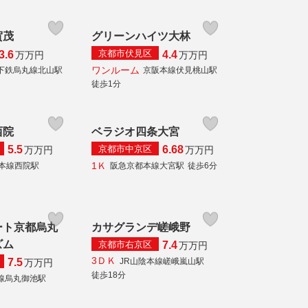
賀茂
グリーンハイツ大林
京都市伏見区
3.6
4.4
万
万円
万
万円
ワンルーム
下鉄烏丸線北山駅
京阪本線伏見桃山駅
徒歩1分
西院
ベラジオ四条大宮
京都市中京区
5.5
6.68
万
万円
万
万円
1Ｋ
本線西院駅
阪急京都本線大宮駅
徒歩6分
ート京都烏丸
カサグランデ嵯峨野
ズム
京都市右京区
7.4
万
万円
3ＤＫ
JR山陰本線嵯峨嵐山駅
7.5
万
万円
徒歩18分
線烏丸御池駅