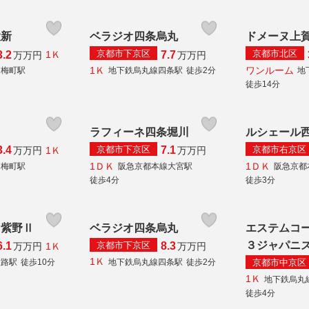
大新
ベラジオ四条烏丸
ドメーヌ上
京都市下京区
京都市北区
3.2
7.7
1Ｋ
万
万円
万
万円
1Ｋ
ワンルーム
白梅町駅
地下鉄烏丸線四条駅
徒歩2分
地
徒歩14分
ラフィーネ四条堀川
ルシェール
京都市下京区
京都市右京区
3.4
7.1
1Ｋ
万
万円
万
万円
1ＤＫ
1ＤＫ
白梅町駅
阪急京都本線大宮駅
阪急京都
徒歩4分
徒歩3分
ト紫野Ⅱ
ベラジオ四条烏丸
エステムコ
３ジャパニ
京都市下京区
6.1
8.3
1Ｋ
万
万円
万
万円
1Ｋ
京都市中京区
大路駅
徒歩10分
地下鉄烏丸線四条駅
徒歩2分
1Ｋ
地下鉄烏丸
徒歩4分