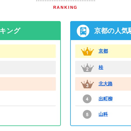
RANKING
ンキング
京都の人気
京都
桂
北大路
出町柳
山科