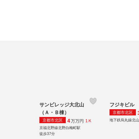
サンビレッジ大北山
フジキビル
（Ａ・Ｂ棟）
京都市北区
京都市北区
地下鉄烏丸線北
4
1Ｋ
万
万円
京福北野線北野白梅町駅
徒歩37分