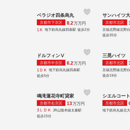
ベラジオ四条烏丸
サンハイツ
京都市下京区
京都市北区
8.2
万
万円
1Ｋ
地下鉄烏丸線四条駅
徒歩2分
京福北野線北野
徒歩35分
ドルフィンⅤ
三晃ハイツ
京都市中京区
京都市北区
6.2
万
万円
1ＤＫ
地下鉄烏丸線四条駅
京福北野線北野
徒歩19分
徒歩5分
鳴滝蓮花寺町貸家
シエルコー
京都市右京区
京都市北区
13
万
万円
3ＬＤＫ
JR山陰本線太秦駅
地下鉄烏丸線北
徒歩15分