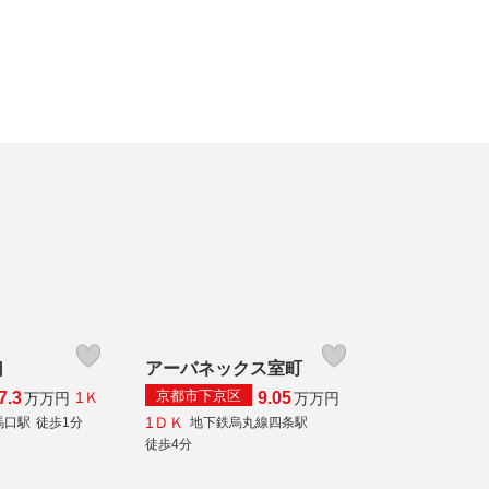
口
アーバネックス室町
京都市下京区
7.3
9.05
1Ｋ
万
万円
万
万円
1ＤＫ
馬口駅
徒歩1分
地下鉄烏丸線四条駅
徒歩4分