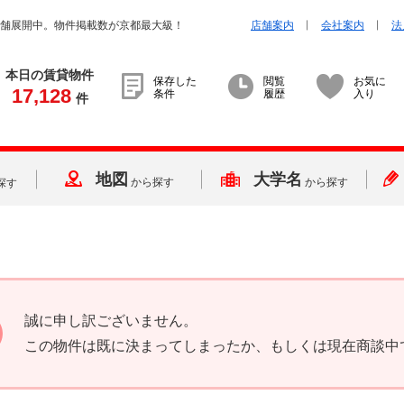
店舗展開中。物件掲載数が京都最大級！
店舗案内
会社案内
法
本日の賃貸物件
保存した
閲覧
お気に
17,128
条件
履歴
入り
件
地図
大学名
から探す
から探す
探す
誠に申し訳ございません。
この物件は既に決まってしまったか、もしくは現在商談中