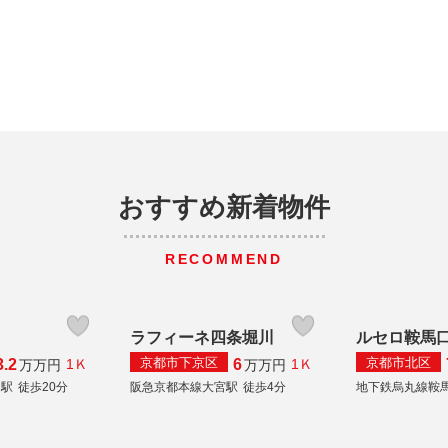
おすすめ新着物件
RECOMMEND
ラフィーネ四条堀川
ルセロ鞍馬
京都市下京区
京都市北区
3.2
6
1Ｋ
1Ｋ
万
万円
万
万円
山駅
徒歩20分
阪急京都本線大宮駅
徒歩4分
地下鉄烏丸線鞍