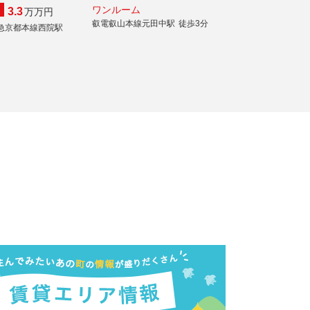
ワンルーム
3.3
万
万円
叡電叡山本線元田中駅
徒歩3分
急京都本線西院駅