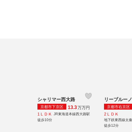
シャリマー西大路
リーブルー
京都市下京区
京都市右京区
13.3
万
万円
1ＬＤＫ
2ＬＤＫ
JR東海道本線西大路駅
徒歩10分
地下鉄東西線太
徒歩12分