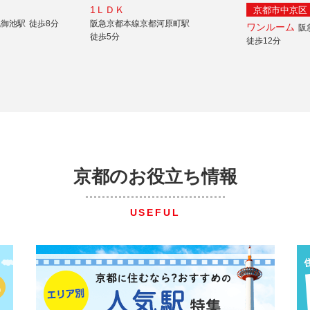
1ＬＤＫ
京都市中京区
丸御池駅
徒歩8分
阪急京都本線京都河原町駅
ワンルーム
阪
徒歩5分
徒歩12分
京都のお役立ち情報
USEFUL