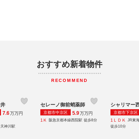
おすすめ新着物件
RECOMMEND
ノ井
セレーノ御前蛸薬師
シャリマー
京都市中京区
京都市下京区
7.6
5.9
万
万円
万
万円
1Ｋ
1ＬＤＫ
阪急京都本線西院駅
徒歩8分
JR東
秦天神川駅
徒歩10分