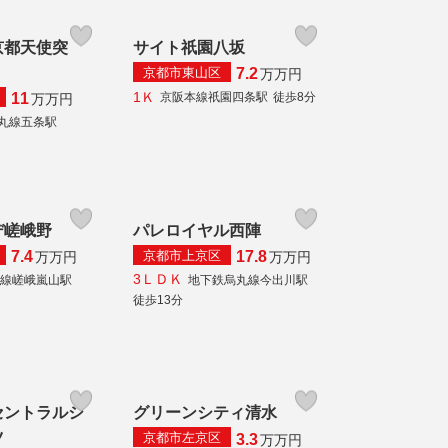
京都天使突
サイト祇園八坂
京都市東山区
7.2
万
万円
1Ｋ
京阪本線祇園四条駅
徒歩8分
11
万
万円
丸線五条駅
デ嵯峨野
パレロイヤル西陣
京都市上京区
7.4
17.8
万
万円
万
万円
3ＬＤＫ
本線嵯峨嵐山駅
地下鉄烏丸線今出川駅
徒歩13分
セントラルシ
グリーンシティ清水
ツ
京都市左京区
3.3
万
万円