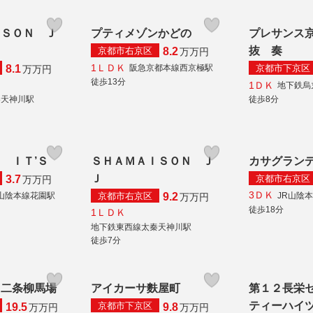
ＩＳＯＮ Ｊ
プティメゾンかどの
プレサンス
抜 奏
京都市右京区
8.2
万
万円
1ＬＤＫ
京都市下京区
阪急京都本線西京極駅
8.1
万
万円
徒歩13分
1ＤＫ
地下鉄烏
秦天神川駅
徒歩8分
 ＩＴ’Ｓ
ＳＨＡＭＡＩＳＯＮ Ｊ
カサグラン
Ｊ
京都市右京区
3.7
万
万円
3ＤＫ
京都市右京区
R山陰本線花園駅
JR山陰
9.2
万
万円
徒歩18分
1ＬＤＫ
地下鉄東西線太秦天神川駅
徒歩7分
 二条柳馬場
アイカーサ麩屋町
第１２長栄
ティーハイ
京都市下京区
19.5
9.8
万
万円
万
万円