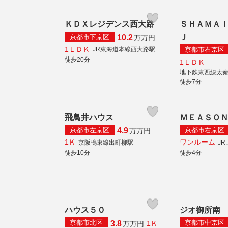
ＫＤＸレジデンス西大路
ＳＨＡＭＡ
Ｊ
京都市下京区
10.2
万
万円
1ＬＤＫ
京都市右京区
JR東海道本線西大路駅
徒歩20分
1ＬＤＫ
地下鉄東西線太
徒歩7分
飛鳥井ハウス
ＭＥＡＳＯＮ
京都市左京区
京都市右京区
4.9
万
万円
1Ｋ
ワンルーム
京阪鴨東線出町柳駅
J
徒歩10分
徒歩4分
ハウス５０
ジオ御所南
京都市北区
京都市中京区
3.8
1Ｋ
万
万円