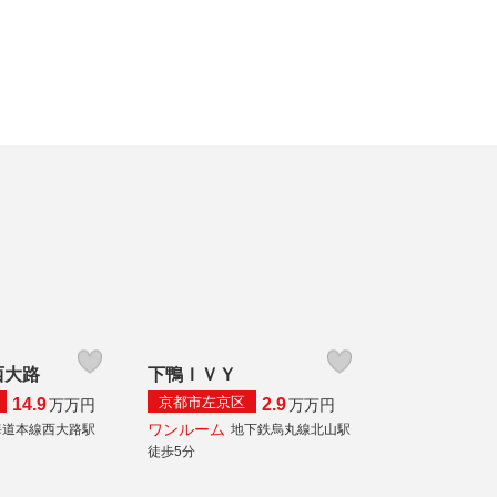
西大路
下鴨ＩＶＹ
京都市左京区
14.9
2.9
万
万円
万
万円
ワンルーム
海道本線西大路駅
地下鉄烏丸線北山駅
徒歩5分