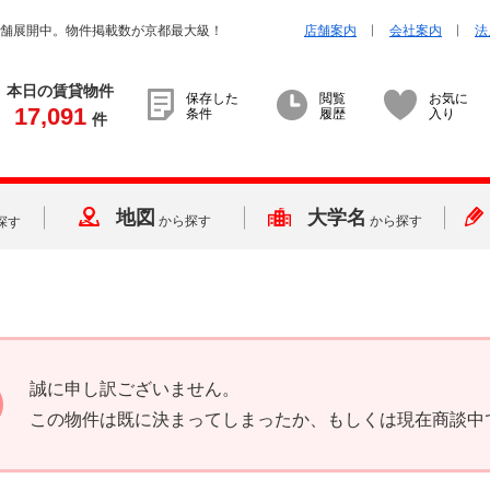
店舗展開中。物件掲載数が京都最大級！
店舗案内
会社案内
法
本日の賃貸物件
保存した
閲覧
お気に
17,091
条件
履歴
入り
件
地図
大学名
から探す
から探す
探す
誠に申し訳ございません。
この物件は既に決まってしまったか、もしくは現在商談中