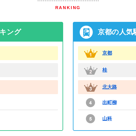
RANKING
ンキング
京都の人気
京都
桂
北大路
出町柳
山科