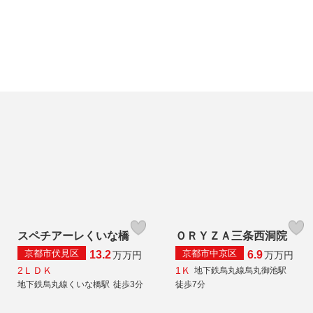
スペチアーレくいな橋
ＯＲＹＺＡ三条西洞院
京都市伏見区
京都市中京区
13.2
6.9
万
万円
万
万円
2ＬＤＫ
1Ｋ
地下鉄烏丸線烏丸御池駅
地下鉄烏丸線くいな橋駅
徒歩3分
徒歩7分