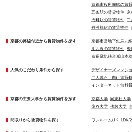
京都市役所前駅の賃
五条駅の賃貸物件
京
円町駅の賃貸物件
二
丹波橋駅の賃貸物件
京都の路線付近から賃貸物件を探す
京都市営地下鉄烏丸
湖西線の賃貸物件
奈
京福電気鉄道嵐山本
人気のこだわり条件から探す
デザイナーズマンシ
二人暮らし向け賃貸
インターネット無料
京都の主要大学から賃貸物件を探す
京都大学
同志社大学
龍谷大学
佛教大学
間取りから賃貸物件を探す
ワンルーム/1K
1DK/