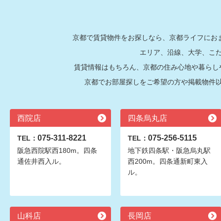
京都で賃貸物件をお探しなら、京都ライフにおま
エリア、沿線、大学、こ
賃貸情報はもちろん、京都の住み心地や暮らし
京都でお部屋探しをご希望の方や掲載物件
西院店
四条烏丸店
075-311-8221
075-256-5115
TEL：
TEL：
阪急西院駅西180m。四条
地下鉄四条駅・阪急烏丸駅
通佐井西入ル。
西200m。四条通新町東入
ル。
山科店
長岡店