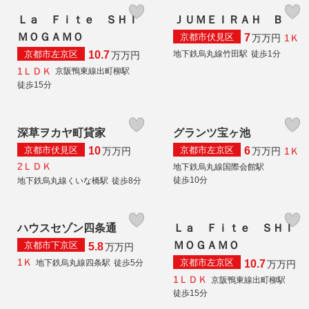
Ｌａ Ｆｉｔｅ ＳＨＩ
ＪＵＭＥＩＲＡＨ Ｂ
ＭＯＧＡＭＯ
京都市伏見区
7
1Ｋ
万
万円
京都市左京区
地下鉄烏丸線竹田駅
徒歩1分
10.7
万
万円
1ＬＤＫ
京阪鴨東線出町柳駅
徒歩15分
深草ヲカヤ町貸家
グランツ宝ヶ池
京都市伏見区
京都市左京区
10
6
1Ｋ
万
万円
万
万円
2ＬＤＫ
地下鉄烏丸線国際会館駅
徒歩10分
地下鉄烏丸線くいな橋駅
徒歩8分
ハウスセゾン四条通
Ｌａ Ｆｉｔｅ ＳＨＩ
ＭＯＧＡＭＯ
京都市下京区
5.8
万
万円
1Ｋ
京都市左京区
地下鉄烏丸線四条駅
徒歩5分
10.7
万
万円
1ＬＤＫ
京阪鴨東線出町柳駅
徒歩15分