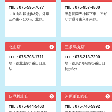
075-595-7677
075-957-4800
TEL：
TEL：
ＪＲ山科駅徒歩3分。外環
阪急長岡天神駅下車、アゼ
三条東へ100m、北側。
リア通り東入ル南側。
北山店
三条烏丸店
075-708-1711
075-213-7200
TEL：
TEL：
地下鉄北山駅4番出口直
地下鉄烏丸御池駅5番出口
結。
徒歩3分。
伏見桃山店
河原町四条店
075-644-5463
075-746-5992
TEL：
TEL：