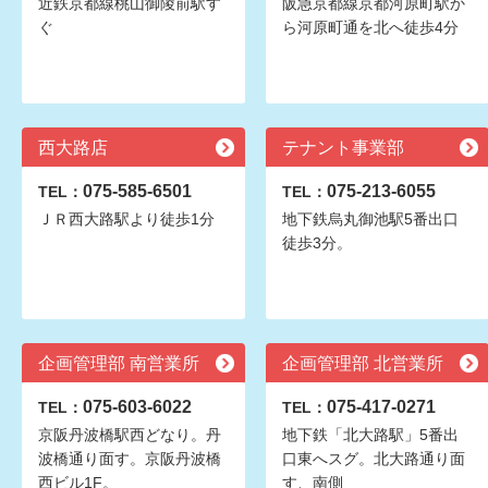
近鉄京都線桃山御陵前駅す
阪急京都線京都河原町駅か
ぐ
ら河原町通を北へ徒歩4分
西大路店
テナント事業部
075-585-6501
075-213-6055
TEL：
TEL：
ＪＲ西大路駅より徒歩1分
地下鉄烏丸御池駅5番出口
徒歩3分。
企画管理部 南営業所
企画管理部 北営業所
075-603-6022
075-417-0271
TEL：
TEL：
京阪丹波橋駅西どなり。丹
地下鉄「北大路駅」5番出
波橋通り面す。京阪丹波橋
口東へスグ。北大路通り面
西ビル1F。
す、南側