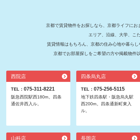
京都で賃貸物件をお探しなら、京都ライフにおま
エリア、沿線、大学、こ
賃貸情報はもちろん、京都の住み心地や暮らし
京都でお部屋探しをご希望の方や掲載物件
西院店
四条烏丸店
075-311-8221
075-256-5115
TEL：
TEL：
阪急西院駅西180m。四条
地下鉄四条駅・阪急烏丸駅
通佐井西入ル。
西200m。四条通新町東入
ル。
山科店
長岡店