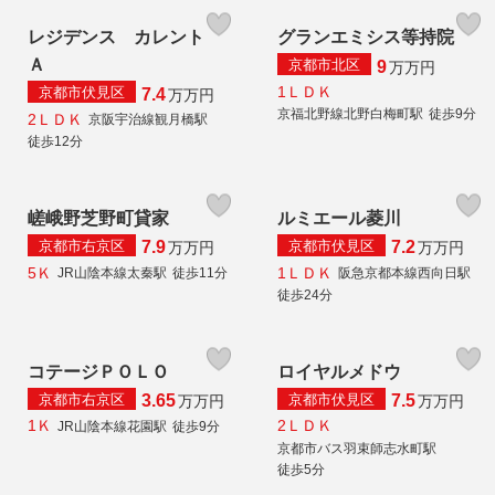
レジデンス カレント
グランエミシス等持院
Ａ
京都市北区
9
万
万円
1ＬＤＫ
京都市伏見区
7.4
万
万円
京福北野線北野白梅町駅
徒歩9分
2ＬＤＫ
京阪宇治線観月橋駅
徒歩12分
嵯峨野芝野町貸家
ルミエール菱川
京都市右京区
京都市伏見区
7.9
7.2
万
万円
万
万円
5Ｋ
1ＬＤＫ
JR山陰本線太秦駅
徒歩11分
阪急京都本線西向日駅
徒歩24分
コテージＰＯＬＯ
ロイヤルメドウ
京都市右京区
京都市伏見区
3.65
7.5
万
万円
万
万円
1Ｋ
2ＬＤＫ
JR山陰本線花園駅
徒歩9分
京都市バス羽束師志水町駅
徒歩5分