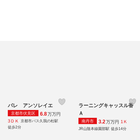
パレ アンソレイエ
ラーニングキャッスル香
Ａ
京都市伏見区
6.8
万
万円
3ＤＫ
南丹市
京都市バス久我の杜駅
3.2
1Ｋ
万
万円
徒歩2分
JR山陰本線園部駅
徒歩14分