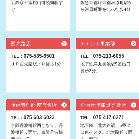
近鉄京都線桃山御陵前駅す
阪急京都線京都河原町駅か
ぐ
ら河原町通を北へ徒歩4分
西大路店
テナント事業部
075-585-6501
075-213-6055
TEL：
TEL：
ＪＲ西大路駅より徒歩1分
地下鉄烏丸御池駅5番出口
徒歩3分。
企画管理部 南営業所
企画管理部 北営業所
075-603-6022
075-417-0271
TEL：
TEL：
京阪丹波橋駅西どなり。丹
地下鉄「北大路駅」5番出
波橋通り面す。京阪丹波橋
口東へスグ。北大路通り面