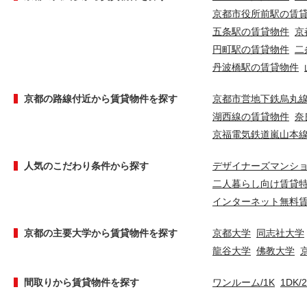
京都市役所前駅の賃
五条駅の賃貸物件
京
円町駅の賃貸物件
二
丹波橋駅の賃貸物件
京都の路線付近から賃貸物件を探す
京都市営地下鉄烏丸
湖西線の賃貸物件
奈
京福電気鉄道嵐山本
人気のこだわり条件から探す
デザイナーズマンシ
二人暮らし向け賃貸
インターネット無料
京都の主要大学から賃貸物件を探す
京都大学
同志社大学
龍谷大学
佛教大学
間取りから賃貸物件を探す
ワンルーム/1K
1DK/