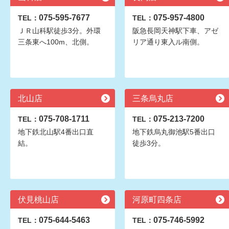
075-595-7677
075-957-4800
TEL：
TEL：
ＪＲ山科駅徒歩3分。外環
阪急長岡天神駅下車、アゼ
三条東へ100m、北側。
リア通り東入ル南側。
北山店
三条烏丸店
075-708-1711
075-213-7200
TEL：
TEL：
地下鉄北山駅4番出口直
地下鉄烏丸御池駅5番出口
結。
徒歩3分。
伏見桃山店
河原町四条店
075-644-5463
075-746-5992
TEL：
TEL：