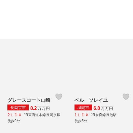
グレースコート山崎
ベル ソレイユ
長岡京市
城陽市
8.2
6.8
万
万円
万
万円
2ＬＤＫ
1ＬＤＫ
JR東海道本線長岡京駅
JR奈良線長池駅
徒歩9分
徒歩5分