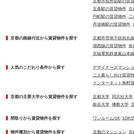
京都市役所前駅の賃
五条駅の賃貸物件
京
円町駅の賃貸物件
二
丹波橋駅の賃貸物件
京都の路線付近から賃貸物件を探す
京都市営地下鉄烏丸
湖西線の賃貸物件
奈
京福電気鉄道嵐山本
人気のこだわり条件から探す
デザイナーズマンシ
二人暮らし向け賃貸
インターネット無料
京都の主要大学から賃貸物件を探す
京都大学
同志社大学
龍谷大学
佛教大学
間取りから賃貸物件を探す
ワンルーム/1K
1DK/
物件種別から賃貸物件を探す
京都のマンション
京