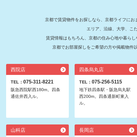
京都で賃貸物件をお探しなら、京都ライフにおま
エリア、沿線、大学、こ
賃貸情報はもちろん、京都の住み心地や暮らし
京都でお部屋探しをご希望の方や掲載物件
西院店
四条烏丸店
075-311-8221
075-256-5115
TEL：
TEL：
阪急西院駅西180m。四条
地下鉄四条駅・阪急烏丸駅
通佐井西入ル。
西200m。四条通新町東入
ル。
山科店
長岡店