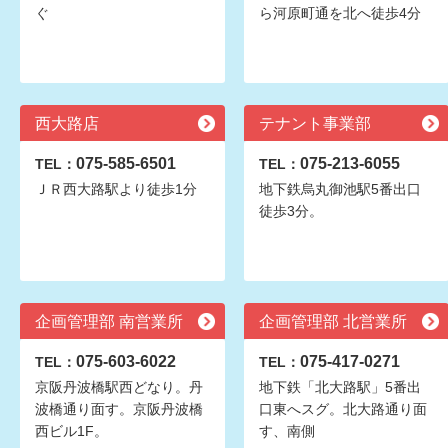
ぐ
ら河原町通を北へ徒歩4分
西大路店
テナント事業部
075-585-6501
075-213-6055
TEL：
TEL：
ＪＲ西大路駅より徒歩1分
地下鉄烏丸御池駅5番出口
徒歩3分。
企画管理部 南営業所
企画管理部 北営業所
075-603-6022
075-417-0271
TEL：
TEL：
京阪丹波橋駅西どなり。丹
地下鉄「北大路駅」5番出
波橋通り面す。京阪丹波橋
口東へスグ。北大路通り面
西ビル1F。
す、南側