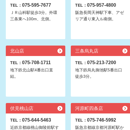
075-595-7677
075-957-4800
TEL：
TEL：
ＪＲ山科駅徒歩3分。外環
阪急長岡天神駅下車、アゼ
三条東へ100m、北側。
リア通り東入ル南側。
北山店
三条烏丸店
075-708-1711
075-213-7200
TEL：
TEL：
地下鉄北山駅4番出口直
地下鉄烏丸御池駅5番出口
結。
徒歩3分。
伏見桃山店
河原町四条店
075-644-5463
075-746-5992
TEL：
TEL：
近鉄京都線桃山御陵前駅す
阪急京都線京都河原町駅か