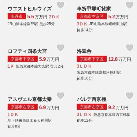
ウエストヒルウィズ
車折甲塚町貸家
南丹市
京都市右京区
5.5
5.2
2ＤＫ
万
万円
万
万円
3ＤＫ
JR山陰本線園部駅
徒歩25分
JR山陰本線嵯峨嵐山駅
徒歩14分
ロフティ四条大宮
洛翠舎
京都市下京区
京都市下京区
5.9
12.8
万
万円
万
万円
1Ｋ
3ＬＤＫ
阪急京都本線大宮駅
徒歩2分
阪急京都本線京都河原町駅
徒歩10分
アスヴェル京都太秦
パルテ西京極
京都市右京区
京都市右京区
6.9
9.2
万
万円
万
万円
1ＤＫ
3ＬＤＫ
阪急京都本線西京極駅
地下鉄東西線太秦天神川駅
徒歩12分
徒歩8分