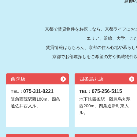
京都
京都で賃貸物件をお探しなら、京都ライフにおま
エリア、沿線、大学、こ
賃貸情報はもちろん、京都の住み心地や暮らし
京都でお部屋探しをご希望の方や掲載物件
西院店
四条烏丸店
075-311-8221
075-256-5115
TEL：
TEL：
阪急西院駅西180m。四条
地下鉄四条駅・阪急烏丸駅
通佐井西入ル。
西200m。四条通新町東入
ル。