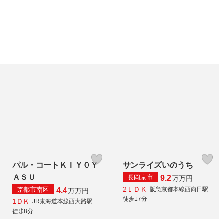
パル・コートＫＩＹＯＹ
サンライズいのうち
ＡＳＵ
長岡京市
9.2
万
万円
2ＬＤＫ
京都市南区
阪急京都本線西向日駅
4.4
万
万円
徒歩17分
1ＤＫ
JR東海道本線西大路駅
徒歩8分