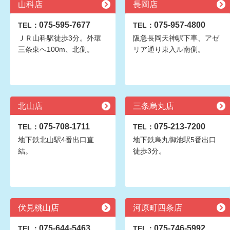
山科店
長岡店
075-595-7677
075-957-4800
TEL：
TEL：
ＪＲ山科駅徒歩3分。外環
阪急長岡天神駅下車、アゼ
三条東へ100m、北側。
リア通り東入ル南側。
北山店
三条烏丸店
075-708-1711
075-213-7200
TEL：
TEL：
地下鉄北山駅4番出口直
地下鉄烏丸御池駅5番出口
結。
徒歩3分。
伏見桃山店
河原町四条店
075-644-5463
075-746-5992
TEL：
TEL：