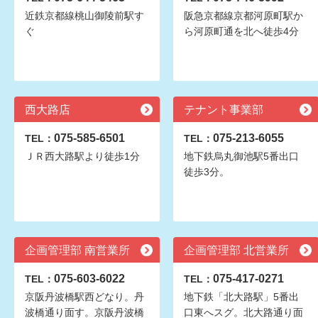
近鉄京都線桃山御陵前駅す
阪急京都線京都河原町駅か
ぐ
ら河原町通を北へ徒歩4分
西大路店
テナント事業部
075-585-6501
075-213-6055
TEL：
TEL：
ＪＲ西大路駅より徒歩1分
地下鉄烏丸御池駅5番出口
徒歩3分。
企画管理部 南営業所
企画管理部 北営業所
075-603-6022
075-417-0271
TEL：
TEL：
京阪丹波橋駅西どなり。丹
地下鉄「北大路駅」5番出
波橋通り面す。京阪丹波橋
口東へスグ。北大路通り面