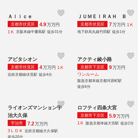
Ａｌｉｃｅ
ＪＵＭＥＩＲＡＨ Ｂ
京都市伏見区
京都市伏見区
4.9
7
1Ｋ
万
万円
万
万円
1Ｋ
京阪本線中書島駅
徒歩31分
地下鉄烏丸線竹田駅
徒歩1分
アビタシオン
アクティ綾小路
京都市伏見区
京都市下京区
4
9
1Ｋ
万
万円
万
万円
ワンルーム
近鉄京都線伏見駅
徒歩4分
阪急京都本線京都河原町駅
徒歩6分
ライオンズマンション宇
ロフティ四条大宮
治大久保
京都市下京区
5.9
万
万円
1Ｋ
宇治市
阪急京都本線大宮駅
徒歩2分
7.2
万
万円
3ＬＤＫ
近鉄京都線大久保駅
徒歩20分