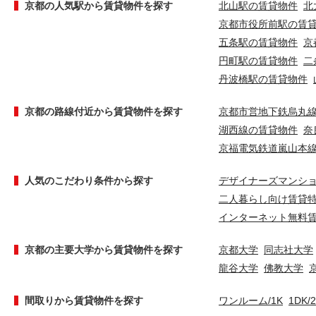
京都の人気駅から賃貸物件を探す
北山駅の賃貸物件
北
京都市役所前駅の賃
五条駅の賃貸物件
京
円町駅の賃貸物件
二
丹波橋駅の賃貸物件
京都の路線付近から賃貸物件を探す
京都市営地下鉄烏丸
湖西線の賃貸物件
奈
京福電気鉄道嵐山本
人気のこだわり条件から探す
デザイナーズマンシ
二人暮らし向け賃貸
インターネット無料
京都の主要大学から賃貸物件を探す
京都大学
同志社大学
龍谷大学
佛教大学
間取りから賃貸物件を探す
ワンルーム/1K
1DK/