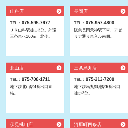
山科店
長岡店
075-595-7677
075-957-4800
TEL：
TEL：
ＪＲ山科駅徒歩3分。外環
阪急長岡天神駅下車、アゼ
三条東へ100m、北側。
リア通り東入ル南側。
北山店
三条烏丸店
075-708-1711
075-213-7200
TEL：
TEL：
地下鉄北山駅4番出口直
地下鉄烏丸御池駅5番出口
結。
徒歩3分。
伏見桃山店
河原町四条店