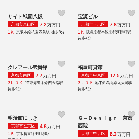
サイト祇園八坂
宝源ビル
京都市東山区
京都市下京区
7.2
7.8
万
万円
万
万円
1Ｋ
1Ｋ
京阪本線祇園四条駅
徒歩8分
阪急京都本線京都河原町駅
徒歩4分
クレアール弐番館
福屋町貸家
京都市南区
京都市中京区
7.7
12.5
万
万円
万
万円
2ＬＤＫ
2ＬＤＫ
JR東海道本線西大路駅
地下鉄烏丸線丸太町駅
徒歩9分
徒歩5分
明治館にしき
Ｇ－Ｄｅｓｉｇｎ 京都
西院
京都市左京区
4.8
万
万円
1Ｋ
京都市中京区
京阪鴨東線出町柳駅
6.3
万
万円