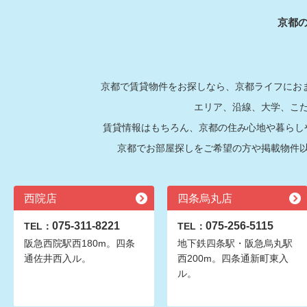
京都
京都で賃貸物件をお探しなら、京都ライフにおま
エリア、沿線、大学、こ
賃貸情報はもちろん、京都の住み心地や暮らし
京都でお部屋探しをご希望の方や掲載物件
西院店
四条烏丸店
075-311-8221
075-256-5115
TEL：
TEL：
阪急西院駅西180m。四条
地下鉄四条駅・阪急烏丸駅
通佐井西入ル。
西200m。四条通新町東入
ル。