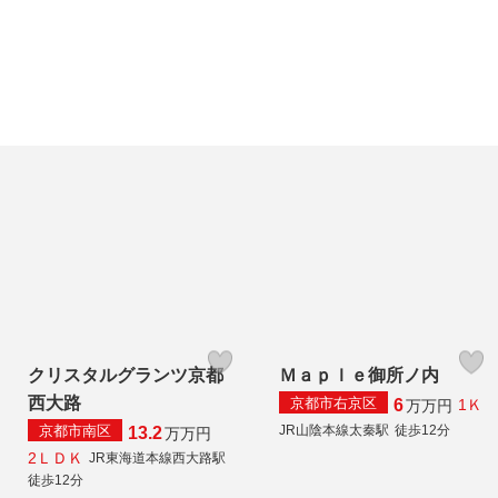
クリスタルグランツ京都
Ｍａｐｌｅ御所ノ内
西大路
京都市右京区
6
1Ｋ
万
万円
京都市南区
JR山陰本線太秦駅
徒歩12分
13.2
万
万円
2ＬＤＫ
JR東海道本線西大路駅
徒歩12分