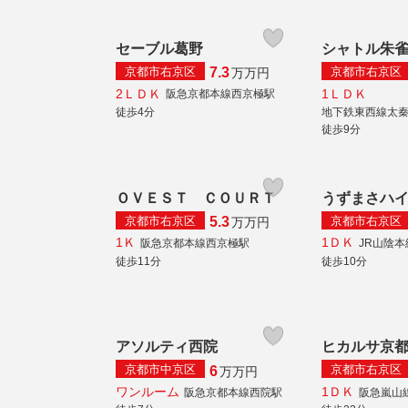
セーブル葛野
シャトル朱
京都市右京区
京都市右京区
7.3
万
万円
2ＬＤＫ
1ＬＤＫ
阪急京都本線西京極駅
徒歩4分
地下鉄東西線太
徒歩9分
ＯＶＥＳＴ ＣＯＵＲＴ
うずまさハ
京都市右京区
京都市右京区
5.3
万
万円
1Ｋ
1ＤＫ
阪急京都本線西京極駅
JR山陰
徒歩11分
徒歩10分
アソルティ西院
ヒカルサ京
京都市中京区
京都市右京区
6
万
万円
ワンルーム
1ＤＫ
阪急京都本線西院駅
阪急嵐山