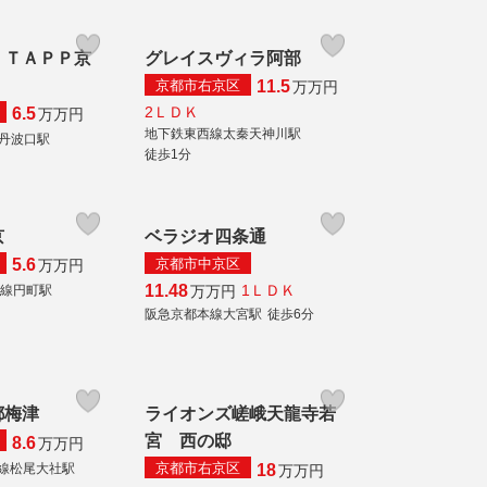
 ＴＡＰＰ京
グレイスヴィラ阿部
京都市右京区
11.5
万
万円
2ＬＤＫ
6.5
万
万円
地下鉄東西線太秦天神川駅
線丹波口駅
徒歩1分
京
ベラジオ四条通
京都市中京区
5.6
万
万円
11.48
1ＬＤＫ
万
万円
本線円町駅
阪急京都本線大宮駅
徒歩6分
都梅津
ライオンズ嵯峨天龍寺若
宮 西の邸
8.6
万
万円
京都市右京区
線松尾大社駅
18
万
万円