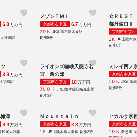
雀
メゾンＴＭＩ
ＣＲＥＳＴ
都丹波口Ⅱ
京都市右京区
6.8
6.7
万
万円
万
万円
2ＤＫ
京都市中京区
JR山陰本線太秦駅
秦天神川駅
徒歩8分
1Ｋ
JR山陰本
徒歩8分
イツ
ライオンズ嵯峨天龍寺若
ミレイ西ノ
宮 西の邸
京都市中京区
3.8
万
万円
1ＤＫ
京都市右京区
本線花園駅
JR山陰
18
万
万円
徒歩5分
3ＬＤＫ
JR山陰本線嵯峨嵐山駅
徒歩3分
都梅津
Ｍｏｕｎｔａｉｎ
ヒカルサ京
京都市右京区
京都市右京区
8.9
3.8
万
万円
万
万円
1Ｋ
1ＤＫ
線松尾大社駅
JR山陰本線太秦駅
徒歩2分
阪急嵐山