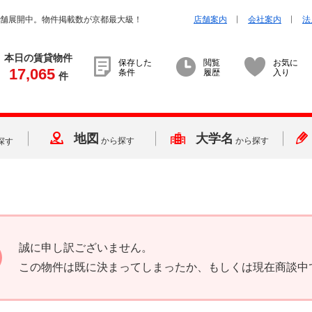
店舗展開中。物件掲載数が京都最大級！
店舗案内
会社案内
法
本日の賃貸物件
保存した
閲覧
お気に
17,065
条件
履歴
入り
件
地図
大学名
から探す
から探す
探す
誠に申し訳ございません。
この物件は既に決まってしまったか、もしくは現在商談中