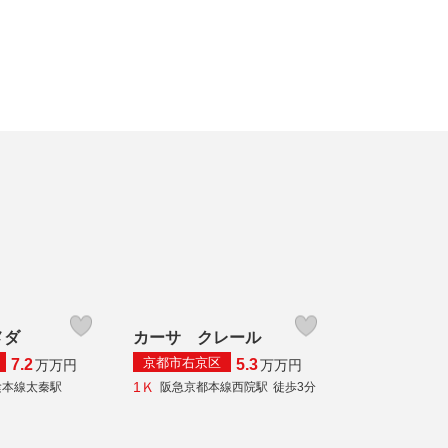
メダ
カーサ クレール
京都市右京区
7.2
5.3
万
万円
万
万円
1Ｋ
陰本線太秦駅
阪急京都本線西院駅
徒歩3分