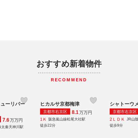
おすすめ新着物件
RECOMMEND
ニューリバー
ヒカルサ京都梅津
シャトーウ
京都市右京区
京都市右京区
8.1
万
万円
1Ｋ
2ＬＤＫ
阪急嵐山線松尾大社駅
JR山
7.6
万
万円
徒歩22分
徒歩9分
線太秦天神川駅