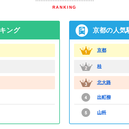
RANKING
ンキング
京都の人気
京都
桂
北大路
出町柳
山科