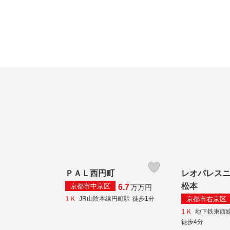
ＰＡＬ西円町
レオパレス
松本
京都市中京区
6.7
万
万円
1Ｋ
京都市右京区
JR山陰本線円町駅
徒歩1分
1Ｋ
地下鉄東西
徒歩4分