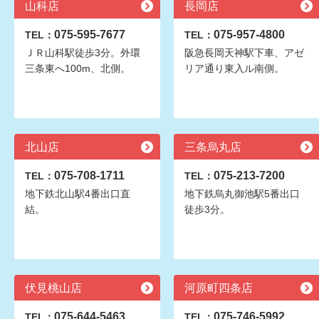
山科店
長岡店
075-595-7677
075-957-4800
TEL：
TEL：
ＪＲ山科駅徒歩3分。外環
阪急長岡天神駅下車、アゼ
三条東へ100m、北側。
リア通り東入ル南側。
北山店
三条烏丸店
075-708-1711
075-213-7200
TEL：
TEL：
地下鉄北山駅4番出口直
地下鉄烏丸御池駅5番出口
結。
徒歩3分。
伏見桃山店
河原町四条店
075-644-5463
075-746-5992
TEL：
TEL：