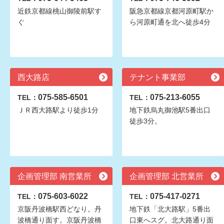
近鉄京都線桃山御陵前駅す
阪急京都線京都河原町駅か
ぐ
ら河原町通を北へ徒歩4分
西大路店
テナント事業部
075-585-6501
075-213-6055
TEL：
TEL：
ＪＲ西大路駅より徒歩1分
地下鉄烏丸御池駅5番出口
徒歩3分。
企画管理部 南営業所
企画管理部 北営業所
075-603-6022
075-417-0271
TEL：
TEL：
京阪丹波橋駅西どなり。丹
地下鉄「北大路駅」5番出
波橋通り面す。京阪丹波橋
口東へスグ。北大路通り面