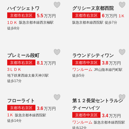
ハイツシェトワ
グリシーヌ京都西院
京都市右京区
京都市右京区
5.5
6
1Ｋ
万
万円
万
万円
1ＤＫ
阪急京都本線西京極駅
阪急京都本線西院駅
徒歩7分
徒歩8分
プレミール段町
ラウンドシティワン
京都市右京区
京都市中京区
8.1
3.8
万
万円
万
万円
3ＬＤＫ
ワンルーム
JR山陰本線円町駅
地下鉄東西線太秦天神川駅
徒歩5分
徒歩17分
フローライト
第１２長栄セントラルシ
ティーハイツ
京都市右京区
3.6
万
万円
1Ｋ
京都市中京区
阪急京都本線西院駅
3.4
万
万円
徒歩14分
ワンルーム
阪急京都本線西院駅
徒歩12分