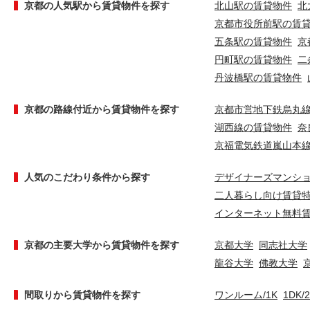
京都の人気駅から賃貸物件を探す
北山駅の賃貸物件
北
京都市役所前駅の賃
五条駅の賃貸物件
京
円町駅の賃貸物件
二
丹波橋駅の賃貸物件
京都の路線付近から賃貸物件を探す
京都市営地下鉄烏丸
湖西線の賃貸物件
奈
京福電気鉄道嵐山本
人気のこだわり条件から探す
デザイナーズマンシ
二人暮らし向け賃貸
インターネット無料
京都の主要大学から賃貸物件を探す
京都大学
同志社大学
龍谷大学
佛教大学
間取りから賃貸物件を探す
ワンルーム/1K
1DK/