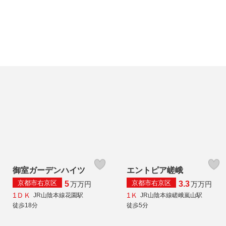
御室ガーデンハイツ
エントピア嵯峨
京都市右京区
京都市右京区
5
3.3
万
万円
万
万円
1ＤＫ
1Ｋ
JR山陰本線花園駅
JR山陰本線嵯峨嵐山駅
徒歩18分
徒歩5分