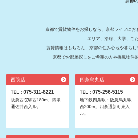
京都
京都で賃貸物件をお探しなら、京都ライフにおま
エリア、沿線、大学、こ
賃貸情報はもちろん、京都の住み心地や暮らし
京都でお部屋探しをご希望の方や掲載物件
西院店
四条烏丸店
075-311-8221
075-256-5115
TEL：
TEL：
阪急西院駅西180m。四条
地下鉄四条駅・阪急烏丸駅
通佐井西入ル。
西200m。四条通新町東入
ル。