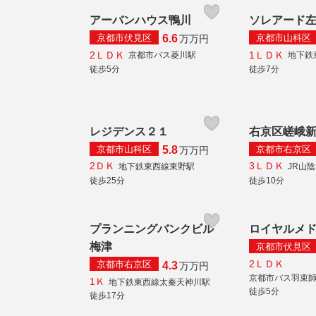
アーバンハウス鴨川
ソレアード
京都市伏見区
京都市山科区
6.6
万
万円
2ＬＤＫ
1ＬＤＫ
京都市バス菱川駅
地下鉄
徒歩5分
徒歩7分
レジデンス２１
右京区嵯峨
京都市山科区
京都市右京区
5.8
万
万円
2ＤＫ
3ＬＤＫ
地下鉄東西線東野駅
JR山
徒歩25分
徒歩10分
プランニングバンクビル
ロイヤルメ
梅津
京都市伏見区
2ＬＤＫ
京都市右京区
4.3
万
万円
京都市バス羽束
1Ｋ
地下鉄東西線太秦天神川駅
徒歩5分
徒歩17分