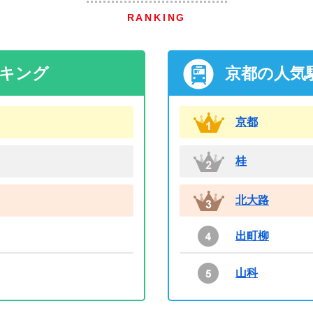
RANKING
ンキング
京都の人気
京都
桂
北大路
出町柳
山科