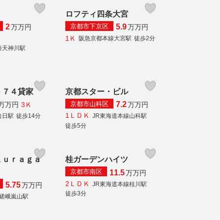
ロフティ四条大宮
京都市下京区
2
5.9
万
万円
万
万円
1Ｋ
阪急京都本線大宮駅
徒歩2分
秦天神川駅
－７４貸家
京都スター・ビル
京都市山科区
7.2
3Ｋ
万
万円
万
万円
1ＬＤＫ
向日駅
徒歩14分
JR東海道本線山科駅
徒歩5分
Ｋｕｒａｇａ
桂ガーデンハイツ
京都市南区
11.5
万
万円
2ＬＤＫ
JR東海道本線桂川駅
5.75
万
万円
徒歩3分
線嵯峨嵐山駅