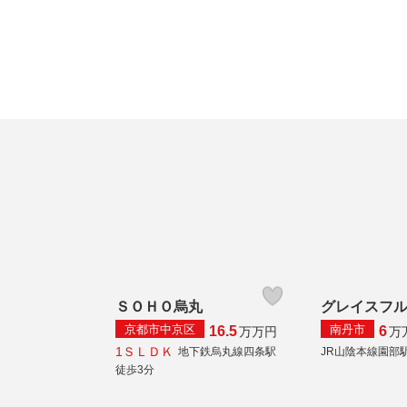
ＳＯＨＯ烏丸
グレイスフ
京都市中京区
南丹市
16.5
6
万
万円
万
1ＳＬＤＫ
地下鉄烏丸線四条駅
JR山陰本線園部
徒歩3分