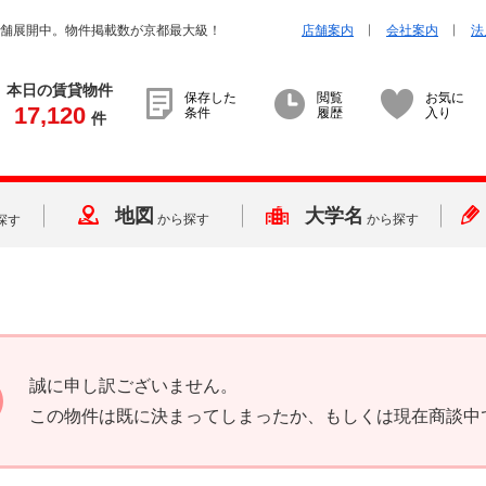
店舗展開中。物件掲載数が京都最大級！
店舗案内
会社案内
法
本日の賃貸物件
保存した
閲覧
お気に
17,120
条件
履歴
入り
件
地図
大学名
から探す
から探す
探す
誠に申し訳ございません。
この物件は既に決まってしまったか、もしくは現在商談中