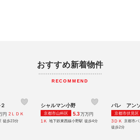
おすすめ新着物件
RECOMMEND
ル２
シャルマン小野
パレ アン
京都市山科区
京都市伏見区
5.3
2ＬＤＫ
万円
万
万円
1Ｋ
3ＤＫ
駅
徒歩23分
地下鉄東西線小野駅
徒歩4分
京都市バ
徒歩2分