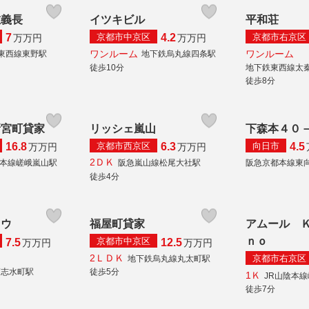
左義長
イツキビル
平和荘
京都市中京区
京都市右京区
7
4.2
万
万円
万
万円
ワンルーム
ワンルーム
東西線東野駅
地下鉄烏丸線四条駅
徒歩10分
地下鉄東西線太
徒歩8分
新宮町貸家
リッシェ嵐山
下森本４０
京都市西京区
向日市
16.8
6.3
4.5
万
万円
万
万円
2ＤＫ
陰本線嵯峨嵐山駅
阪急嵐山線松尾大社駅
阪急京都本線東
徒歩4分
ドウ
福屋町貸家
アムール 
ｎｏ
京都市中京区
7.5
12.5
万
万円
万
万円
2ＬＤＫ
京都市右京区
地下鉄烏丸線丸太町駅
師志水町駅
徒歩5分
1Ｋ
JR山陰本
徒歩7分