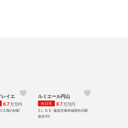
ソレイエ
ルミエール円山
向日市
6.7
8.7
万
万円
万
万円
3ＬＤＫ
ス久我の杜駅
阪急京都本線西向日駅
徒歩3分