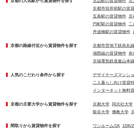
京都の人気駅から賃貸物件を探す
北山駅の賃貸物件
北
京都市役所前駅の賃
五条駅の賃貸物件
京
円町駅の賃貸物件
二
丹波橋駅の賃貸物件
京都の路線付近から賃貸物件を探す
京都市営地下鉄烏丸
湖西線の賃貸物件
奈
京福電気鉄道嵐山本
人気のこだわり条件から探す
デザイナーズマンシ
二人暮らし向け賃貸
インターネット無料
京都の主要大学から賃貸物件を探す
京都大学
同志社大学
龍谷大学
佛教大学
間取りから賃貸物件を探す
ワンルーム/1K
1DK/