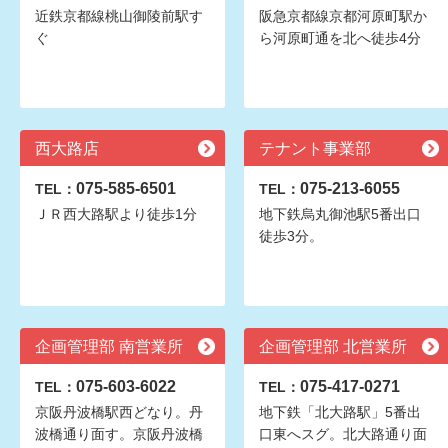
近鉄京都線桃山御陵前駅す
阪急京都線京都河原町駅か
ぐ
ら河原町通を北へ徒歩4分
西大路店
テナント事業部
075-585-6501
075-213-6055
TEL：
TEL：
ＪＲ西大路駅より徒歩1分
地下鉄烏丸御池駅5番出口
徒歩3分。
企画管理部 南営業所
企画管理部 北営業所
075-603-6022
075-417-0271
TEL：
TEL：
京阪丹波橋駅西どなり。丹
地下鉄「北大路駅」5番出
波橋通り面す。京阪丹波橋
口東へスグ。北大路通り面