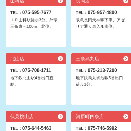
山科店
長岡店
075-595-7677
075-957-4800
TEL：
TEL：
ＪＲ山科駅徒歩3分。外環
阪急長岡天神駅下車、アゼ
三条東へ100m、北側。
リア通り東入ル南側。
北山店
三条烏丸店
075-708-1711
075-213-7200
TEL：
TEL：
地下鉄北山駅4番出口直
地下鉄烏丸御池駅5番出口
結。
徒歩3分。
伏見桃山店
河原町四条店
075-644-5463
075-746-5992
TEL：
TEL：