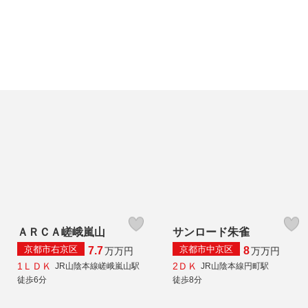
ＡＲＣＡ嵯峨嵐山
サンロード朱雀
京都市右京区
京都市中京区
7.7
8
万
万円
万
万円
1ＬＤＫ
2ＤＫ
JR山陰本線嵯峨嵐山駅
JR山陰本線円町駅
徒歩6分
徒歩8分