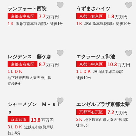
ランフォート西院
うずまさハイツ
京都市中京区
京都市右京区
7.7
1.8
万
万円
万
万円
1Ｋ
1Ｋ
阪急京都本線西院駅
徒歩1分
JR山陰本線花園駅
徒歩10分
レジデンス 藤ケ森
エクラージュ御池
京都市右京区
京都市中京区
8.7
10.3
万
万円
万
万円
1ＬＤＫ
1ＬＤＫ
JR山陰本線二条駅
地下鉄東西線太秦天神川駅
徒歩10分
徒歩9分
シャーメゾン Ｍ－ｓｉ
エンゼルプラザ京都太秦
ｘ
京都市右京区
7.2
万
万円
2Ｋ
京田辺市
地下鉄東西線太秦天神川駅
13.8
万
万円
徒歩6分
3ＬＤＫ
近鉄京都線興戸駅
徒歩6分