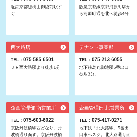
近鉄京都線桃山御陵前駅す
阪急京都線京都河原町駅か
ぐ
ら河原町通を北へ徒歩4分
西大路店
テナント事業部
075-585-6501
075-213-6055
TEL：
TEL：
ＪＲ西大路駅より徒歩1分
地下鉄烏丸御池駅5番出口
徒歩3分。
企画管理部 南営業所
企画管理部 北営業所
075-603-6022
075-417-0271
TEL：
TEL：
京阪丹波橋駅西どなり。丹
地下鉄「北大路駅」5番出
波橋通り面す。京阪丹波橋
口東へスグ。北大路通り面