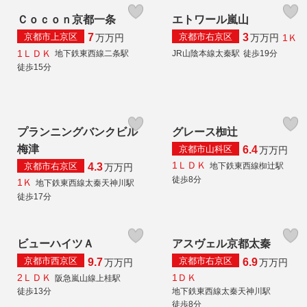
Ｃｏｃｏｎ京都一条
エトワール嵐山
京都市上京区
京都市右京区
7
3
1Ｋ
万
万円
万
万円
1ＬＤＫ
地下鉄東西線二条駅
JR山陰本線太秦駅
徒歩19分
徒歩15分
プランニングバンクビル
グレース椥辻
梅津
京都市山科区
6.4
万
万円
1ＬＤＫ
京都市右京区
地下鉄東西線椥辻駅
4.3
万
万円
徒歩8分
1Ｋ
地下鉄東西線太秦天神川駅
徒歩17分
ビューハイツＡ
アスヴェル京都太秦
京都市西京区
京都市右京区
9.7
6.9
万
万円
万
万円
2ＬＤＫ
1ＤＫ
阪急嵐山線上桂駅
徒歩13分
地下鉄東西線太秦天神川駅
徒歩8分