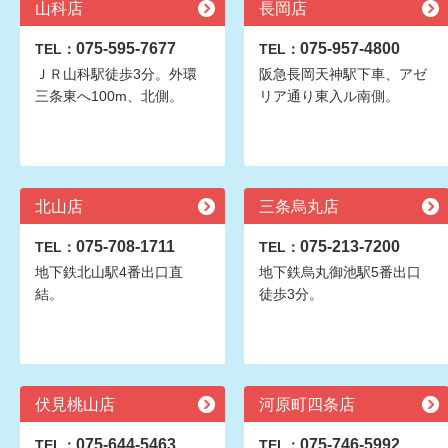
山科店
長岡店
075-595-7677
075-957-4800
TEL：
TEL：
ＪＲ山科駅徒歩3分。外環
阪急長岡天神駅下車、アゼ
三条東へ100m、北側。
リア通り東入ル南側。
北山店
三条烏丸店
075-708-1711
075-213-7200
TEL：
TEL：
地下鉄北山駅4番出口直
地下鉄烏丸御池駅5番出口
結。
徒歩3分。
伏見桃山店
河原町四条店
075-644-5463
075-746-5992
TEL：
TEL：