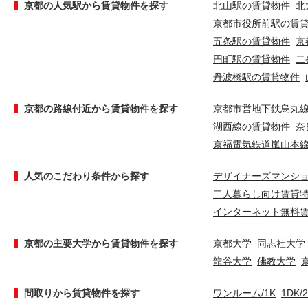
京都の人気駅から賃貸物件を探す
北山駅の賃貸物件
北
京都市役所前駅の賃
五条駅の賃貸物件
京
円町駅の賃貸物件
二
丹波橋駅の賃貸物件
京都の路線付近から賃貸物件を探す
京都市営地下鉄烏丸
湖西線の賃貸物件
奈
京福電気鉄道嵐山本
人気のこだわり条件から探す
デザイナーズマンシ
二人暮らし向け賃貸
インターネット無料
京都の主要大学から賃貸物件を探す
京都大学
同志社大学
龍谷大学
佛教大学
間取りから賃貸物件を探す
ワンルーム/1K
1DK/