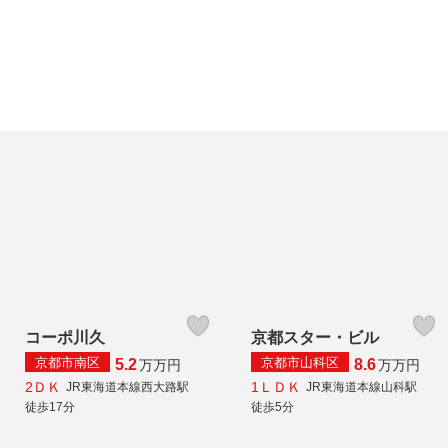
コーポ川久
京都スター・ビル
京都市南区
京都市山科区
5.2
8.6
万
万円
万
万円
2ＤＫ
1ＬＤＫ
JR東海道本線西大路駅
JR東海道本線山科駅
徒歩17分
徒歩5分