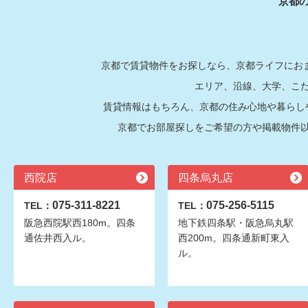
京都
京都で賃貸物件をお探しなら、京都ライフにおま
エリア、沿線、大学、こ
賃貸情報はもちろん、京都の住み心地や暮らし
京都でお部屋探しをご希望の方や掲載物件
西院店
四条烏丸店
075-311-8221
075-256-5115
TEL：
TEL：
阪急西院駅西180m。四条
地下鉄四条駅・阪急烏丸駅
通佐井西入ル。
西200m。四条通新町東入
ル。