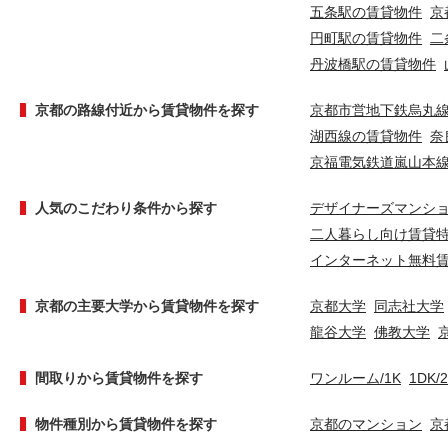
五条駅の賃貸物件
京
円町駅の賃貸物件
二
丹波橋駅の賃貸物件
京都の路線付近から賃貸物件を探す
京都市営地下鉄烏丸
湖西線の賃貸物件
奈
京福電気鉄道嵐山本
人気のこだわり条件から探す
デザイナーズマンシ
二人暮らし向け賃貸
インターネット無料
京都の主要大学から賃貸物件を探す
京都大学
同志社大学
龍谷大学
佛教大学
間取りから賃貸物件を探す
ワンルーム/1K
1DK/
物件種別から賃貸物件を探す
京都のマンション
京