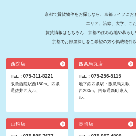
京都で賃貸物件をお探しなら、京都ライフにおま
エリア、沿線、大学、こ
賃貸情報はもちろん、京都の住み心地や暮らし
京都でお部屋探しをご希望の方や掲載物件
西院店
四条烏丸店
075-311-8221
075-256-5115
TEL：
TEL：
阪急西院駅西180m。四条
地下鉄四条駅・阪急烏丸駅
通佐井西入ル。
西200m。四条通新町東入
ル。
山科店
長岡店