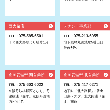
西大路店
テナント事業部
075-585-6501
075-213-6055
TEL：
TEL：
ＪＲ西大路駅より徒歩1分
地下鉄烏丸御池駅5番出口
徒歩3分。
企画管理部 南営業所
企画管理部 北営業所
075-603-6022
075-417-0271
TEL：
TEL：
京阪丹波橋駅西どなり。丹
地下鉄「北大路駅」5番出
波橋通り面す。京阪丹波橋
口東へスグ。北大路通り面
西ビル1F。
す、南側