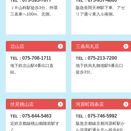
075-595-7677
075-957-4800
TEL：
TEL：
ＪＲ山科駅徒歩3分。外環
阪急長岡天神駅下車、アゼ
三条東へ100m、北側。
リア通り東入ル南側。
北山店
三条烏丸店
075-708-1711
075-213-7200
TEL：
TEL：
地下鉄北山駅4番出口直
地下鉄烏丸御池駅5番出口
結。
徒歩3分。
伏見桃山店
河原町四条店
075-644-5463
075-746-5992
TEL：
TEL：
近鉄京都線桃山御陵前駅す
阪急京都線京都河原町駅か
ぐ
ら河原町通を北へ徒歩4分