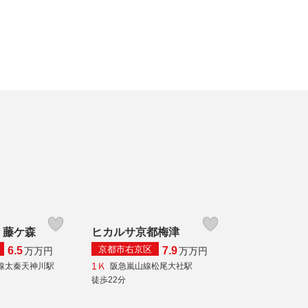
 藤ケ森
ヒカルサ京都梅津
京都市右京区
6.5
7.9
万
万円
万
万円
1Ｋ
線太秦天神川駅
阪急嵐山線松尾大社駅
徒歩22分