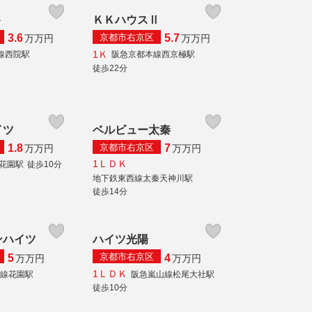
ト
ＫＫハウスⅡ
京都市右京区
3.6
5.7
万
万円
万
万円
1Ｋ
線西院駅
阪急京都本線西京極駅
徒歩22分
イツ
ベルビュー太秦
京都市右京区
1.8
7
万
万円
万
万円
1ＬＤＫ
線花園駅
徒歩10分
地下鉄東西線太秦天神川駅
徒歩14分
ンハイツ
ハイツ光陽
京都市右京区
5
4
万
万円
万
万円
1ＬＤＫ
本線花園駅
阪急嵐山線松尾大社駅
徒歩10分