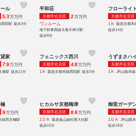
レール
平和荘
フローライ
京都市右京区
京都市右京区
5.3
2
万
万円
万
万円
ワンルーム
1Ｋ
線西院駅
徒歩3分
阪急京都本
地下鉄東西線太秦天神川駅
徒歩14分
徒歩8分
町貸家
フェニックス西川
うずまさハ
京都市右京区
京都市右京区
7.9
4.8
万
万円
万
万円
1Ｋ
1Ｋ
太秦駅
徒歩11分
阪急京都本線西院駅
徒歩3分
JR山陰本
京極
ヒカルサ京都梅津
御室ガーデ
京都市右京区
京都市右京区
9
8.9
万
万円
万
万円
1ＤＫ
1ＤＫ
本線西京極駅
阪急嵐山線松尾大社駅
JR山陰
徒歩22分
徒歩18分