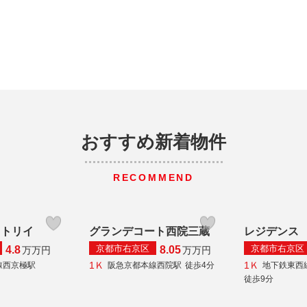
おすすめ新着物件
RECOMMEND
ストリイ
グランデコート西院三蔵
レジデンス
京都市右京区
京都市右京区
4.8
8.05
万
万円
万
万円
1Ｋ
1Ｋ
線西京極駅
阪急京都本線西院駅
徒歩4分
地下鉄東西
徒歩9分