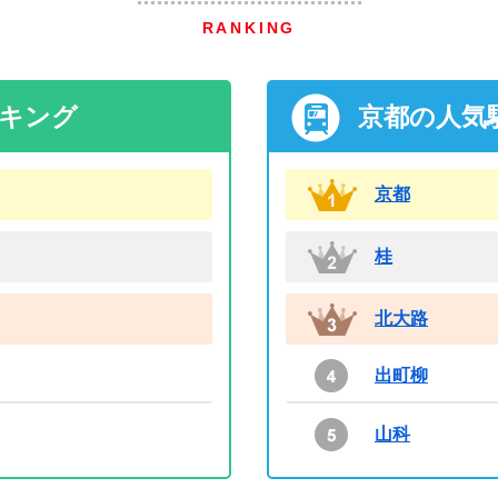
RANKING
ンキング
京都の人気
京都
桂
北大路
出町柳
山科