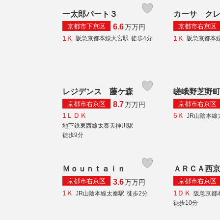
一太郎パート３
カーサ ク
京都市下京区
京都市右京区
6.6
万
万円
1Ｋ
1Ｋ
阪急京都本線大宮駅
徒歩4分
阪急京都本
レジデンス 藤ケ森
嵯峨野芝野
京都市右京区
京都市右京区
8.7
万
万円
1ＬＤＫ
5Ｋ
JR山陰本線
地下鉄東西線太秦天神川駅
徒歩9分
Ｍｏｕｎｔａｉｎ
ＡＲＣＡ西
京都市右京区
京都市右京区
3.6
万
万円
1Ｋ
1ＤＫ
JR山陰本線太秦駅
徒歩2分
阪急京都
徒歩10分