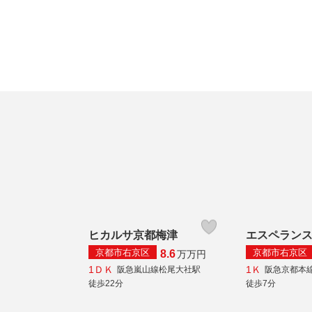
ヒカルサ京都梅津
エスペラン
京都市右京区
京都市右京区
8.6
万
万円
1ＤＫ
1Ｋ
阪急嵐山線松尾大社駅
阪急京都本
徒歩22分
徒歩7分