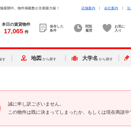
店舗展開中。物件掲載数が京都最大級！
店舗案内
会社案内
法
本日の賃貸物件
保存した
閲覧
お気に
17,065
条件
履歴
入り
件
地図
大学名
から探す
から探す
探す
誠に申し訳ございません。
この物件は既に決まってしまったか、もしくは現在商談中