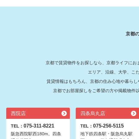
京都
京都で賃貸物件をお探しなら、京都ライフにおま
エリア、沿線、大学、こ
賃貸情報はもちろん、京都の住み心地や暮らし
京都でお部屋探しをご希望の方や掲載物件
西院店
四条烏丸店
075-311-8221
075-256-5115
TEL：
TEL：
阪急西院駅西180m。四条
地下鉄四条駅・阪急烏丸駅