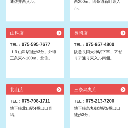
通佐井西入ル。
西200m。四条通新町東入
ル。
山科店
長岡店
075-595-7677
075-957-4800
TEL：
TEL：
ＪＲ山科駅徒歩3分。外環
阪急長岡天神駅下車、アゼ
三条東へ100m、北側。
リア通り東入ル南側。
北山店
三条烏丸店
075-708-1711
075-213-7200
TEL：
TEL：
地下鉄北山駅4番出口直
地下鉄烏丸御池駅5番出口
結。
徒歩3分。