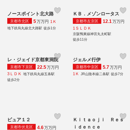
ノースポイント北大路
ＫＢ．メゾンロータス
京都市北区
京都市左京区
5
12.1
1Ｋ
万
万円
万
万円
1ＳＬＤＫ
地下鉄烏丸線北大路駅
徒歩1分
京阪鴨東線神宮丸太町駅
徒歩11分
レ・ジェイド京都東洞院
ジェルメ行伊
京都市下京区
京都市中京区
22.5
5.7
万
万円
万
万円
3ＬＤＫ
1Ｋ
地下鉄烏丸線五条駅
JR山陰本線二条駅
徒歩7分
徒歩2分
ピュア１２
Ｋｉｔａｏｊｉ Ｒｅｓ
ｉｄｅｎｃｅ
京都市伏見区
4.6
万
万円