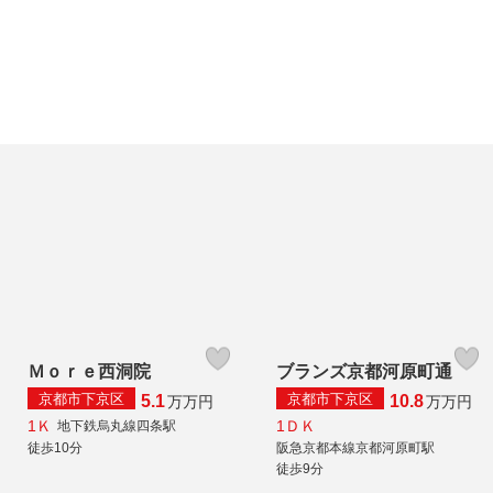
Ｍｏｒｅ西洞院
ブランズ京都河原町通
京都市下京区
京都市下京区
5.1
10.8
万
万円
万
万円
1Ｋ
1ＤＫ
地下鉄烏丸線四条駅
徒歩10分
阪急京都本線京都河原町駅
徒歩9分