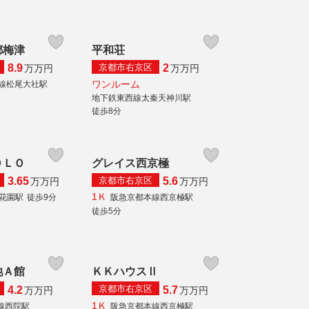
都梅津
平和荘
京都市右京区
8.9
2
万
万円
万
万円
ワンルーム
線松尾大社駅
地下鉄東西線太秦天神川駅
徒歩8分
ＯＬＯ
グレイス西京極
京都市右京区
3.65
5.6
万
万円
万
万円
1Ｋ
線花園駅
徒歩9分
阪急京都本線西京極駅
徒歩5分
池Ａ館
ＫＫハウスⅡ
京都市右京区
4.2
5.7
万
万円
万
万円
1Ｋ
線西院駅
阪急京都本線西京極駅