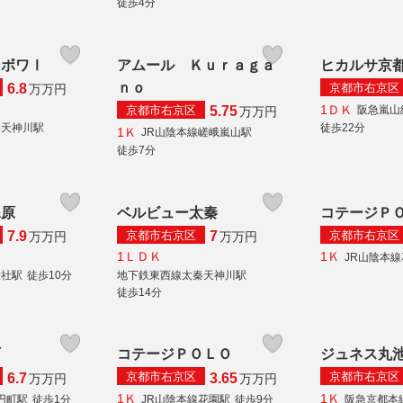
徒歩4分
・ボワⅠ
アムール Ｋｕｒａｇａ
ヒカルサ京
ｎｏ
京都市右京区
6.8
万
万円
1ＤＫ
京都市右京区
阪急嵐山
5.75
万
万円
秦天神川駅
徒歩22分
1Ｋ
JR山陰本線嵯峨嵐山駅
徒歩7分
罧原
ベルビュー太秦
コテージＰ
京都市右京区
京都市右京区
7.9
7
万
万円
万
万円
1ＬＤＫ
1Ｋ
JR山陰本
大社駅
徒歩10分
地下鉄東西線太秦天神川駅
徒歩14分
町
コテージＰＯＬＯ
ジュネス丸
京都市右京区
京都市右京区
6.7
3.65
万
万円
万
万円
1Ｋ
1Ｋ
円町駅
徒歩1分
JR山陰本線花園駅
徒歩9分
阪急京都本