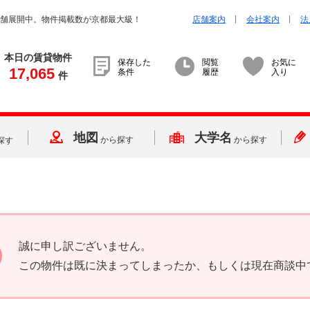
店舗展開中。物件掲載数が京都最大級！
店舗案内
会社案内
法
本日の賃貸物件
保存した
閲覧
お気に
17,065
条件
履歴
入り
件
地図
大学名
から探す
から探す
探す
誠に申し訳ございません。
この物件は既に決まってしまったか、もしくは現在商談中