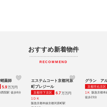
おすすめ新着物件
RECOMMEND
前蛸薬師
エステムコート京都河原
グラン ア
町プレジール
京都市右京区
5.9
万
万円
1Ｋ
京都市下京区
線西院駅
徒歩8分
阪急京都本
6.7
万
万円
徒歩23分
1ＤＫ
阪急京都本線京都河原町駅