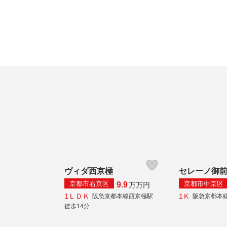
ヴィダ西京極
セレーノ御
京都市右京区
京都市中京区
9.9
万
万円
1ＬＤＫ
1Ｋ
阪急京都本線西京極駅
阪急京都本
徒歩14分