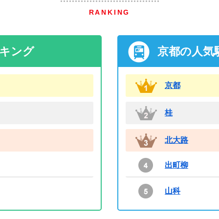
RANKING
ンキング
京都の人気
京都
桂
北大路
出町柳
山科