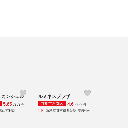
ルカンシェル
ルミネスプラザ
京都市右京区
5.65
4.6
万
万円
万
万円
1Ｋ
線西京極駅
阪急京都本線西院駅
徒歩4分