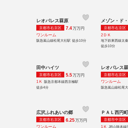
レオパレス罧原
メゾン・ド
京都市右京区
京都市右京区
7.4
万
万円
ワンルーム
2ＤＫ
阪急嵐山線松尾大社駅
徒歩10分
地下鉄東西線太
徒歩10分
田中ハイツ
レオパレス
京都市右京区
京都市右京区
5.5
万
万円
1Ｋ
ワンルーム
阪急京都本線西京極駅
徒歩4分
阪急嵐山線松尾
広沢ふれあいの郷
ＰＡＬ西円
京都市右京区
京都市中京区
6.25
万
万円
ワンルーム
1Ｋ
JR山陰本線