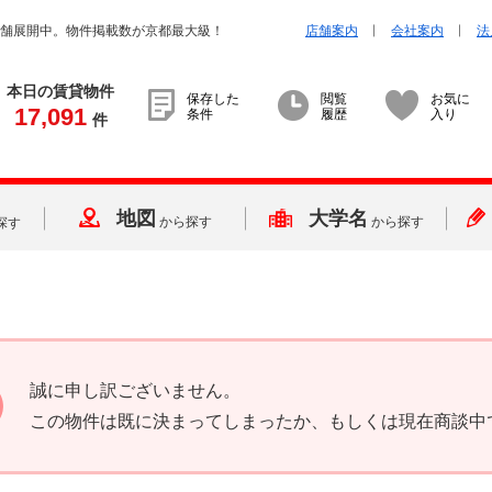
店舗展開中。物件掲載数が京都最大級！
店舗案内
会社案内
法
本日の賃貸物件
保存した
閲覧
お気に
17,091
条件
履歴
入り
件
地図
大学名
から探す
から探す
探す
誠に申し訳ございません。
この物件は既に決まってしまったか、もしくは現在商談中