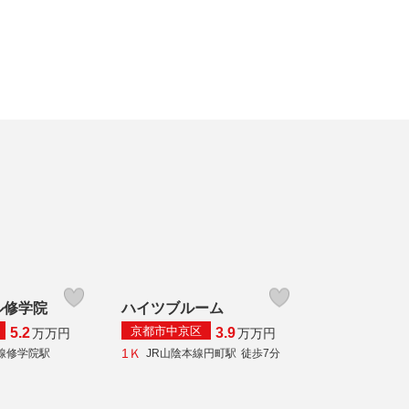
ル修学院
ハイツブルーム
京都市中京区
5.2
3.9
万
万円
万
万円
1Ｋ
線修学院駅
JR山陰本線円町駅
徒歩7分