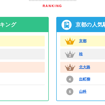
RANKING
ンキング
京都の人気
京都
桂
北大路
出町柳
山科