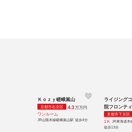
Ｋｏｚｙ嵯峨嵐山
ライジング
院フロンテ
京都市右京区
4.3
万
万円
ワンルーム
京都市下京区
JR山陰本線嵯峨嵐山駅
徒歩4分
1Ｋ
JR東海道本
徒歩13分