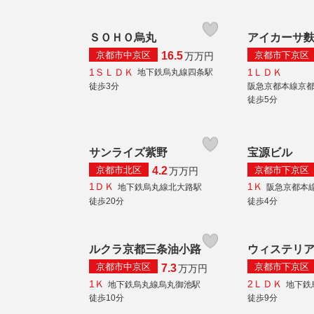
ＳＯＨＯ烏丸
アイカーサ
京都市中京区
京都市下京区
16.5
万
万円
1ＳＬＤＫ
1ＬＤＫ
地下鉄烏丸線四条駅
徒歩3分
阪急京都本線京
徒歩5分
サンライズ紫野
宝源ビル
京都市北区
京都市下京区
4.2
万
万円
1ＤＫ
1Ｋ
地下鉄烏丸線北大路駅
阪急京都本
徒歩20分
徒歩4分
ルクラ京都三条油小路
ウィステリ
京都市中京区
京都市下京区
7.3
万
万円
1Ｋ
2ＬＤＫ
地下鉄烏丸線烏丸御池駅
地下鉄
徒歩10分
徒歩9分