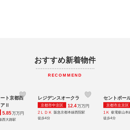
おすすめ新着物件
RECOMMEND
コート京都西
レジデンスオークラ
セントポー
ィアⅡ
京都市中京区
京都市左京区
12.4
万
万円
2ＬＤＫ
1Ｋ
阪急京都本線西院駅
叡電叡山本
5.85
万
万円
徒歩4分
徒歩4分
線西大路駅