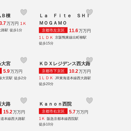
ムＢ棟
Ｌａ Ｆｉｔｅ ＳＨＩ
ＭＯＧＡＭＯ
3.7
1Ｋ
万
万円
京都市左京区
大路駅
徒歩1分
11.6
万
万円
1ＬＤＫ
京阪鴨東線出町柳駅
徒歩15分
条大宮
ＫＤＸレジデンス西大路
京都市下京区
5.9
10.2
万
万円
万
万円
1ＬＤＫ
線大宮駅
徒歩2分
JR東海道本線西大路駅
徒歩20分
西大路
Ｋａｎｏｎ西院
京都市右京区
15.2
5.7
万
万円
万
万円
1Ｋ
海道本線西大路駅
阪急京都本線西院駅
徒歩10分