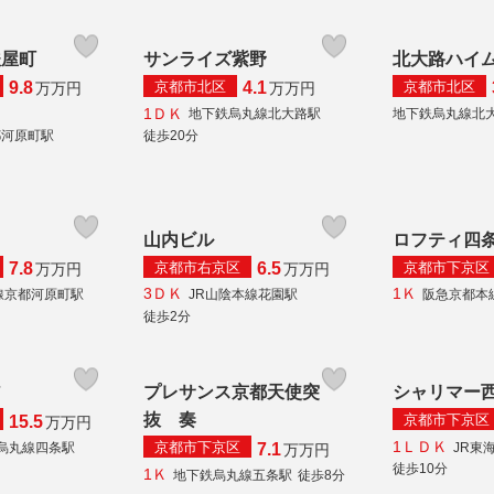
麩屋町
サンライズ紫野
北大路ハイ
京都市北区
京都市北区
9.8
4.1
万
万円
万
万円
1ＤＫ
地下鉄烏丸線北大路駅
地下鉄烏丸線北
都河原町駅
徒歩20分
山内ビル
ロフティ四
京都市右京区
京都市下京区
7.8
6.5
万
万円
万
万円
3ＤＫ
1Ｋ
線京都河原町駅
JR山陰本線花園駅
阪急京都本
徒歩2分
ア
プレサンス京都天使突
シャリマー
抜 奏
京都市下京区
15.5
万
万円
1ＬＤＫ
京都市下京区
烏丸線四条駅
JR東
7.1
万
万円
徒歩10分
1Ｋ
地下鉄烏丸線五条駅
徒歩8分