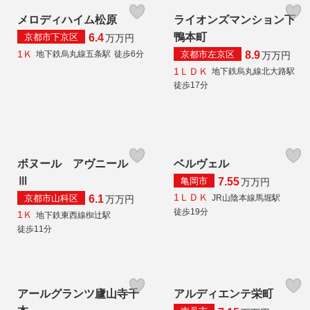
メロディハイム松原
ライオンズマンション下
鴨本町
京都市下京区
6.4
万
万円
1Ｋ
京都市左京区
地下鉄烏丸線五条駅
徒歩6分
8.9
万
万円
1ＬＤＫ
地下鉄烏丸線北大路駅
徒歩17分
ボヌール アヴニール
ベルヴェル
Ⅲ
亀岡市
7.55
万
万円
1ＬＤＫ
京都市山科区
JR山陰本線馬堀駅
6.1
万
万円
徒歩19分
1Ｋ
地下鉄東西線椥辻駅
徒歩11分
アールグランツ廬山寺千
アルディエンテ栄町