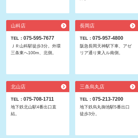
山科店
長岡店
075-595-7677
075-957-4800
TEL：
TEL：
ＪＲ山科駅徒歩3分。外環
阪急長岡天神駅下車、アゼ
三条東へ100m、北側。
リア通り東入ル南側。
北山店
三条烏丸店
075-708-1711
075-213-7200
TEL：
TEL：
地下鉄北山駅4番出口直
地下鉄烏丸御池駅5番出口
結。
徒歩3分。