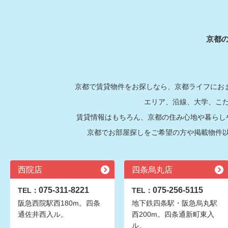
京都
京都で賃貸物件をお探しなら、京都ライフにおま
エリア、沿線、大学、こ
賃貸情報はもちろん、京都の住み心地や暮らし
京都でお部屋探しをご希望の方や掲載物件
西院店
四条烏丸店
075-311-8221
075-256-5115
TEL：
TEL：
阪急西院駅西180m。四条
地下鉄四条駅・阪急烏丸駅
通佐井西入ル。
西200m。四条通新町東入
ル。