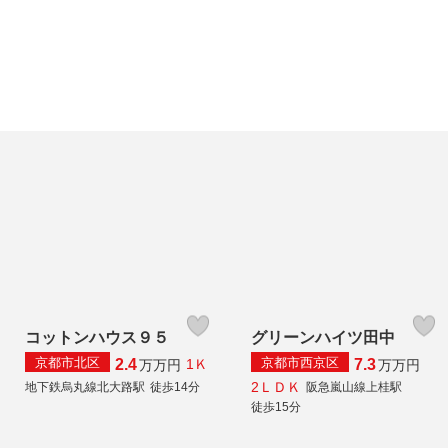
コットンハウス９５
グリーンハイツ田中
京都市北区
京都市西京区
2.4
7.3
1Ｋ
万
万円
万
万円
2ＬＤＫ
地下鉄烏丸線北大路駅
徒歩14分
阪急嵐山線上桂駅
徒歩15分