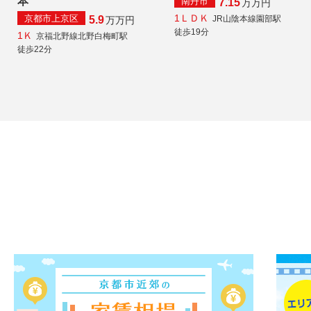
本
南丹市
7.15
万
万円
1ＬＤＫ
京都市上京区
JR山陰本線園部駅
5.9
万
万円
徒歩19分
1Ｋ
京福北野線北野白梅町駅
徒歩22分