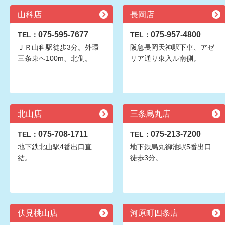
山科店
長岡店
075-595-7677
075-957-4800
TEL：
TEL：
ＪＲ山科駅徒歩3分。外環
阪急長岡天神駅下車、アゼ
三条東へ100m、北側。
リア通り東入ル南側。
北山店
三条烏丸店
075-708-1711
075-213-7200
TEL：
TEL：
地下鉄北山駅4番出口直
地下鉄烏丸御池駅5番出口
結。
徒歩3分。
伏見桃山店
河原町四条店