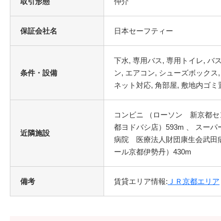
取引形態
仲介
保証会社名
日本セーフティー
条件・設備
コンビニ （ローソン 新京都セン
都ヨドバシ店）593m 、 スーパ
近隣施設
病院 医療法人財団康生会武田病院
ール京都伊勢丹）430m
備考
賃貸エリア情報:
ＪＲ京都エリア