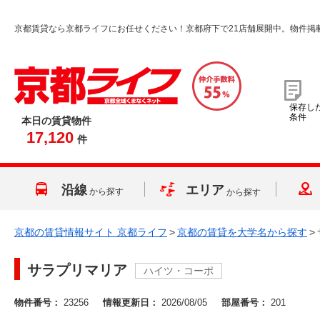
京都賃貸なら京都ライフにお任せください！京都府下で21店舗展開中。物件掲
保存し
条件
本日の賃貸物件
17,120
件
沿線
エリア
から探す
から探す
京都の賃貸情報サイト 京都ライフ
>
京都の賃貸を大学名から探す
>
サラプリマリア
ハイツ・コーポ
物件番号：
23256
情報更新日：
2026/08/05
部屋番号：
201