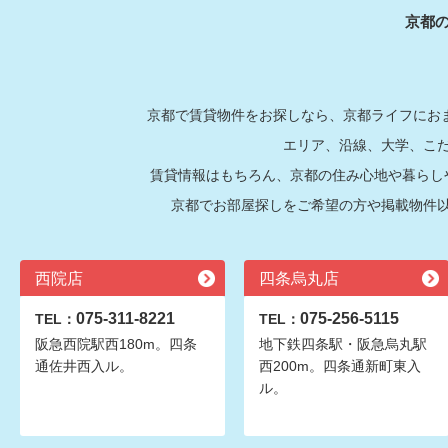
京都
京都で賃貸物件をお探しなら、京都ライフにおま
エリア、沿線、大学、こ
賃貸情報はもちろん、京都の住み心地や暮らし
京都でお部屋探しをご希望の方や掲載物件
西院店
四条烏丸店
075-311-8221
075-256-5115
TEL：
TEL：
阪急西院駅西180m。四条
地下鉄四条駅・阪急烏丸駅
通佐井西入ル。
西200m。四条通新町東入
ル。