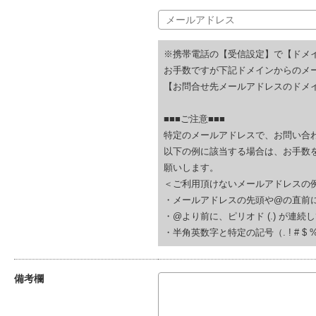
※携帯電話の【受信設定】で【ドメ
お手数ですが下記ドメインからのメ
【お問合せ先メールアドレスのドメイ
■■■ご注意■■■
特定のメールアドレスで、お問い合
以下の例に該当する場合は、お手数
願いします。
＜ご利用頂けないメールアドレスの
・メールアドレスの先頭や@の直前にピリオド (.
・@より前に、ピリオド (.) が連続している(例
・半角英数字と特定の記号（. ! # $ % & ‘
備考欄