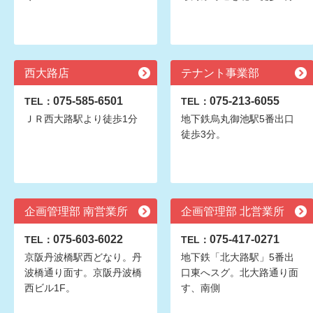
西大路店
テナント事業部
075-585-6501
075-213-6055
TEL：
TEL：
ＪＲ西大路駅より徒歩1分
地下鉄烏丸御池駅5番出口
徒歩3分。
企画管理部 南営業所
企画管理部 北営業所
075-603-6022
075-417-0271
TEL：
TEL：
京阪丹波橋駅西どなり。丹
地下鉄「北大路駅」5番出
波橋通り面す。京阪丹波橋
口東へスグ。北大路通り面
西ビル1F。
す、南側