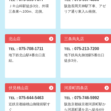
ＪＲ山科駅徒歩3分。外環
阪急長岡天神駅下車、アゼ
三条東へ100m、北側。
リア通り東入ル南側。
北山店
三条烏丸店
075-708-1711
075-213-7200
TEL：
TEL：
地下鉄北山駅4番出口直
地下鉄烏丸御池駅5番出口
結。
徒歩3分。
伏見桃山店
河原町四条店
075-644-5463
075-746-5992
TEL：
TEL：
近鉄京都線桃山御陵前駅す
阪急京都線京都河原町駅か
ぐ
ら河原町通を北へ徒歩4分