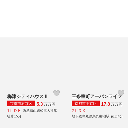
梅津シティハウスⅡ
三条室町アーバンライフ
京都市右京区
京都市中京区
5.3
17.8
万
万円
万
万円
1ＬＤＫ
2ＬＤＫ
阪急嵐山線松尾大社駅
徒歩15分
地下鉄烏丸線烏丸御池駅
徒歩4分