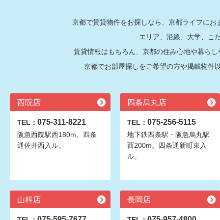
京都で賃貸物件をお探しなら、京都ライフにおま
エリア、沿線、大学、こ
賃貸情報はもちろん、京都の住み心地や暮らし
京都でお部屋探しをご希望の方や掲載物件
西院店
四条烏丸店
075-311-8221
075-256-5115
TEL：
TEL：
阪急西院駅西180m。四条
地下鉄四条駅・阪急烏丸駅
通佐井西入ル。
西200m。四条通新町東入
ル。
山科店
長岡店
075-595-7677
075-957-4800
TEL：
TEL：