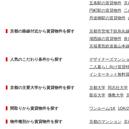
五条駅の賃貸物件
京
円町駅の賃貸物件
二
丹波橋駅の賃貸物件
京都の路線付近から賃貸物件を探す
京都市営地下鉄烏丸
湖西線の賃貸物件
奈
京福電気鉄道嵐山本
人気のこだわり条件から探す
デザイナーズマンシ
二人暮らし向け賃貸
インターネット無料
京都の主要大学から賃貸物件を探す
京都大学
同志社大学
龍谷大学
佛教大学
間取りから賃貸物件を探す
ワンルーム/1K
1DK/
物件種別から賃貸物件を探す
京都のマンション
京