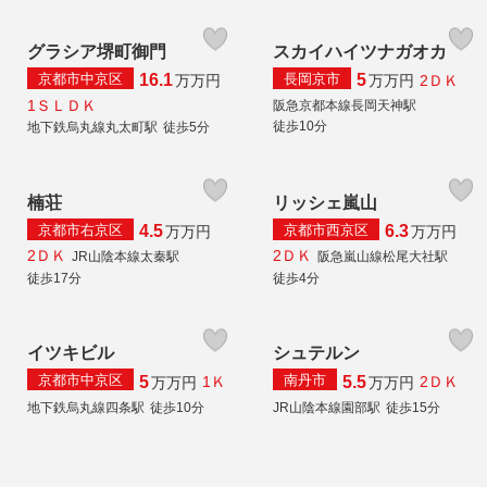
グラシア堺町御門
スカイハイツナガオカ
京都市中京区
長岡京市
16.1
5
2ＤＫ
万
万円
万
万円
1ＳＬＤＫ
阪急京都本線長岡天神駅
徒歩10分
地下鉄烏丸線丸太町駅
徒歩5分
楠荘
リッシェ嵐山
京都市右京区
京都市西京区
4.5
6.3
万
万円
万
万円
2ＤＫ
2ＤＫ
JR山陰本線太秦駅
阪急嵐山線松尾大社駅
徒歩17分
徒歩4分
イツキビル
シュテルン
京都市中京区
南丹市
5
5.5
1Ｋ
2ＤＫ
万
万円
万
万円
地下鉄烏丸線四条駅
徒歩10分
JR山陰本線園部駅
徒歩15分