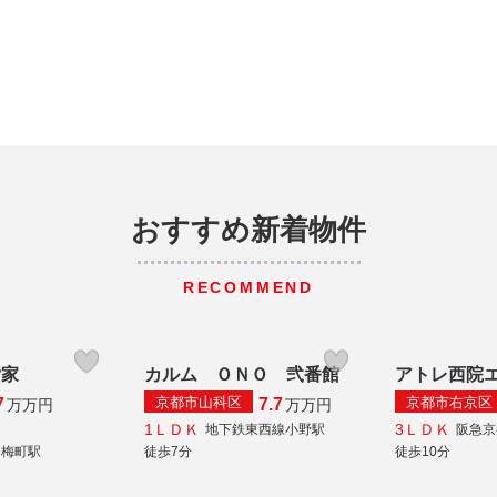
おすすめ新着物件
RECOMMEND
貸家
カルム ＯＮＯ 弐番館
アトレ西院
京都市山科区
京都市右京区
7
7.7
万
万円
万
万円
1ＬＤＫ
3ＬＤＫ
地下鉄東西線小野駅
阪急京
白梅町駅
徒歩7分
徒歩10分