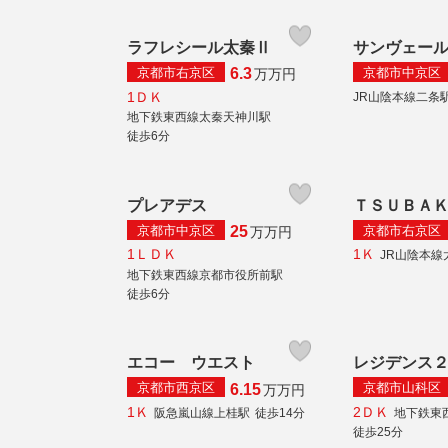
ラフレシール太秦Ⅱ
サンヴェー
京都市右京区
京都市中京区
6.3
万
万円
1ＤＫ
JR山陰本線二条
地下鉄東西線太秦天神川駅
徒歩6分
プレアデス
ＴＳＵＢＡ
京都市中京区
京都市右京区
25
万
万円
1ＬＤＫ
1Ｋ
JR山陰本線
地下鉄東西線京都市役所前駅
徒歩6分
エコー ウエスト
レジデンス
京都市西京区
京都市山科区
6.15
万
万円
1Ｋ
2ＤＫ
阪急嵐山線上桂駅
徒歩14分
地下鉄東
徒歩25分