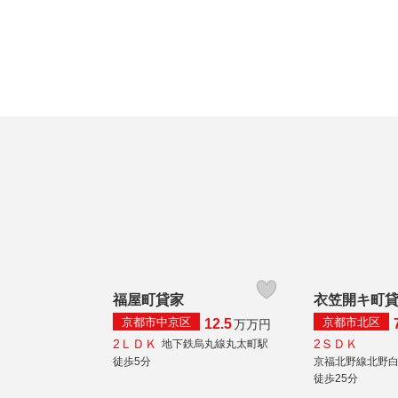
福屋町貸家
衣笠開キ町
京都市中京区
京都市北区
12.5
万
万円
2ＬＤＫ
2ＳＤＫ
地下鉄烏丸線丸太町駅
徒歩5分
京福北野線北野
徒歩25分