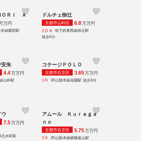
ＭＯＲＩ Ａ
ドルチェ椥辻
京都市山科区
6.8
万
万円
万
万円
2ＤＫ
陰本線園部駅
地下鉄東西線椥辻駅
徒歩6分
ジ安朱
コテージＰＯＬＯ
京都市右京区
4.4
3.65
万
万円
万
万円
1Ｋ
本線山科駅
JR山陰本線花園駅
徒歩9分
ドウ
アムール Ｋｕｒａｇａ
ｎｏ
7.5
万
万円
京都市右京区
5.75
万
万円
師志水町駅
1Ｋ
JR山陰本線嵯峨嵐山駅