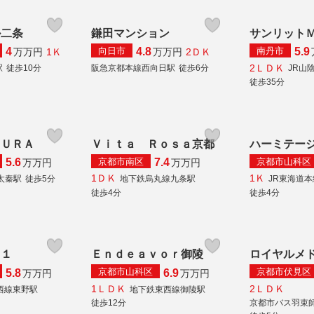
ル二条
鎌田マンション
サンリット
向日市
南丹市
4
4.8
5.9
1Ｋ
2ＤＫ
万
万円
万
万円
2ＬＤＫ
駅
徒歩10分
阪急京都本線西向日駅
徒歩6分
JR山
徒歩35分
ＫＵＲＡ
Ｖｉｔａ Ｒｏｓａ京都
ハーミテー
京都市南区
京都市山科区
5.6
7.4
万
万円
万
万円
1ＤＫ
1Ｋ
太秦駅
徒歩5分
地下鉄烏丸線九条駅
JR東海道
徒歩4分
徒歩4分
２１
Ｅｎｄｅａｖｏｒ御陵
ロイヤルメ
京都市山科区
京都市伏見区
5.8
6.9
万
万円
万
万円
1ＬＤＫ
2ＬＤＫ
西線東野駅
地下鉄東西線御陵駅
徒歩12分
京都市バス羽束