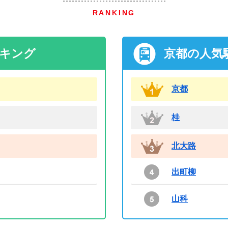
RANKING
ンキング
京都の人気
京都
桂
北大路
出町柳
山科