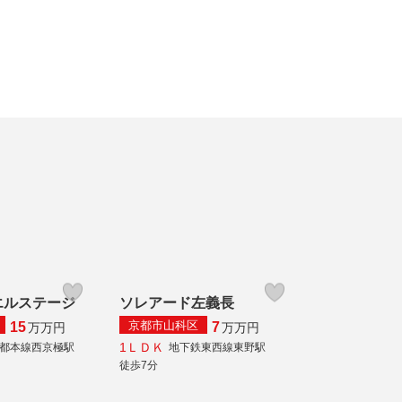
エルステージ
ソレアード左義長
京都市山科区
15
7
万
万円
万
万円
1ＬＤＫ
都本線西京極駅
地下鉄東西線東野駅
徒歩7分