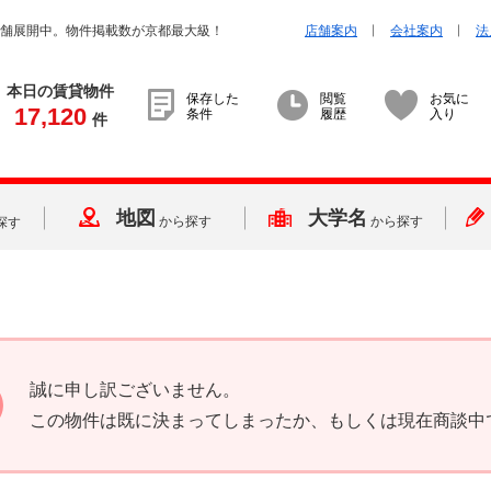
店舗展開中。物件掲載数が京都最大級！
店舗案内
会社案内
法
本日の賃貸物件
保存した
閲覧
お気に
17,120
条件
履歴
入り
件
地図
大学名
から探す
から探す
探す
誠に申し訳ございません。
この物件は既に決まってしまったか、もしくは現在商談中