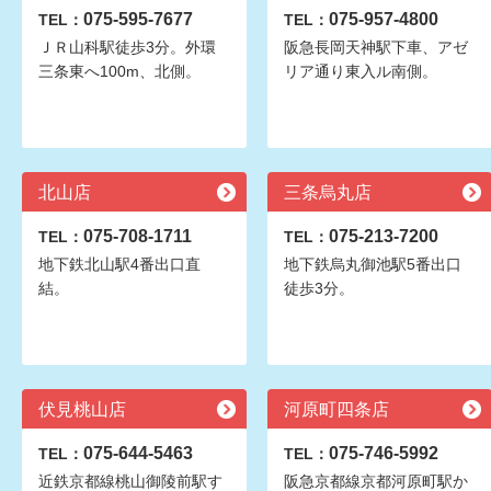
075-595-7677
075-957-4800
TEL：
TEL：
ＪＲ山科駅徒歩3分。外環
阪急長岡天神駅下車、アゼ
三条東へ100m、北側。
リア通り東入ル南側。
北山店
三条烏丸店
075-708-1711
075-213-7200
TEL：
TEL：
地下鉄北山駅4番出口直
地下鉄烏丸御池駅5番出口
結。
徒歩3分。
伏見桃山店
河原町四条店
075-644-5463
075-746-5992
TEL：
TEL：
近鉄京都線桃山御陵前駅す
阪急京都線京都河原町駅か