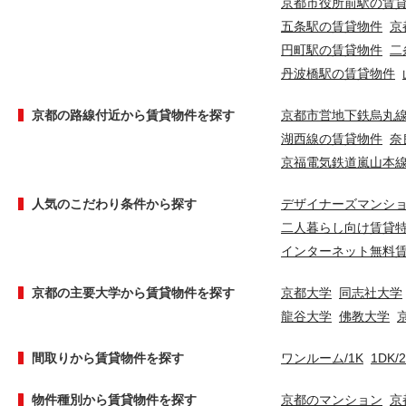
京都市役所前駅の賃
五条駅の賃貸物件
京
円町駅の賃貸物件
二
丹波橋駅の賃貸物件
京都の路線付近から賃貸物件を探す
京都市営地下鉄烏丸
湖西線の賃貸物件
奈
京福電気鉄道嵐山本
人気のこだわり条件から探す
デザイナーズマンシ
二人暮らし向け賃貸
インターネット無料
京都の主要大学から賃貸物件を探す
京都大学
同志社大学
龍谷大学
佛教大学
間取りから賃貸物件を探す
ワンルーム/1K
1DK/
物件種別から賃貸物件を探す
京都のマンション
京