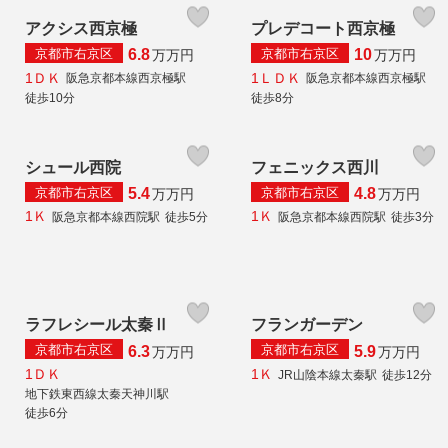
アクシス西京極
プレデコート西京極
京都市右京区
京都市右京区
6.8
10
万
万円
万
万円
1ＤＫ
1ＬＤＫ
阪急京都本線西京極駅
阪急京都本線西京極駅
徒歩10分
徒歩8分
シュール西院
フェニックス西川
京都市右京区
京都市右京区
5.4
4.8
万
万円
万
万円
1Ｋ
1Ｋ
阪急京都本線西院駅
徒歩5分
阪急京都本線西院駅
徒歩3分
ラフレシール太秦Ⅱ
フランガーデン
京都市右京区
京都市右京区
6.3
5.9
万
万円
万
万円
1ＤＫ
1Ｋ
JR山陰本線太秦駅
徒歩12分
地下鉄東西線太秦天神川駅
徒歩6分