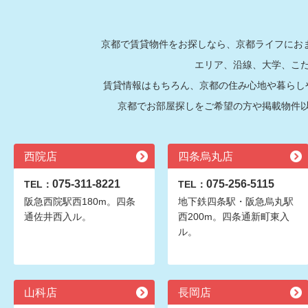
京都で賃貸物件をお探しなら、京都ライフにおま
エリア、沿線、大学、こ
賃貸情報はもちろん、京都の住み心地や暮らし
京都でお部屋探しをご希望の方や掲載物件
西院店
四条烏丸店
075-311-8221
075-256-5115
TEL：
TEL：
阪急西院駅西180m。四条
地下鉄四条駅・阪急烏丸駅
通佐井西入ル。
西200m。四条通新町東入
ル。
山科店
長岡店