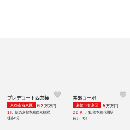
プレデコート西京極
常盤コーポ
京都市右京区
京都市右京区
6.2
5
万
万円
万
万円
1Ｋ
2ＤＫ
阪急京都本線西京極駅
JR山陰本線花園駅
徒歩8分
徒歩10分