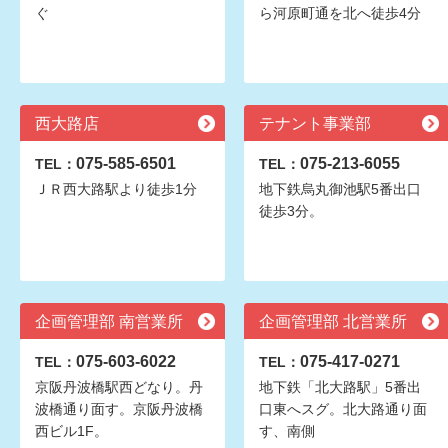
ぐ
ら河原町通を北へ徒歩4分
西大路店
テナント事業部
075-585-6501
075-213-6055
TEL：
TEL：
ＪＲ西大路駅より徒歩1分
地下鉄烏丸御池駅5番出口
徒歩3分。
企画管理部 南営業所
企画管理部 北営業所
075-603-6022
075-417-0271
TEL：
TEL：
京阪丹波橋駅西どなり。丹
地下鉄「北大路駅」5番出
波橋通り面す。京阪丹波橋
口東へスグ。北大路通り面
西ビル1F。
す、南側