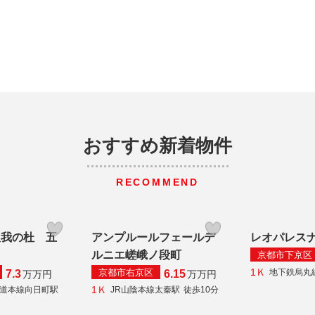
おすすめ新着物件
RECOMMEND
久我の杜 五
アンプルールフェールデ
レオパレス
ルニエ嵯峨ノ段町
京都市下京区
1Ｋ
京都市右京区
地下鉄烏丸
7.3
6.15
万
万円
万
万円
1Ｋ
海道本線向日町駅
JR山陰本線太秦駅
徒歩10分