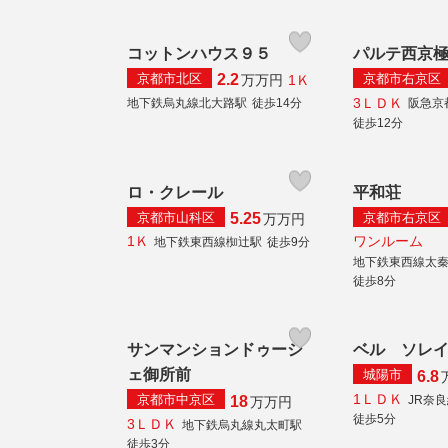
コットンハウス９５
パルテ西京
京都市北区
京都市右京区
2.2
1Ｋ
万
万円
3ＬＤＫ
地下鉄烏丸線北大路駅
徒歩14分
阪急京
徒歩12分
ロ・クレール
平和荘
京都市山科区
京都市右京区
5.25
万
万円
1Ｋ
ワンルーム
地下鉄東西線椥辻駅
徒歩9分
地下鉄東西線太
徒歩8分
サンマンションドゥーシ
ベル ソレ
ェ御所前
城陽市
6.8
1ＬＤＫ
京都市中京区
JR奈
18
万
万円
徒歩5分
3ＬＤＫ
地下鉄烏丸線丸太町駅
徒歩3分