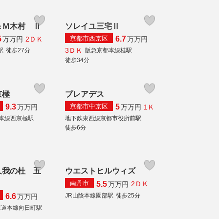
＆Ｍ木村 Ⅱ
ソレイユ三宅Ⅱ
京都市西京区
5
6.7
2ＤＫ
万
万円
万
万円
3ＤＫ
駅
徒歩27分
阪急京都本線桂駅
徒歩34分
京極
プレアデス
京都市中京区
9.3
5
1Ｋ
万
万円
万
万円
本線西京極駅
地下鉄東西線京都市役所前駅
徒歩6分
久我の杜 五
ウエストヒルウィズ
南丹市
5.5
2ＤＫ
万
万円
JR山陰本線園部駅
徒歩25分
6.6
万
万円
海道本線向日町駅