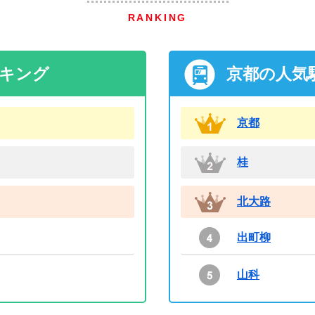
RANKING
ンキング
京都の人気
京都
桂
北大路
出町柳
山科