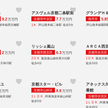
極
アスヴェル京都二条駅前
グランデＨ
京都市中京区
南丹市
9.2
7.7
5.8
万
万円
万
万円
1Ｋ
都本線西京極駅
JR山陰本線二条駅
徒歩5分
JR山陰本線園部
リッシェ嵐山
ＡＲＣＡ西
京都市西京区
京都市右京区
2
6.3
万
万円
万
万円
2ＤＫ
1ＤＫ
阪急嵐山線松尾大社駅
阪急京都
秦天神川駅
徒歩4分
徒歩10分
イユ
京都スター・ビル
アネックス
番館
京都市山科区
8.6
万
万円
万
万円
1ＬＤＫ
京都市伏見区
良線長池駅
JR東海道本線山科駅
徒歩5分
1ＬＤＫ
JR東
徒歩45分