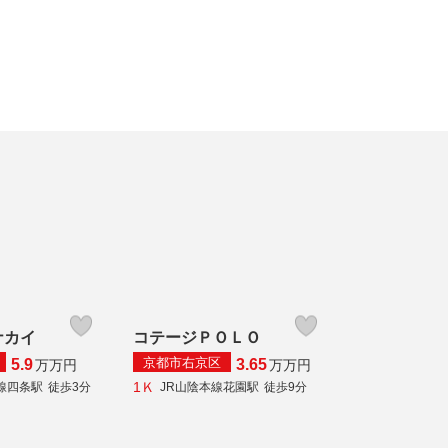
ナカイ
コテージＰＯＬＯ
京都市右京区
5.9
3.65
万
万円
万
万円
1Ｋ
線四条駅
徒歩3分
JR山陰本線花園駅
徒歩9分