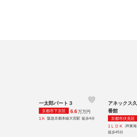
一太郎パート３
アネックス
番館
京都市下京区
6.6
万
万円
1Ｋ
京都市伏見区
阪急京都本線大宮駅
徒歩4分
1ＬＤＫ
JR東
徒歩45分