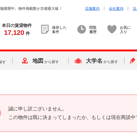
店舗展開中。物件掲載数が京都最大級！
店舗案内
会社案内
法
本日の賃貸物件
保存した
閲覧
お気に
17,120
条件
履歴
入り
件
地図
大学名
から探す
から探す
探す
誠に申し訳ございません。
この物件は既に決まってしまったか、もしくは現在商談中