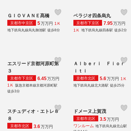
ＧＩＯＶＡＮＥ髙橋
ベラジオ四条烏丸
京都市中京区
京都市下京区
5
7.95
1Ｋ
万
万円
万
万円
1Ｋ
地下鉄烏丸線烏丸御池駅
徒歩8分
地下鉄烏丸線四条駅
徒歩2分
エスリード京都河原町第
Ａｌｂｅｒｉ Ｆｉｏｒ
３
ｉｔｉ
京都市下京区
京都市北区
6.45
5.6
1Ｋ
万
万円
万
万円
1Ｋ
阪急京都本線京都河原町駅
地下鉄烏丸線北大路駅
徒歩25分
徒歩3分
スチュディオ・エトレ８
ドメーヌ上賀茂
８
京都市北区
3.5
万
万円
ワンルーム
京都市北区
地下鉄烏丸線北山駅
3.6
万
万円