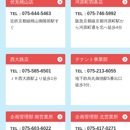
伏見桃山店
河原町四条店
075-644-5463
075-746-5992
TEL：
TEL：
近鉄京都線桃山御陵前駅す
阪急京都線京都河原町駅か
ぐ
ら河原町通を北へ徒歩4分
西大路店
テナント事業部
075-585-6501
075-213-6055
TEL：
TEL：
ＪＲ西大路駅より徒歩1分
地下鉄烏丸御池駅5番出口
徒歩3分。
企画管理部 南営業所
企画管理部 北営業所
075-603-6022
075-417-0271
TEL：
TEL：