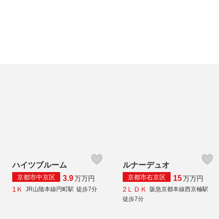
ハイツブルーム
ルナーデュオ
京都市中京区
京都市右京区
3.9
15
万
万円
万
万円
1Ｋ
2ＬＤＫ
JR山陰本線円町駅
徒歩7分
阪急京都本線西京極駅
徒歩7分