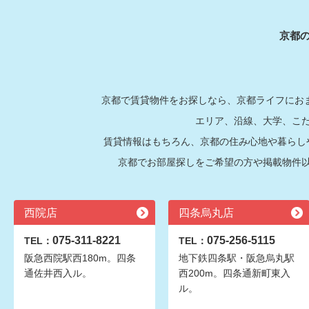
京都
京都で賃貸物件をお探しなら、京都ライフにおま
エリア、沿線、大学、こ
賃貸情報はもちろん、京都の住み心地や暮らし
京都でお部屋探しをご希望の方や掲載物件
西院店
四条烏丸店
075-311-8221
075-256-5115
TEL：
TEL：
阪急西院駅西180m。四条
地下鉄四条駅・阪急烏丸駅
通佐井西入ル。
西200m。四条通新町東入
ル。