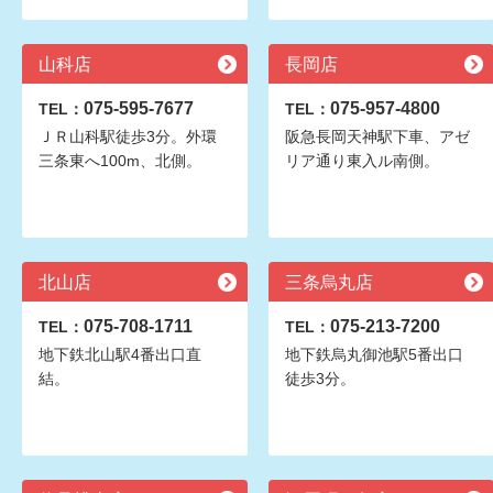
山科店
長岡店
075-595-7677
075-957-4800
TEL：
TEL：
ＪＲ山科駅徒歩3分。外環
阪急長岡天神駅下車、アゼ
三条東へ100m、北側。
リア通り東入ル南側。
北山店
三条烏丸店
075-708-1711
075-213-7200
TEL：
TEL：
地下鉄北山駅4番出口直
地下鉄烏丸御池駅5番出口
結。
徒歩3分。