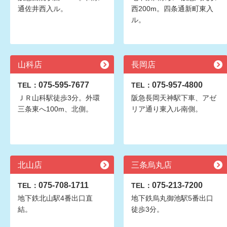
通佐井西入ル。
西200m。四条通新町東入
ル。
山科店
長岡店
075-595-7677
075-957-4800
TEL：
TEL：
ＪＲ山科駅徒歩3分。外環
阪急長岡天神駅下車、アゼ
三条東へ100m、北側。
リア通り東入ル南側。
北山店
三条烏丸店
075-708-1711
075-213-7200
TEL：
TEL：
地下鉄北山駅4番出口直
地下鉄烏丸御池駅5番出口
結。
徒歩3分。