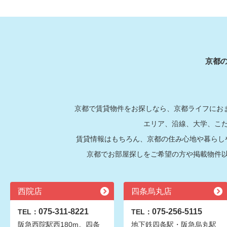
京都
京都で賃貸物件をお探しなら、京都ライフにおま
エリア、沿線、大学、こ
賃貸情報はもちろん、京都の住み心地や暮らし
京都でお部屋探しをご希望の方や掲載物件
西院店
四条烏丸店
075-311-8221
075-256-5115
TEL：
TEL：
阪急西院駅西180m。四条
地下鉄四条駅・阪急烏丸駅