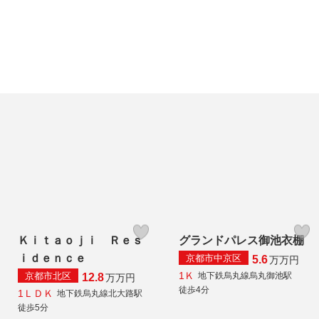
Ｋｉｔａｏｊｉ Ｒｅｓ
グランドパレス御池衣棚
ｉｄｅｎｃｅ
京都市中京区
5.6
万
万円
1Ｋ
京都市北区
地下鉄烏丸線烏丸御池駅
12.8
万
万円
徒歩4分
1ＬＤＫ
地下鉄烏丸線北大路駅
徒歩5分