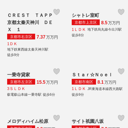
ＣＲＥＳＴ ＴＡＰＰ
シャトレ室町
京都太秦天神川 ＤＥ
京都市上京区
8.5
万
万円
1ＬＤＫ
Ｘ １
地下鉄烏丸線今出川駅
徒歩8分
京都市右京区
7.37
万
万円
1ＤＫ
地下鉄東西線太秦天神川駅
徒歩9分
一乗寺貸家
Ｓｔａｒ☆Ｎｏｅｌ
京都市左京区
京都市南区
15.5
8.1
万
万円
万
万円
3ＳＬＤＫ
1ＬＤＫ
JR東海道本線西大路駅
叡電叡山本線一乗寺駅
徒歩6分
徒歩9分
メロディハイム松原
サイト祇園八坂