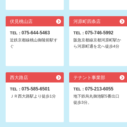
伏見桃山店
河原町四条店
075-644-5463
075-746-5992
TEL：
TEL：
近鉄京都線桃山御陵前駅す
阪急京都線京都河原町駅か
ぐ
ら河原町通を北へ徒歩4分
西大路店
テナント事業部
075-585-6501
075-213-6055
TEL：
TEL：
ＪＲ西大路駅より徒歩1分
地下鉄烏丸御池駅5番出口
徒歩3分。