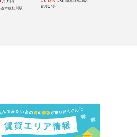
1ＬＤＫ
JR山陰本線馬堀駅
9
万
万円
徒歩17分
海道本線桂川駅