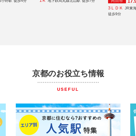
1Ｋ
向日市
線小野駅
徒歩4分
地下鉄烏丸線北山駅
徒歩7分
17.
3ＬＤＫ
JR東
徒歩9分
京都のお役立ち情報
USEFUL