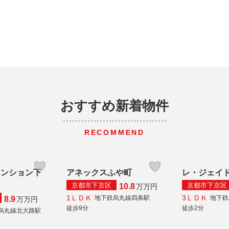
おすすめ新着物件
RECOMMEND
マンション下
アネックスふや町
レ・ジェイ
京都市下京区
京都市下京区
10.8
万
万円
1ＬＤＫ
3ＬＤＫ
地下鉄烏丸線四条駅
地下鉄
8.9
万
万円
徒歩9分
徒歩2分
烏丸線北大路駅