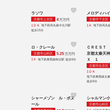
ラソワ
メロディハ
京都市上京区
京都市下京区
4
万
万円
1ＤＫ
1Ｋ
地下鉄烏丸線今出川駅
地下鉄烏丸
徒歩15分
ロ・クレール
ＣＲＥＳＴ
京都太秦天
京都市山科区
5.25
万
万円
1Ｋ
Ｘ １
地下鉄東西線椥辻駅
徒歩9分
京都市右京区
1ＤＫ
地下鉄東西線太
徒歩9分
シャーメゾン ル・ボヌ
シャルマン
ール
京都市山科区