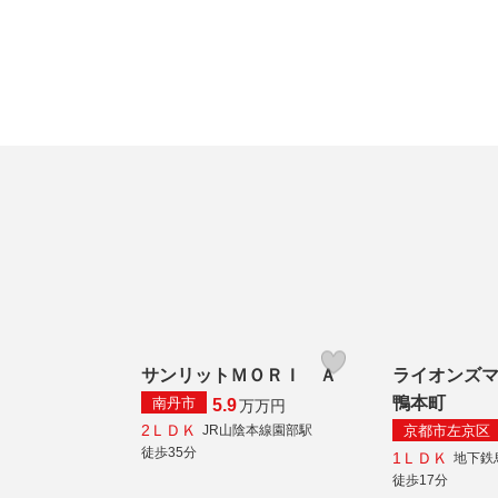
サンリットＭＯＲＩ Ａ
ライオンズ
鴨本町
南丹市
5.9
万
万円
2ＬＤＫ
京都市左京区
JR山陰本線園部駅
徒歩35分
1ＬＤＫ
地下鉄
徒歩17分