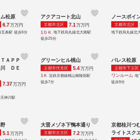
イム松原
アクアコート北山
ノースポイ
京都市北区
京都市北区
6.7
7.1
万
万円
万
万円
1ＤＫ
線五条駅
徒歩6分
地下鉄烏丸線北大路駅
地下鉄烏丸線北
徒歩25分
 ＴＡＰＰ
グリーンヒル桃山
パレス松原
神川 ＤＥ
京都市伏見区
京都市下京区
5.4
万
万円
1Ｋ
ワンルーム
近鉄京都線桃山御陵前駅
地
徒歩7分
徒歩9分
7.37
万
万円
秦天神川駅
小野
大晋メゾネ下鴨本通り
京都桂川つ
ライトスク
京都市左京区
5.1
7.2
万
万円
万
万円