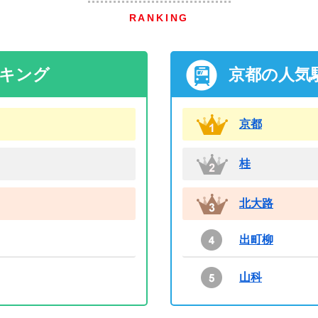
RANKING
ンキング
京都の人気
京都
桂
北大路
出町柳
山科