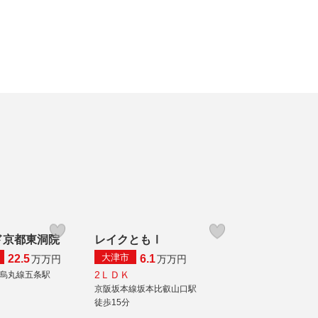
ド京都東洞院
レイクともⅠ
大津市
22.5
6.1
万
万円
万
万円
2ＬＤＫ
烏丸線五条駅
京阪坂本線坂本比叡山口駅
徒歩15分