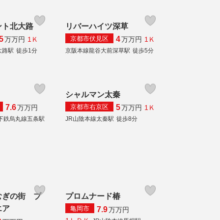
ント北大路
リバーハイツ深草
京都市伏見区
5
4
1Ｋ
1Ｋ
万
万円
万
万円
大路駅
徒歩1分
京阪本線龍谷大前深草駅
徒歩5分
シャルマン太秦
京都市右京区
7.6
5
1Ｋ
万
万円
万
万円
下鉄烏丸線五条駅
JR山陰本線太秦駅
徒歩8分
むぎの街 ブ
プロムナード椿
エア
亀岡市
7.9
万
万円