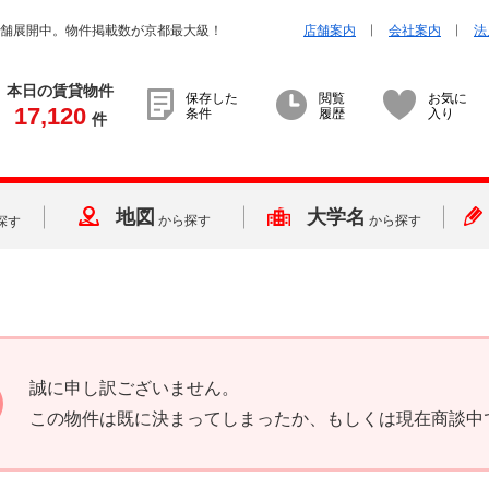
店舗展開中。物件掲載数が京都最大級！
店舗案内
会社案内
法
本日の賃貸物件
保存した
閲覧
お気に
17,120
条件
履歴
入り
件
地図
大学名
から探す
から探す
探す
誠に申し訳ございません。
この物件は既に決まってしまったか、もしくは現在商談中