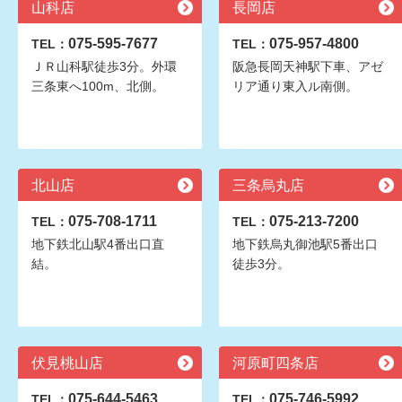
山科店
長岡店
075-595-7677
075-957-4800
TEL：
TEL：
ＪＲ山科駅徒歩3分。外環
阪急長岡天神駅下車、アゼ
三条東へ100m、北側。
リア通り東入ル南側。
北山店
三条烏丸店
075-708-1711
075-213-7200
TEL：
TEL：
地下鉄北山駅4番出口直
地下鉄烏丸御池駅5番出口
結。
徒歩3分。
伏見桃山店
河原町四条店
075-644-5463
075-746-5992
TEL：
TEL：