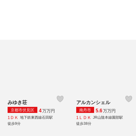
みゆき荘
アルカンシェル
京都市伏見区
南丹市
4
5.6
万
万円
万
万円
1ＤＫ
1ＬＤＫ
地下鉄東西線石田駅
JR山陰本線園部駅
徒歩9分
徒歩38分