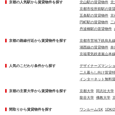
京都の人気駅から賃貸物件を探す
北山駅の賃貸物件
北
京都市役所前駅の賃
五条駅の賃貸物件
京
円町駅の賃貸物件
二
丹波橋駅の賃貸物件
京都の路線付近から賃貸物件を探す
京都市営地下鉄烏丸
湖西線の賃貸物件
奈
京福電気鉄道嵐山本
人気のこだわり条件から探す
デザイナーズマンシ
二人暮らし向け賃貸
インターネット無料
京都の主要大学から賃貸物件を探す
京都大学
同志社大学
龍谷大学
佛教大学
間取りから賃貸物件を探す
ワンルーム/1K
1DK/