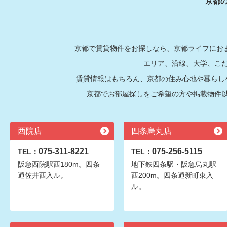
京都
京都で賃貸物件をお探しなら、京都ライフにおま
エリア、沿線、大学、こ
賃貸情報はもちろん、京都の住み心地や暮らし
京都でお部屋探しをご希望の方や掲載物件
西院店
四条烏丸店
075-311-8221
075-256-5115
TEL：
TEL：
阪急西院駅西180m。四条
地下鉄四条駅・阪急烏丸駅
通佐井西入ル。
西200m。四条通新町東入
ル。