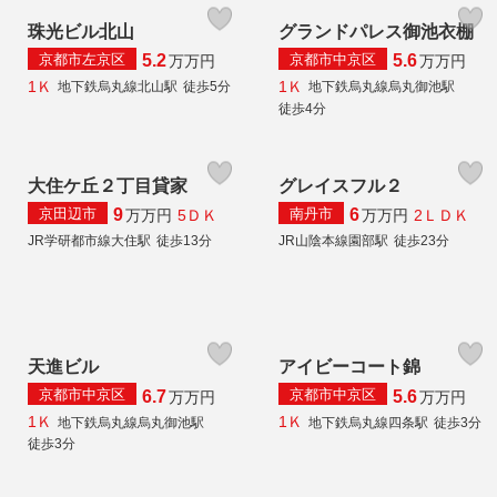
珠光ビル北山
グランドパレス御池衣棚
京都市左京区
京都市中京区
5.2
5.6
万
万円
万
万円
1Ｋ
1Ｋ
地下鉄烏丸線北山駅
徒歩5分
地下鉄烏丸線烏丸御池駅
徒歩4分
大住ケ丘２丁目貸家
グレイスフル２
京田辺市
南丹市
9
6
5ＤＫ
2ＬＤＫ
万
万円
万
万円
JR学研都市線大住駅
徒歩13分
JR山陰本線園部駅
徒歩23分
天進ビル
アイビーコート錦
京都市中京区
京都市中京区
6.7
5.6
万
万円
万
万円
1Ｋ
1Ｋ
地下鉄烏丸線烏丸御池駅
地下鉄烏丸線四条駅
徒歩3分
徒歩3分