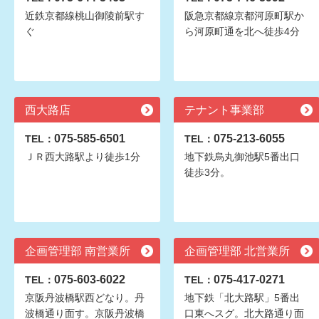
近鉄京都線桃山御陵前駅す
阪急京都線京都河原町駅か
ぐ
ら河原町通を北へ徒歩4分
西大路店
テナント事業部
075-585-6501
075-213-6055
TEL：
TEL：
ＪＲ西大路駅より徒歩1分
地下鉄烏丸御池駅5番出口
徒歩3分。
企画管理部 南営業所
企画管理部 北営業所
075-603-6022
075-417-0271
TEL：
TEL：
京阪丹波橋駅西どなり。丹
地下鉄「北大路駅」5番出
波橋通り面す。京阪丹波橋
口東へスグ。北大路通り面