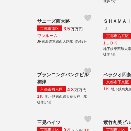
徒歩7分
サニーズ西大路
ＳＨＡＭＡ
Ｊ
京都市南区
3.5
万
万円
ワンルーム
京都市右京区
JR東海道本線西大路駅
徒歩3分
1ＬＤＫ
地下鉄東西線太
徒歩7分
プランニングバンクビル
ベラジオ四
梅津
京都市下京区
1Ｋ
京都市右京区
地下鉄烏丸
4.3
万
万円
1Ｋ
地下鉄東西線太秦天神川駅
徒歩17分
三晃ハイツ
紫竹丸美ビ
京都市北区
京都市北区
3.4
1Ｋ
万
万円