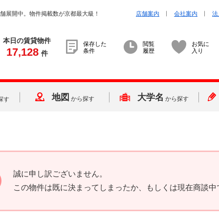
店舗展開中。物件掲載数が京都最大級！
店舗案内
会社案内
法
本日の賃貸物件
保存した
閲覧
お気に
17,128
条件
履歴
入り
件
地図
大学名
から探す
から探す
探す
誠に申し訳ございません。
この物件は既に決まってしまったか、もしくは現在商談中