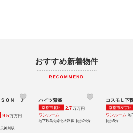
おすすめ新着物件
RECOMMEND
ＩＳＯＮ Ｊ
ハイツ紫峯
コスモＬ下
京都市北区
京都市左京区
2.7
万
万円
ワンルーム
ワンルーム
地
9.5
万
万円
地下鉄烏丸線北大路駅
徒歩24分
徒歩5分
秦天神川駅