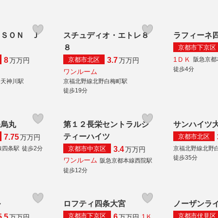
ＩＳＯＮ Ｊ
スチュディオ・エトレ８
ラフィーネ
８
京都市下京区
1ＤＫ
京都市北区
阪急京都
8
3.7
万
万円
万
万円
徒歩4分
ワンルーム
秦天神川駅
京福北野線北野白梅町駅
徒歩19分
条烏丸
第１２長栄セントラルシ
サンハイツ
ティーハイツ
京都市北区
7.75
万
万円
京都市中京区
線四条駅
徒歩2分
京福北野線北野
3.4
万
万円
徒歩35分
ワンルーム
阪急京都本線西院駅
徒歩12分
ル
ロフティ四条大宮
ノーザンラ
京都市下京区
京都市伏見区
5.5
6
1Ｋ
万
万円
万
万円