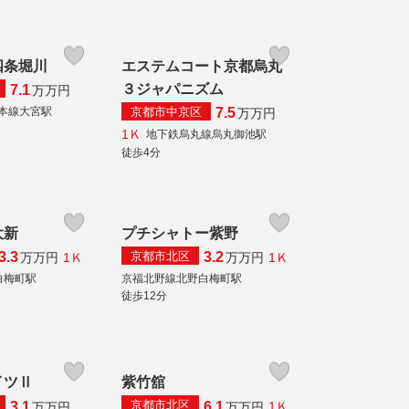
四条堀川
エステムコート京都烏丸
３ジャパニズム
7.1
万
万円
京都市中京区
本線大宮駅
7.5
万
万円
1Ｋ
地下鉄烏丸線烏丸御池駅
徒歩4分
大新
プチシャトー紫野
京都市北区
3.3
3.2
1Ｋ
1Ｋ
万
万円
万
万円
白梅町駅
京福北野線北野白梅町駅
徒歩12分
イツⅡ
紫竹舘
京都市北区
3.1
6.1
1Ｋ
万
万円
万
万円