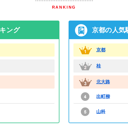
RANKING
ンキング
京都の人気
京都
桂
北大路
出町柳
山科