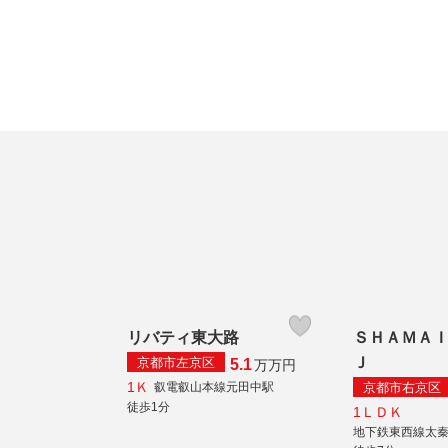
リバティ東大路
ＳＨＡＭＡ
Ｊ
京都市左京区
5.1
万
万円
1Ｋ
京都市右京区
叡電叡山本線元田中駅
徒歩1分
1ＬＤＫ
地下鉄東西線太